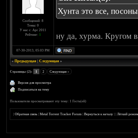
Хунта это все, посоны
Сообщений: 8
Темы: 0
У нас с: Apr 2011
ну да, хурма. Кругом 
Рейтинг:
1
07-30-2013, 05:03 PM
«
Предыдущая
|
Следующая
»
Страницы (2):
1
2
Следующая »
Версия для просмотра
Подписаться на тему
Пользователи просматривают эту тему: 1 Гость(ей)
|
Обратная связь
|
Metal Torrent Tracker Forum
|
Вернуться к началу
|
|
Лёгкий режи