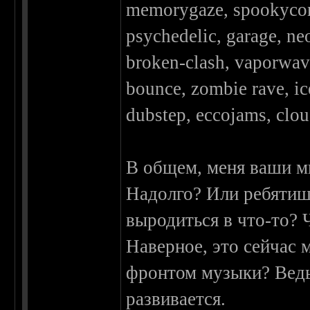
memorygaze, spookycore
psychedelic, garage, ne
broken-clash, vaporwave
bounce, zombie rave, ic
dubstep, eccojams, cloud
В общем, меня ваши м
Надолго? Или ребятиш
выродиться в что-то? 
Наверное, это сейчас 
фронтом музыки? Ведь
развивается.