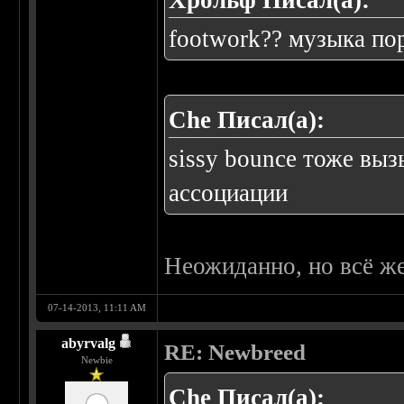
Хрольф Писал(а):
footwork?? музыка по
Che Писал(а):
sissy bounce тоже вы
ассоциации
Неожиданно, но всё ж
07-14-2013, 11:11 AM
abyrvalg
RE: Newbreed
Newbie
Che Писал(а):