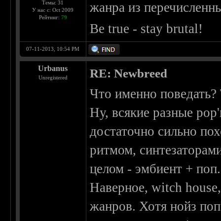
Темы: 31
жанра из перечисленны
У нас с: Oct 2009
Рейтинг:
79
Be true - stay brutal!
07-11-2013, 10:54 PM
Urbanus
RE: Newbreed
Unregistered
Что именно поведать? 
Ну, всякие разные pop
достаточно сильно по
ритмом, синтезаторами,
целом - эмбиент + поп
Наверное, witch house,
жанров. Хотя нойз поп