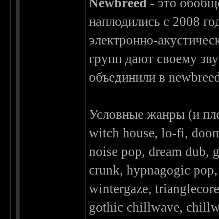
Newbreed
- это обобщ
наплодились с 2008 го
электронно-акустичес
групп дают своему зву
объединили в newbreed
Условные жанры (и пл
witch house, lo-fi, doo
noise pop, dream dub, 
crunk, hypnagogic pop, 
wintergaze, trianglecor
gothic chillwave, chill