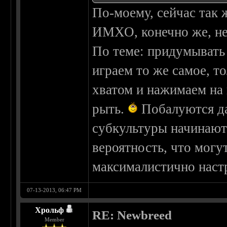
По-моему, сейчас так ж
ИМХО, конечно же, не 
По теме: придумывать 
играем то же самое, т
хватом и нажимаем на 
рыть.
Побалуются да 
субкультуры начинают з
вероятность, что могу
максималистично нас
07-13-2013, 06:47 PM
Хрольф
RE: Newbreed
Member