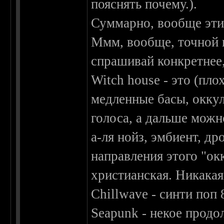
пояснять почему.).
Суммарно, вообще эти
Ммм, вообще, точной и
спрашивай конкретнее, 
Witch house - это (пл
медленные басы, окку
голоса, а дальше можн
а-ля нойз, эмбиент, др
направления этого "окк
христианская. Никакая
Chillwave - синти поп
Seapunk - некое продо