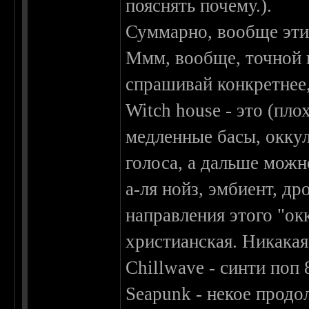
пояснять почему.).
Суммарно, вообще эти
Ммм, вообще, точной и
спрашивай конкретнее, 
Witch house - это (пл
медленные басы, окку
голоса, а дальше можн
а-ля нойз, эмбиент, др
направления этого "окк
христианская. Никакая
Chillwave - синти поп
Seapunk - некое продо