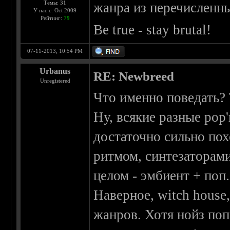
Темы: 31
жанра из перечисленны
У нас с: Oct 2009
Рейтинг:
79
Be true - stay brutal!
07-11-2013, 10:54 PM
Urbanus
RE: Newbreed
Unregistered
Что именно поведать? 
Ну, всякие разные pop
достаточно сильно по
ритмом, синтезаторами,
целом - эмбиент + поп
Наверное, witch house,
жанров. Хотя нойз поп