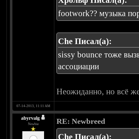
Хрольф Писал(а):
footwork?? музыка по
Che Писал(а):
sissy bounce тоже вы
ассоциации
Неожиданно, но всё ж
07-14-2013, 11:11 AM
abyrvalg
RE: Newbreed
Newbie
Che Писал(а):