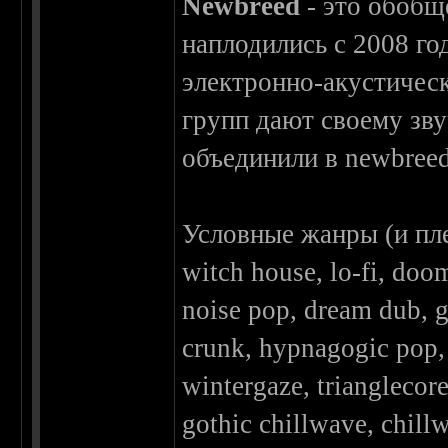
Newbreed
- это обобщ
наплодились с 2008 го
электронно-акустичес
групп дают своему зву
объединили в newbreed
Условные жанры (и пл
witch house, lo-fi, doo
noise pop, dream dub, 
crunk, hypnagogic pop, 
wintergaze, trianglecor
gothic chillwave, chill