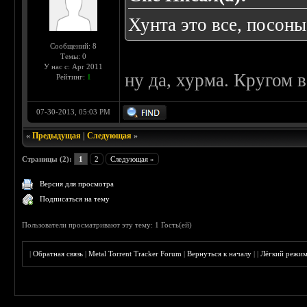
Хунта это все, посоны
Сообщений: 8
Темы: 0
У нас с: Apr 2011
ну да, хурма. Кругом 
Рейтинг:
1
07-30-2013, 05:03 PM
«
Предыдущая
|
Следующая
»
Страницы (2):
1
2
Следующая »
Версия для просмотра
Подписаться на тему
Пользователи просматривают эту тему: 1 Гость(ей)
|
Обратная связь
|
Metal Torrent Tracker Forum
|
Вернуться к началу
|
|
Лёгкий режи