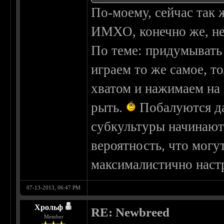
По-моему, сейчас так ж
ИМХО, конечно же, не 
По теме: придумывать 
играем то же самое, т
хватом и нажимаем на 
рыть.
Побалуются да 
субкультуры начинают з
вероятность, что могу
максималистично нас
07-13-2013, 06:47 PM
Хрольф
RE: Newbreed
Member