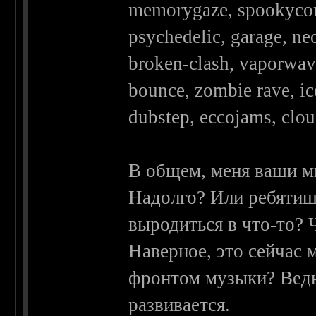
memorygaze, spookycore
psychedelic, garage, ne
broken-clash, vaporwave
bounce, zombie rave, ic
dubstep, eccojams, cloud
В общем, меня ваши м
Надолго? Или ребятиш
выродиться в что-то? 
Наверное, это сейчас 
фронтом музыки? Ведь
развивается.