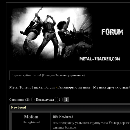
Здравствуйте, Гость! (
Вход
—
Зарегистрироваться
)
Metal Torrent Tracker Forum
›
Разговоры о музыке
›
Музыка других стиле
 0
Страницы (2):
« Предыдущая
1
2
Newbreed
Mofom
RE: Newbreed
Unregistered
помогите,хочу услышать группу типа Ульвер,вернее
слышал больше.