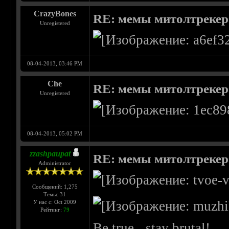
CrazyBones
RE: мемы митолтрекера
Unregistered
08-04-2013, 03:46 PM
Che
RE: мемы митолтрекера
Unregistered
08-04-2013, 05:02 PM
zzashpaupat
RE: мемы митолтрекера
Administrator
Сообщений: 1,275
Темы: 31
У нас с: Oct 2009
Рейтинг:
79
Be true - stay brutal!