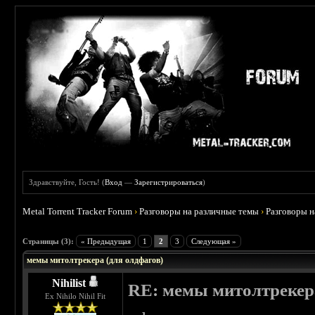
Здравствуйте, Гость! (
Вход
—
Зарегистрироваться
)
Metal Torrent Tracker Forum
›
Разговоры на различные темы
›
Разговоры 
 0
Страницы (3):
« Предыдущая
1
2
3
Следующая »
мемы митолтрекера (для олдфагов)
Nihilist
RE: мемы митолтрекера
Ex Nihilo Nihil Fit