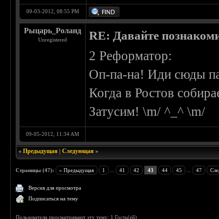
09-03-2012, 08:55 PM
Рыцарь_Роланд
RE: Давайте познаком
Unregistered
2 Реформатор:
Оп-па-на! Иди сюды па
Когда в Ростов собира
Затусим! \m/ ^_^ \m/
09-05-2012, 11:34 AM
«
Предыдущая
|
Следующая
»
Страницы (47):
« Предыдущая
1
...
41
42
43
44
45
...
47
Сле
Версия для просмотра
Подписаться на тему
Пользователи просматривают эту тему: 1 Гость(ей)