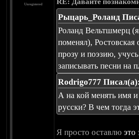
RE: Давайте познаком
Unregistered
Рыцарь_Роланд Писа
Роланд Вельтшмерц (я
поменял), Ростовская 
прозу и поэзию, учусь
записывать песни на п
Rodrigo777 Писал(а)
А на кой менять имя и
русски? В чем тогда э
Я просто оставлю
это