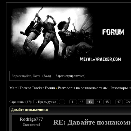
Здравствуйте, Гость! (
Вход
—
Зарегистрироваться
)
Metal Torrent Tracker Forum
›
Разговоры на различные темы
›
Разговоры 
 4.6
Страницы (47):
« Предыдущая
1
...
41
42
43
44
45
...
47
Сле
Давайте познакомимся
Rodrigo777
RE: Давайте познаком
Unregistered