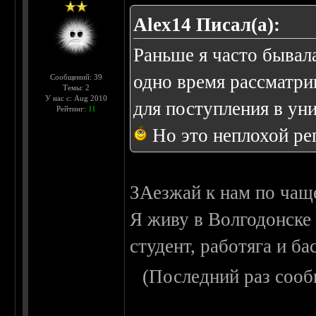
Alex14 Писал(а):
Раньше я часто бывала
одно время рассматри
Сообщений: 39
Темы: 2
У нас с: Aug 2010
для поступления в ун
Рейтинг:
11
Но это неплохой ре
ЗАезжай к нам по чаще
Я живу в Волгодонске (
студент, работяга и ба
(Последний раз сооб