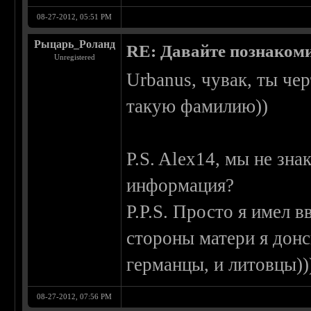
08-27-2012, 05:51 PM
Рыцарь_Роланд
RE: Давайте познаком
Unregistered
Urbanus, чувак, ты че
такую фамилию))
P.S. Alex14, мы не зн
информация?
P.P.S. Просто я имел 
стороны матери я донск
германцы, и литовцы))
08-27-2012, 07:56 PM