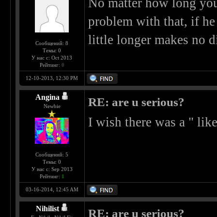
No matter how long you h
problem with that, if he
little longer makes no d
Сообщений: 8
Темы: 0
У нас с: Oct 2013
Рейтинг:
0
12-10-2013, 12:30 PM
Angina
RE: are u serious?
Newbie
I wish there was a " lik
Сообщений: 5
Темы: 0
У нас с: Sep 2013
Рейтинг:
1
03-16-2014, 12:45 AM
Nihilist
RE: are u serious?