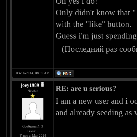
Oh yes i do!
Only didn't know that 
with the "like" button.
Guess i'm just spendin
(Последний раз сооб
03-16-2014, 08:39 AM
joey1989
RE: are u serious?
Newbie
I am a new user and i o
and already seeding as 
Сообщений: 3
Темы: 0
У нас с: Mar 2014