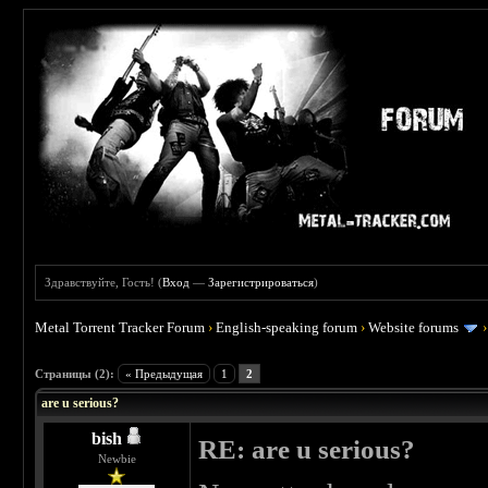
Здравствуйте, Гость! (
Вход
—
Зарегистрироваться
)
Metal Torrent Tracker Forum
›
English-speaking forum
›
Website forums
 0
Страницы (2):
« Предыдущая
1
2
are u serious?
bish
RE: are u serious?
Newbie