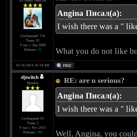
Ex Nihilo Nihil Fit
Angina Писал(а):
I wish there was a " lik
Сообщений: 710
Темы: 32
У нас с: Sep 2009
What you do not like b
Рейтинг:
42
03-16-2014, 01:18 AM
djswitch
RE: are u serious?
Member
Angina Писал(а):
I wish there was a " lik
Сообщений: 61
Темы: 2
У нас с: Nov 2012
Well, Angina, you coul
Рейтинг:
100