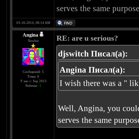
serves the same purpos
03-16-2014, 08:14 AM
Angina
RE: are u serious?
Newbie
djswitch Писал(а):
Angina Писал(а):
Сообщений: 5
Темы: 0
I wish there was a " li
У нас с: Sep 2013
Рейтинг:
1
Well, Angina, you coul
serves the same purpos