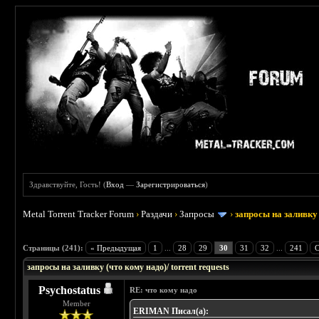
Здравствуйте, Гость! (
Вход
—
Зарегистрироваться
)
Metal Torrent Tracker Forum
›
Раздачи
›
Запросы
›
запросы на заливку 
: 3.45
Страницы (241):
« Предыдущая
1
...
28
29
30
31
32
...
241
С
запросы на заливку (что кому надо)/ torrent requests
Psychostatus
RE: что кому надо
Member
ERIMAN Писал(а):