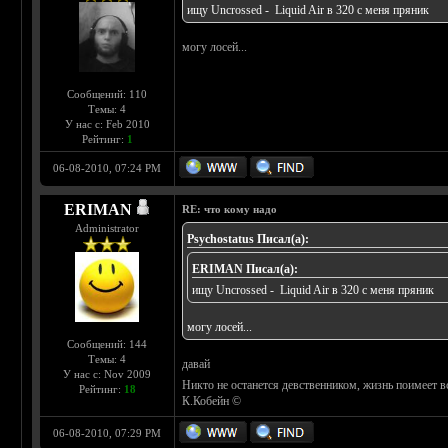
ищу Uncrossed - Liquid Air в 320 с меня пряник
могу лосей...
Сообщений: 110
Темы: 4
У нас с: Feb 2010
Рейтинг:
1
06-08-2010, 07:24 PM
ERIMAN
RE: что кому надо
Administrator
Psychostatus Писал(а):
ERIMAN Писал(а):
ищу Uncrossed - Liquid Air в 320 с меня пряник
могу лосей...
Сообщений: 144
Темы: 4
давай
У нас с: Nov 2009
Никто не останется девственником, жизнь поимеет вс
Рейтинг:
18
К.Кобейн ©
06-08-2010, 07:29 PM