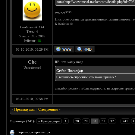
лови
http://www.metal-tracker.com/details.php?id=703
ето всё????
Никто не останется девственником, жизнь поимеет вс
К.Кобейн ©
Сообщений: 144
Темы: 4
У нас с: Nov 2009
Рейтинг:
18
06-10-2010, 08:29 PM
Che
RE: что кому надо
Unregistered
Grifon Писал(а):
Стесняюсь спросить: что такое пряник?
спасибо, респект и благодарность. на жаргоне треке
06-10-2010, 09:58 PM
«
Предыдущая
|
Следующая
»
Страницы (241):
« Предыдущая
1
...
28
29
30
31
32
...
241
С
Версия для просмотра