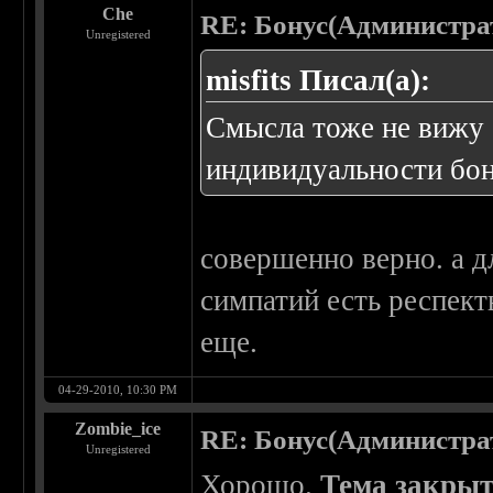
Che
RE: Бонус(Администра
Unregistered
misfits Писал(а):
Смысла тоже не вижу 
индивидуальности бо
совершенно верно. а 
симпатий есть респект
еще.
04-29-2010, 10:30 PM
Zombie_ice
RE: Бонус(Администра
Unregistered
Хорошо.
Тема закрыт