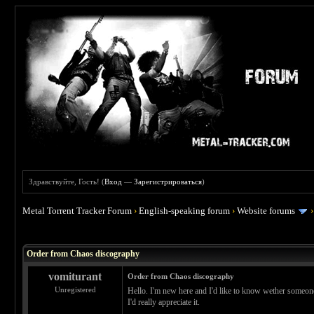
Здравствуйте, Гость! (
Вход
—
Зарегистрироваться
)
Metal Torrent Tracker Forum
›
English-speaking forum
›
Website forums
 0
Order from Chaos discography
vomiturant
Order from Chaos discography
Unregistered
Hello. I'm new here and I'd like to know wether someone
I'd really appreciate it.