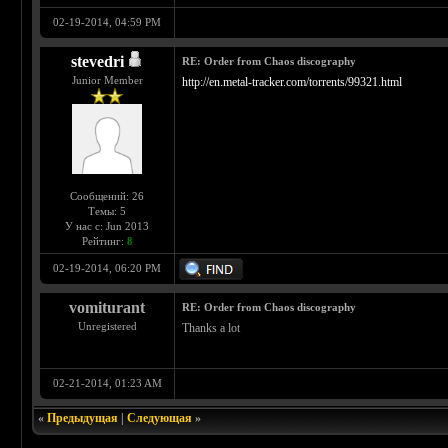
02-19-2014, 04:59 PM
stevedri
RE: Order from Chaos discography
Junior Member
http://en.metal-tracker.com/torrents/99321.html
Сообщений: 26
Темы: 5
У нас с: Jun 2013
Рейтинг:
8
02-19-2014, 06:20 PM
vomiturant
RE: Order from Chaos discography
Unregistered
Thanks a lot
02-21-2014, 01:23 AM
«
Предыдущая
|
Следующая
»