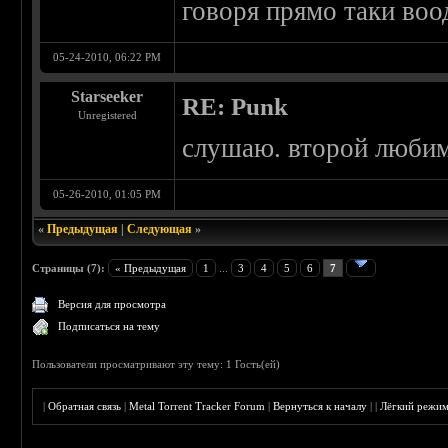
говоря прямо таки воо
05-24-2010, 06:22 PM
Starseeker
RE: Punk
Unregistered
слушаю. второй любим
05-26-2010, 01:05 PM
«
Предыдущая
|
Следующая
»
Страницы (7):
« Предыдущая
1
...
3
4
5
6
7
Версия для просмотра
Подписаться на тему
Пользователи просматривают эту тему: 1 Гость(ей)
|
Обратная связь
|
Metal Torrent Tracker Forum
|
Вернуться к началу
|
|
Лёгкий режи