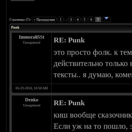
 0
Страницы (7):
« Предыдущая
1
...
3
4
5
6
7
Punk
ImmoraliSSt
RE: Punk
Unregistered
это просто фолк. к те
действительно только 
тексты.. я думаю, ком
05-23-2010, 10:50 AM
Denko
RE: Punk
Unregistered
киш вообще сказочники
Если уж на то пошло, 