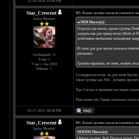
12-19-2020, 03:06 PM
Star_Crescent
RE: Какие группы оказали ключевое знач
Junior Member
ac5820 Писал(а):
Олдскул дэв метал, кроме группы Death,
сыграть как дэв гринд метал (Reek of Pu
отчётливое необычное исполнение жанра
В стиле дэв дум метал хотелось отметит
распалась.
Сообщений: 11
Темы: 2
Группы-паразиты, не знаю, можно ли их 
У нас с: Jan 2019
Рейтинг:
0
Солидарен во всем, но для меня брутал 
такие группы как Nile - добавив прогрес
Про Carcass в принципе все верно сказ
Мне жалко что Tiamat опопсели слегка и
01-27-2021, 08:38 PM
Star_Crescent
RE: Какие группы оказали ключевое знач
Junior Member
OOOOO Писал(а):
Obitury скучно. Bolt Thrower нудно. De