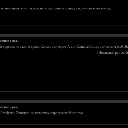
а это винить, если такие есть, может хотели лучше, а получилось как всегда...
ение в раз...
th хорошо, но заумно дюже. Carcass это не дэт. А вот Cannibal Corpse это тема. А ещё D
(Последний раз сооб
ение в раз...
estilence, Terrorizer и с элементами прогрессив Nocturnas.