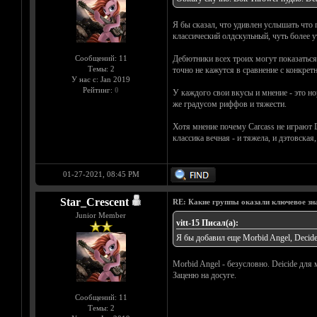
Я бы сказал, что удивлен услышать что п
классический олдскульный, чуть более 
Сообщений: 11
Дебютники всех троих могут показаться 
Темы: 2
точно не кажутся в сравнение с конкре
У нас с: Jan 2019
Рейтинг:
0
У каждого свои вкусы и мнение - это но
же градусом риффов и тяжести.
Хотя мнение почему Carcass не играют D
классика вечная - и тяжела, и дэтовская
01-27-2021, 08:45 PM
Star_Crescent
RE: Какие группы оказали ключевое знач
Junior Member
vitt-15 Писал(а):
Я бы добавил еще Morbid Angel, Decide, 
Morbid Angel - безусловно. Deicide для
Заценю на досуге.
Сообщений: 11
Темы: 2