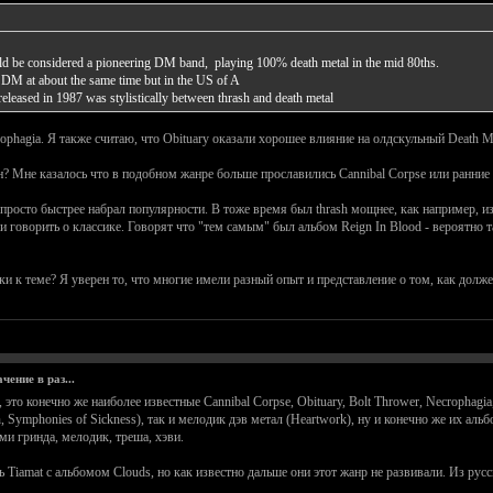
ld be considered a pioneering DM band, playing 100% death metal in the mid 80ths.
 DM at about the same time but in the US of A
eased in 1987 was stylistically between thrash and death metal
rophagia. Я также считаю, что Obituary оказали хорошее влияние на олдскульный Death M
? Мне казалось что в подобном жанре больше прославились Cannibal Corpse или ранние 
 просто быстрее набрал популярности. В тоже время был thrash мощнее, как например, изв
сли говорить о классике. Говорят что "тем самым" был альбом Reign In Blood - вероятно
вки к теме? Я уверен то, что многие имели разный опыт и представление о том, как долж
ение в раз...
это конечно же наиболее известные Cannibal Corpse, Obituary, Bolt Thrower, Necrophagia
n, Symphonies of Sickness), так и мелодик дэв метал (Heartwork), ну и конечно же их альб
и гринда, мелодик, треша, хэви.
 Tiamat с альбомом Clouds, но как известно дальше они этот жанр не развивали. Из русс