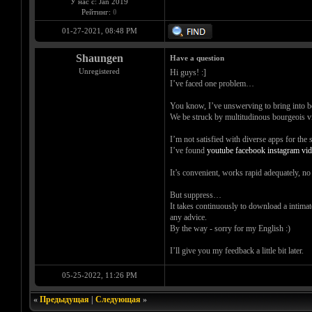
У нас с: Jan 2019
Рейтинг:
0
01-27-2021, 08:48 PM
Shaungen
Have a question
Unregistered
Hi guys! :]
I’ve faced one problem…
You know, I’ve unswerving to bring into bei
We be struck by multitudinous bourgeois vid
I’m not satisfied with diverse apps for th
I’ve found
youtube facebook instagram vi
It’s convenient, works rapid adequately, no 
But suppress…
It takes continuously to download a intima
any advice.
By the way - sorry for my English :)
I’ll give you my feedback a little bit later.
05-25-2022, 11:26 PM
«
Предыдущая
|
Следующая
»