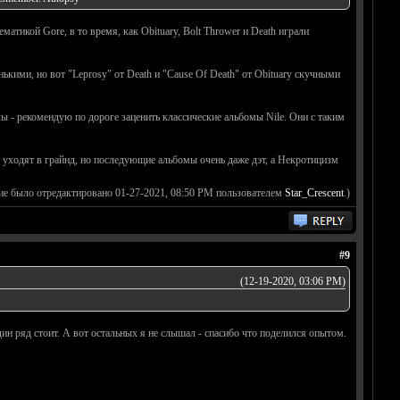
матикой Gore, в то время, как Obituary, Bolt Thrower и Death играли
ькими, но вот "Leprosy" от Death и "Cause Of Death" от Obituary скучными
лы - рекомендую по дороге заценить классические альбомы Nile. Они с таким
к уходят в грайнд, но последующие альбомы очень даже дэт, а Некротицизм
ие было отредактировано 01-27-2021, 08:50 PM пользователем
Star_Crescent
.)
#9
(12-19-2020, 03:06 PM)
дин ряд стоит. А вот остальных я не слышал - спасибо что поделился опытом.