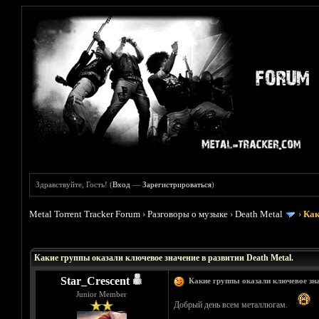
Здравствуйте, Гость! (
Вход
—
Зарегистрироваться
)
Metal Torrent Tracker Forum
›
Разговоры о музыке
›
Death Metal
›
Как
Голосов: 0 - Средняя оценка: 0
1
2
3
4
5
Какие группы оказали ключевое значение в развитии Death Metal.
Star_Crescent
Какие группы оказали ключевое зна
Junior Member
Добрый день всем металлюгам.