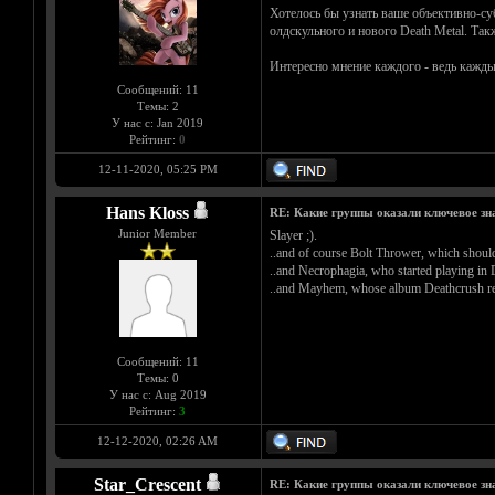
Хотелось бы узнать ваше объективно-су
олдскульного и нового Death Metal. Так
Интересно мнение каждого - ведь каждый
Сообщений: 11
Темы: 2
У нас с: Jan 2019
Рейтинг:
0
12-11-2020, 05:25 PM
Hans Kloss
RE: Какие группы оказали ключевое знач
Junior Member
Slayer ;).
..and of course Bolt Thrower, which shoul
..and Necrophagia, who started playing in 
..and Mayhem, whose album Deathcrush rele
Сообщений: 11
Темы: 0
У нас с: Aug 2019
Рейтинг:
3
12-12-2020, 02:26 AM
Star_Crescent
RE: Какие группы оказали ключевое знач