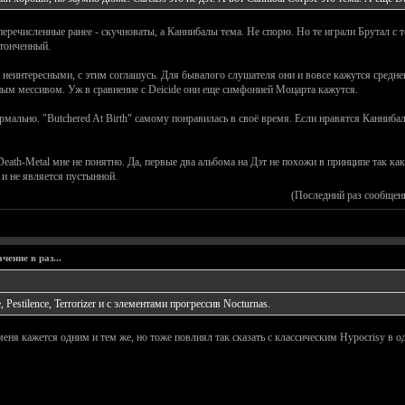
еречисленные ранее - скучноваты, а Каннибалы тема. Не спорю. Но те играли Брутал с те
утонченный.
неинтересными, с этим соглашусь. Для бывалого слушателя они и вовсе кажутся среднен
тным мессивом. Уж в сравнение с Deicide они еще симфонией Моцарта кажутся.
рмально. "Butchered At Birth" самому понравилась в своё время. Если нравятся Канниба
eath-Metal мне не понятно. Да, первые два альбома на Дэт не похожи в принципе так ка
, и не является пустынной.
(Последний раз сообщен
ение в раз...
Pestilence, Terrorizer и с элементами прогрессив Nocturnas.
 меня кажется одним и тем же, но тоже повлиял так сказать с классическим Hypocrisy в о