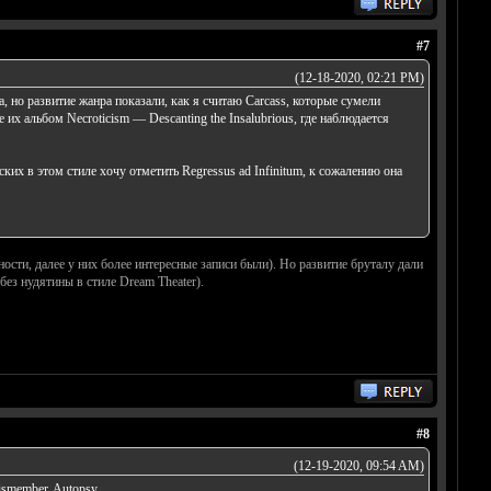
#7
(12-18-2020, 02:21 PM)
a, но развитие жанра показали, как я считаю Carcass, которые сумели
е их альбом Necroticism — Descanting the Insalubrious, где наблюдается
ских в этом стиле хочу отметить Regressus ad Infinitum, к сожалению она
ости, далее у них более интересные записи были). Но развитие бруталу дали
без нудятины в стиле Dream Theater).
#8
(12-19-2020, 09:54 AM)
Dismember. Autopsy