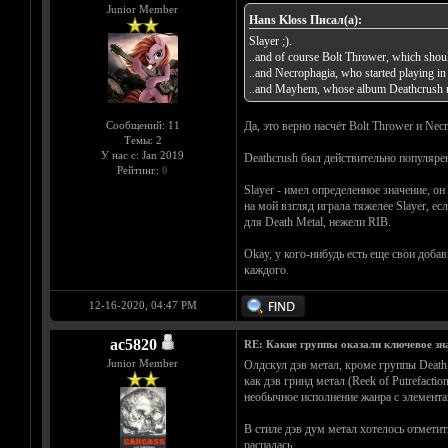
Junior Member
Hans Kloss Писал(а):
Slayer ;).
..and of course Bolt Thrower, which shou
..and Necrophagia, who started playing in
..and Mayhem, whose album Deathcrush rel
Сообщений: 11
Да, это верно насчёт Bolt Thrower и Nec
Темы: 2
У нас с: Jan 2019
Deathcrush был действительно популярен
Рейтинг:
0
Slayer - имел определенное значение, он
на мой взгляд играла тяжелее Slayer, е
для Death Metal, нежели RIB.
Okay, у кого-нибудь есть еще свои доба
каждого.
12-16-2020, 04:47 PM
ac5820
RE: Какие группы оказали ключевое знач
Junior Member
Олдскул дэв метал, кроме группы Death, 
как дэв гринд метал (Reek of Putrefactio
необычное исполнение жанра с элементам
В стиле дэв дум метал хотелось отметить
распалась.