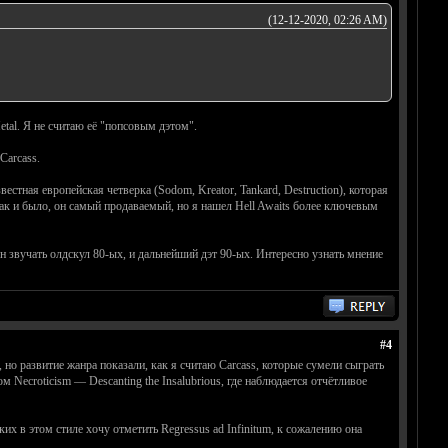
(12-12-2020, 02:26 AM)
etal. Я не считаю её "попсовым дэтом".
Carcass.
естная европейская четверка (Sodom, Kreator, Tankard, Destruction), которая
 так и было, он самый продаваемый, но я нашел Hell Awaits более ключевым
ен звучать олдскул 80-ых, и дальнейший дэт 90-ых. Интересно узнать мнение
#4
, но развитие жанра показали, как я считаю Carcass, которые сумели сыграть
ом Necroticism — Descanting the Insalubrious, где наблюдается отчётливое
ких в этом стиле хочу отметить Regressus ad Infinitum, к сожалению она