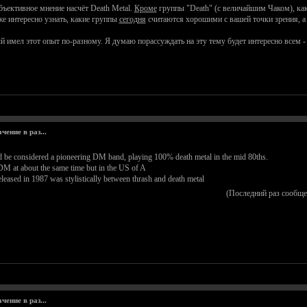
бъективное мнение насчёт Death Metal.
Кроме
группы "Death" (с величайшим Чаком), ка
же интересно узнать, какие группы
сегодня
считаются хорошими с вашей точки зрения, а 
 имел этот опыт по-разному. Я думаю порассуждать на эту тему будет интересно всем -
ение в раз...
d be considered a pioneering DM band, playing 100% death metal in the mid 80ths.
DM at about the same time but in the US of A
ased in 1987 was stylistically between thrash and death metal
(Последний раз сообще
ение в раз...