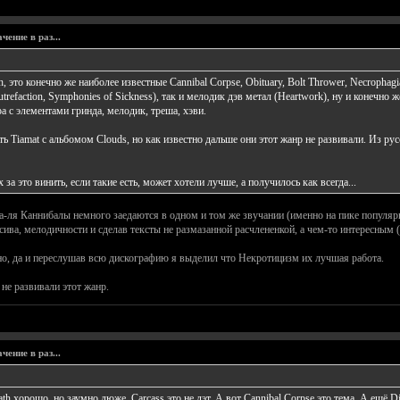
ение в раз...
 это конечно же наиболее известные Cannibal Corpse, Obituary, Bolt Thrower, Necrophagi
trefaction, Symphonies of Sickness), так и мелодик дэв метал (Heartwork), ну и конечно ж
 с элементами гринда, мелодик, треша, хэви.
ь Tiamat с альбомом Clouds, но как известно дальше они этот жанр не развивали. Из рус
за это винить, если такие есть, может хотели лучше, а получилось как всегда...
а-ля Каннибалы немного заедаются в одном и том же звучании (именно на пике популярн
сива, мелодичности и сделав тексты не размазанной расчлененкой, а чем-то интересным (
ано, да и переслушав всю дискографию я выделил что Некротицизм их лучшая работа.
 не развивали этот жанр.
ение в раз...
ath хорошо, но заумно дюже. Carcass это не дэт. А вот Cannibal Corpse это тема. А ещё 