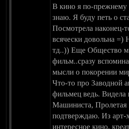
В кино я по-прежнему
знаю. Я буду петь о ст
Посмотрела наконец-т
всячески довольна =) Н
тд..)) Еще Общество 
фильм..сразу вспомина
мысли о покорении мир
Что-то про Заводной 
фильмец ведь. Видела
Машиниста, Пролетая 
подтверждаю. Из арт-
интересное кино, креа