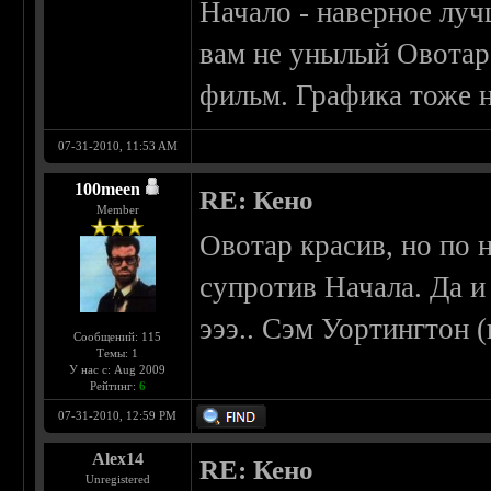
Начало - наверное лу
вам не унылый Овотар,
фильм. Графика тоже н
07-31-2010, 11:53 AM
100meen
RE: Кено
Member
Овотар красив, но по 
супротив Начала. Да и
эээ.. Сэм Уортингтон 
Сообщений: 115
Темы: 1
У нас с: Aug 2009
Рейтинг:
6
07-31-2010, 12:59 PM
Alex14
RE: Кено
Unregistered