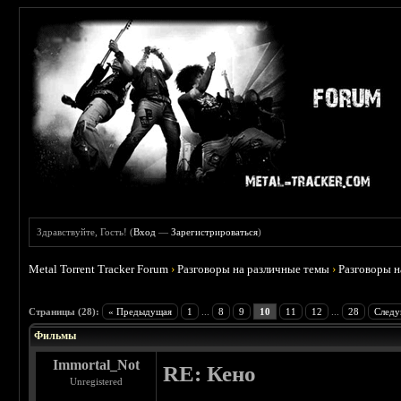
Здравствуйте, Гость! (
Вход
—
Зарегистрироваться
)
Metal Torrent Tracker Forum
›
Разговоры на различные темы
›
Разговоры 
 3.75
Страницы (28):
« Предыдущая
1
...
8
9
10
11
12
...
28
Следу
Фильмы
Immortal_Not
RE: Кено
Unregistered