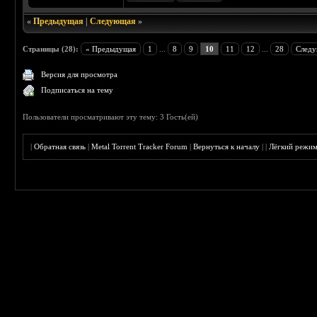
«
Предыдущая
|
Следующая
»
Страницы (28):
« Предыдущая
1
...
8
9
10
11
12
...
28
Следу
Версия для просмотра
Подписаться на тему
Пользователи просматривают эту тему: 3 Гость(ей)
|
Обратная связь
|
Metal Torrent Tracker Forum
|
Вернуться к началу
|
|
Лёгкий режи