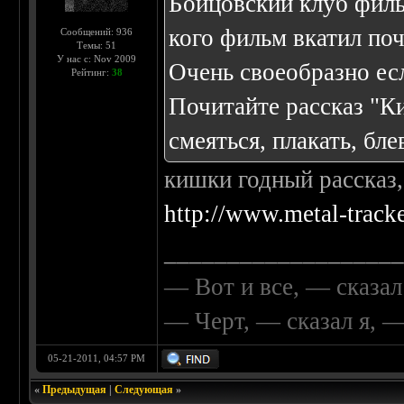
Бойцовский клуб фил
кого фильм вкатил поч
Сообщений: 936
Темы: 51
У нас с: Nov 2009
Очень своеобразно есл
Рейтинг:
38
Почитайте рассказ "Ки
смеяться, плакать, блев
кишки годный рассказ,
http://www.metal-track
__________________
— Вот и все, — сказал
— Черт, — сказал я, 
05-21-2011, 04:57 PM
«
Предыдущая
|
Следующая
»