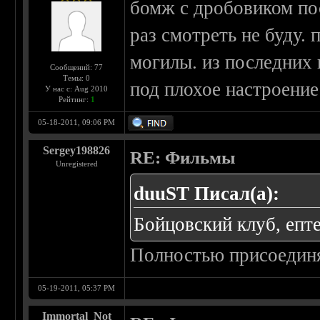
бомж с дробовиком пос
раз смотреть не буду.
могилы. из последних
Сообщений: 77
Темы: 0
под плохое настроение
У нас с: Aug 2010
Рейтинг:
1
05-18-2011, 09:06 PM
Sergey198826
RE: Фильмы
Unregistered
duuST Писал(а):
Бойцовский клуб, епт
Полностью присоедин
05-19-2011, 05:37 PM
Immortal_Not