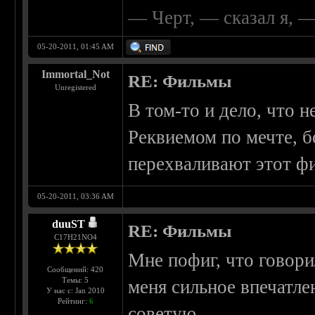
— Черт, — сказал я, 
05-20-2011, 01:45 AM
Immortal_Not
RE: Фильмы
Unregistered
В том-то и дело, что н
Реквиемом по мечте, 
перехваливают этот ф
05-20-2011, 03:36 AM
duuST
RE: Фильмы
С17H21NO4
Мне пофиг, что говори
Сообщений: 420
Темы: 5
меня сильное впечатле
У нас с: Jan 2010
Рейтинг:
6
советую