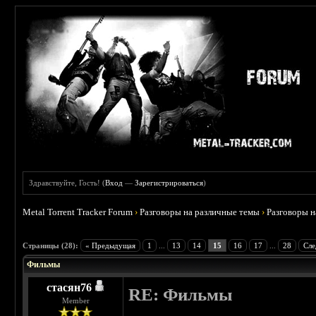
Здравствуйте, Гость! (
Вход
—
Зарегистрироваться
)
Metal Torrent Tracker Forum
›
Разговоры на различные темы
›
Разговоры 
 3.75
Страницы (28):
« Предыдущая
1
...
13
14
15
16
17
...
28
Сле
Фильмы
стасян76
RE: Фильмы
Member