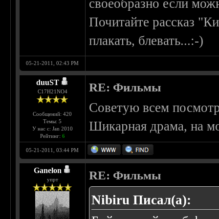
своеобразно если можн
Почитайте рассказ "Киш
плакать, блевать...:-)
05-21-2011, 02:43 PM
duuST
RE: Фильмы
С17H21NO4
Советую всем посмотре
Сообщений: 420
Темы: 5
Шикарная драма, на м
У нас с: Jan 2010
Рейтинг:
6
05-21-2011, 03:44 PM
Ganelon
RE: Фильмы
упрт
Nibiru Писал(а):