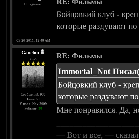
RE: Фильмы
Unregistered
Бойцовкий клуб - кре
которые раздувают по
05-20-2011, 12:48 AM
Ganelon
RE: Фильмы
упрт
Immortal_Not Писал(
Бойцовкий клуб - кре
которые раздувают по
Сообщений: 936
Темы: 51
У нас с: Nov 2009
Мне понравился. Да, н
Рейтинг:
38
__________________
— Вот и все, — сказал