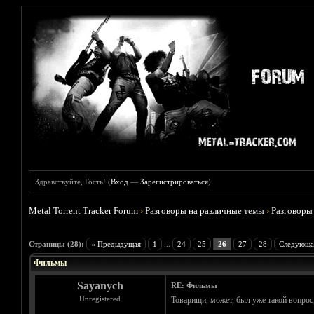
Здравствуйте, Гость! (
Вход
—
Зарегистрироваться
)
Metal Torrent Tracker Forum
›
Разговоры на различные темы
›
Разговоры
Голосов: 4 - Средняя оценка: 3.75
1
2
3
4
5
Страницы (28):
« Предыдущая
1
...
24
25
26
27
28
Следующа
Фильмы
Sayanych
RE: Фильмы
Unregistered
Товарищи, может, был уже такой вопрос