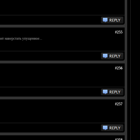
#255
ит наверстать упущенное...
#256
#257