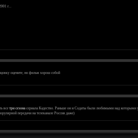
01 г...
нцовку оцените, но фильм хорош собой
ть все
три сезона
сериала Кадество. Раньше он и Содаты были любимыми над которыми у 
орулярной передачи на телеканале Россия даже)