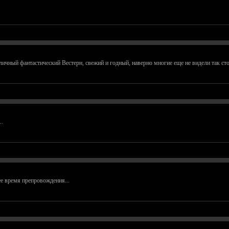
тличный фантастический Вестерн, свежий и годный, наверно многие еще не видели так сто
..
е время препровождения...