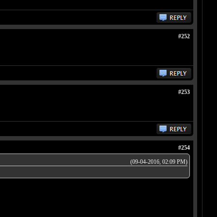
#252
#253
#254
(09-04-2016, 02:09 PM)