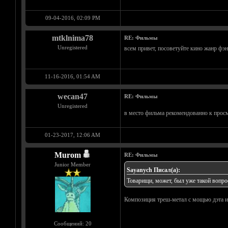
09-04-2016, 02:09 PM
mtklnima78
RE: Фильмы
Unregistered
всем привет, посоветуйте кино жанр фэн
11-16-2016, 01:54 AM
wecan47
RE: Фильмы
Unregistered
в место фильма рекомендованно к прос
01-23-2017, 12:06 AM
Murom
RE: Фильмы
Junior Member
Sayanych Писал(а):
Товарищи, может, был уже такой вопро
Композиция треш-метал с мощью дэта и 
Сообщений: 20