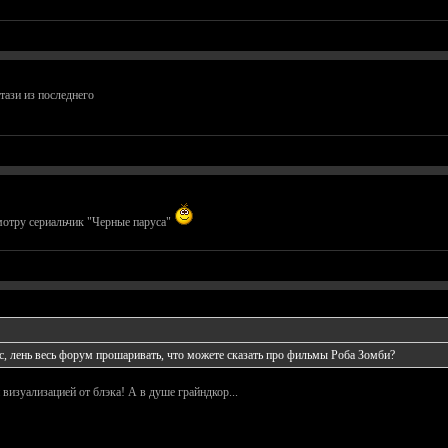
тази из последнего
мотру сериальчик "Черные паруса"
с, лень весь форум прошаривать, что можете сказать про фильмы Роба Зомби?
визуализацией от блэка! А в душе грайндкор...