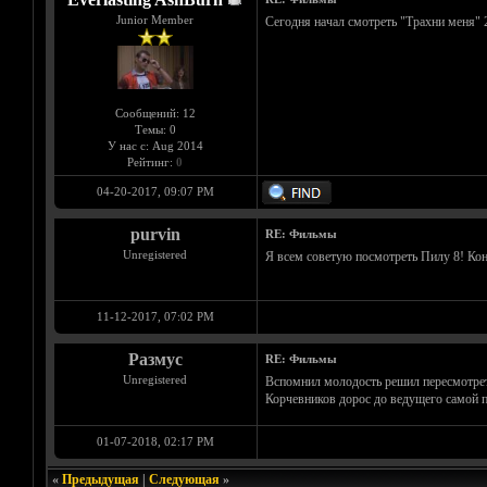
Junior Member
Сегодня начал смотреть "Трахни меня" 20
Сообщений: 12
Темы: 0
У нас с: Aug 2014
Рейтинг:
0
04-20-2017, 09:07 PM
purvin
RE: Фильмы
Unregistered
Я всем советую посмотреть Пилу 8! Ко
11-12-2017, 07:02 PM
Размус
RE: Фильмы
Unregistered
Вспомнил молодость решил пересмотре
Корчевников дорос до ведущего самой п
01-07-2018, 02:17 PM
«
Предыдущая
|
Следующая
»