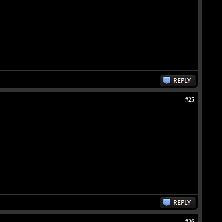
#25
#26