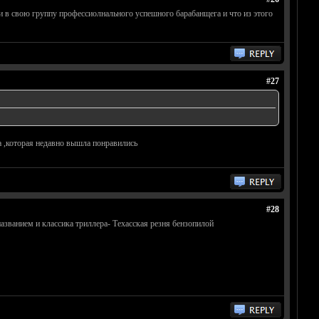
и в свою группу профессиолнального успешного барабанщега и что из этого
#27
а ,которая недавно вышла понравились
#28
званием и классика триллера- Техасская резня бензопилой