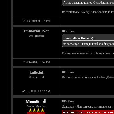
А мне за исключением Охлобыстина сер
не соглашусь.. камеди клаб это быдло 
05-13-2010, 05:14 PM
Immortal_Not
RE: Кено
Unregistered
ImmoraliSSt Писал(а):
не соглашусь.. камеди клаб это быдло
В интернах по-моему похабщины тоже хва
05-13-2010, 10:52 PM
kalledul
RE: Кено
Unregistered
Как вам такие фильмы как Гайвер,Гремл
05-14-2010, 09:33 AM
Monolith
RE: Кено
Senior Member
Дададада... Лангольеры, томиноккеры 