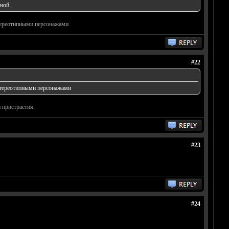
ной.
стереотипными персонажами
#22
 стереотипными персонажами
 пристрастия.
#23
#24