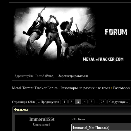
Здравствуйте, Гость! (
Вход
—
Зарегистрироваться
)
Metal Torrent Tracker Forum
›
Разговоры на различные темы
›
Разговоры
Голосов: 4 - Средняя оценка: 3.75
1
2
3
4
5
Страницы (28):
« Предыдущая
1
2
3
4
5
...
28
Следующая »
Фильмы
ImmoraliSSt
RE: Кено
Unregistered
Immortal_Not Писал(а):