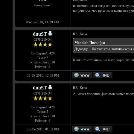
Unregistered
не помню писал сюда или нет, есть чуд
получилось. что приятно в конце все ум
05-15-2010, 11:29 AM
duuST
RE: Кено
С17H21NO4
Monolith Писал(а):
Дададада... Лангольеры, томиноккеры
Сообщений: 420
Темы: 5
Книги то отличные, но мало хороших фи
У нас с: Jan 2010
Рейтинг:
6
05-15-2010, 12:59 PM
duuST
RE: Кено
С17H21NO4
А насчет хороших фильмов самые после
Сообщений: 420
Темы: 5
У нас с: Jan 2010
Рейтинг:
6
05-15-2010, 01:02 PM