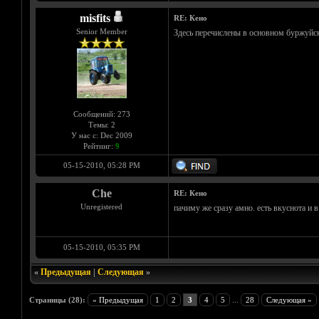
misfits
RE: Кено
Senior Member
Здесь перечислены в основном буржуйск
Сообщений: 273
Темы: 2
У нас с: Dec 2009
Рейтинг:
9
05-15-2010, 05:28 PM
Che
RE: Кено
Unregistered
пачиму же сразу амно. есть вкуснота и 
05-15-2010, 05:35 PM
«
Предыдущая
|
Следующая
»
Страницы (28):
« Предыдущая
1
2
3
4
5
...
28
Следующая »