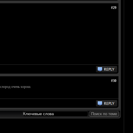
#29
#30
ислород очень хорош.