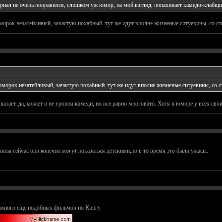
иал не очень понравился, слишком уж юмор, на мой взгляд, попахивает камеди-клабщи
юморок незатейливый, зачастую похабный. тут же идут вполне жизненые ситуевины, со 
 юморок незатейливый, зачастую похабный. тут же идут вполне жизненые ситуевины, со
тает, да, может и не уровня камеди, но все равно многовато. Хотя в юморе у всех свои
ины сейчас они конечно могут показаться детскими,но в то время это были ужасы.
и много еще подобных фильмов по Кингу