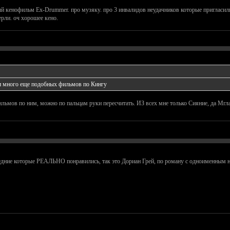
ный кенофильм Ex-Drummer. про музяку. про 3 инвалидов неудачников которые пригласил
ерли. оч хорошее кено.
 и много еще подобных фильмов по Кингу
льмов по ним, можно по пальцам руки пересчитать. ИЗ всех мне только Сияние, да Мгл
дние которые РЕАЛЬНО понравились, так это Дориан Грей, по роману с одноименным на