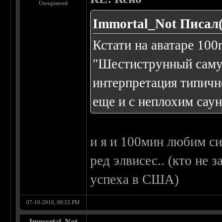
Unregistered
Immortal_Not Писал(
Кстати на аватаре 10
"Шестиструнный самур
интерпретация типичн
еще и с неплохим сау
и я и 100мин любим сие
ред элвисес.. (кто не 
успеха в США)
07-10-2010, 08:55 PM
Immortal_Not