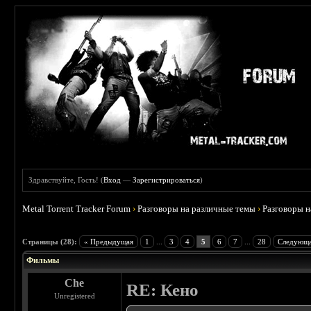
Здравствуйте, Гость! (
Вход
—
Зарегистрироваться
)
Metal Torrent Tracker Forum
›
Разговоры на различные темы
›
Разговоры 
 3.75
Страницы (28):
« Предыдущая
1
...
3
4
5
6
7
...
28
Следующа
Фильмы
Che
RE: Кено
Unregistered