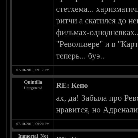
стетхема... харизматич
ритчи а скатился до 
фильмах-однодневках...
"Револьвере" и в "Кар
теперь... буэ..
07-10-2010, 09:17 PM
Quintilla
RE: Кено
Unregistered
ах, да! Забыла про Рев
нравится, но Адренал
07-10-2010, 09:20 PM
Immortal_Not