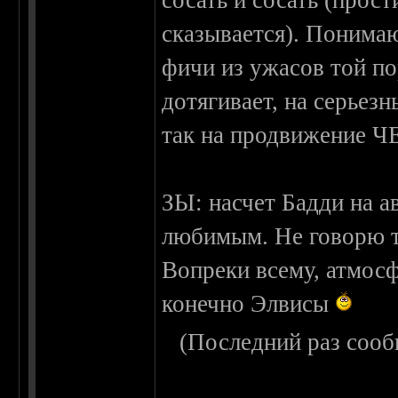
сосать и сосать (прост
сказывается). Понимаю
фичи из ужасов той по
дотягивает, на серьез
так на продвижение Ч
ЗЫ: насчет Бадди на а
любимым. Не говорю ту
Вопреки всему, атмосф
конечно Элвисы
(Последний раз сооб