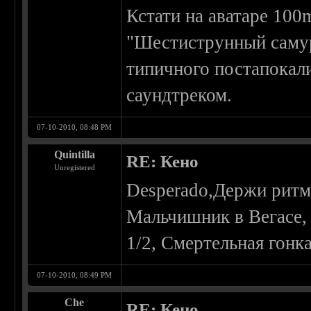
Кстати на аватаре 100
"Шестиструнный самур
типичного постапокали
саундтреком.
07-10-2010, 08:48 PM
Quintilla
RE: Кено
Unregistered
Desperado,Держи ритм,
Мальчишник в Вегасе,
1/2, Смертельная гонк
07-10-2010, 08:49 PM
Che
RE: Кено