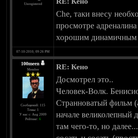
RE: Кено
Unregistered
Che, таки внесу необх
просмотре адреналина 
хорошим динамичным б
07-10-2010, 09:26 PM
100meen
RE: Кено
Member
Досмотрел это..
Человек-Волк. Бенисио
Странноватый фильм (а
Сообщений: 115
Темы: 1
начале великолепный 
У нас с: Aug 2009
Рейтинг:
6
там чего-то, но далее.