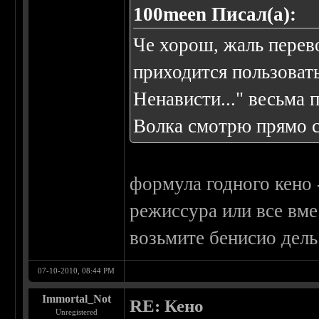
100meen Писал(а):
Че хорош, жаль перево
приходится пользовать
Ненависти..." весьма 
Волка смотрю прямо се
формула годного кено 
режиссура или все вме
возьмите бенисио дель 
07-10-2010, 08:44 PM
Immortal_Not
RE: Кено
Unregistered