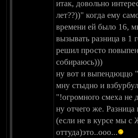
итак, довольно интерес
лет??))" когда ему сам
времени ей было 16, м
вызывать разница в 1 
решил просто повыпенд
собираюсь)))
ну вот и выпендюццо "
мну стыдно и взбурбу
"!огромного смеха не 
ну отчего же. Разница 
(если не в курсе мы с
оттуда)это..ооо...