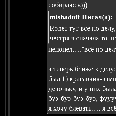
собираюсь)))
mishadoff Писал(а):
Ronef тут все по делу
чесгря я сначала точн
непонел....."всё по де
а теперь ближе к делу
был 1) красавчик-вам
девоньку, и у них был
буэ-буэ-буэ-буэ, фууу
я хочу блевать..... я 