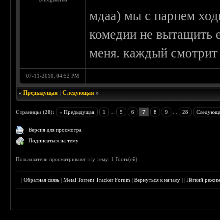
мдаа) мы с парнем ход
комедии не вытащить е
меня. каждый смотрит 
07-11-2010, 04:52 PM
«
Предыдущая
|
Следующая
»
Страницы (28):
« Предыдущая
1
...
5
6
7
8
9
...
28
Следующа
Версия для просмотра
Подписаться на тему
Пользователи просматривают эту тему: 1 Гость(ей)
|
Обратная связь
|
Metal Torrent Tracker Forum
|
Вернуться к началу
|
|
Лёгкий режи