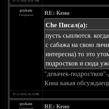
07-11-2010, 02:07 PM
psykatz
RE: Кено
Unregistered
Che Писал(а):
пусть сыплются. когд
с сабажа на свою лич
интересна) то это утом
подростков и сюда уж
"девачек-подростков"-
Кина какая обсуждаец
07-11-2010, 02:13 PM
psykatz
RE: Кено
Unregistered