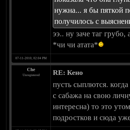
нужна... я бы пяткой 
получилось с выяснен
ээ.. ну заче таг грубо
*чи чи атата*
07-11-2010, 02:04 PM
Che
RE: Кено
Unregistered
пусть сыплются. когда
с сабажа на свою личн
интересна) то это утом
подростков и сюда уж