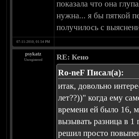
показала что она глупа
нужна... я бы пяткой п
получилось с выяснени
07-11-2010, 01:54 PM
psykatz
RE: Кено
Unregistered
Ro-neF Писал(а):
итак, довольно интер
лет??))" когда ему сам
времени ей было 16, 
вызывать разница в 1 
решил просто повыпен