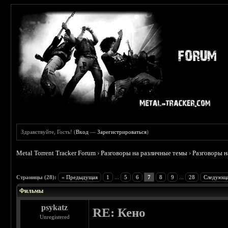
Здравствуйте, Гость! (
Вход
—
Зарегистрироваться
)
Metal Torrent Tracker Forum
›
Разговоры на различные темы
›
Разговоры 
 3.75
Страницы (28):
« Предыдущая
1
...
5
6
7
8
9
...
28
Следующа
Фильмы
psykatz
RE: Кено
Unregistered