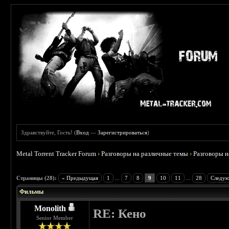
Здравствуйте, Гость! (
Вход
—
Зарегистрироваться
)
Metal Torrent Tracker Forum
›
Разговоры на различные темы
›
Разговоры 
 3.75
Страницы (28):
« Предыдущая
1
...
7
8
9
10
11
...
28
Следую
Фильмы
Monolith
RE: Кено
Senior Member