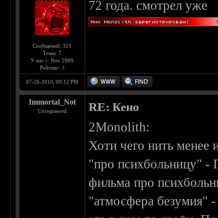
72 года. смотрел уже
Сообщений: 321
Темы: 7
У нас с: Nov 2009
Рейтинг:
4
07-26-2010, 09:12 PM
Immortal_Not
RE: Кено
Unregistered
2Monolith:
Хоти чего нить менее 
"про психбольницу" - 
фильма про психбольн
"атмосфера безумия" -