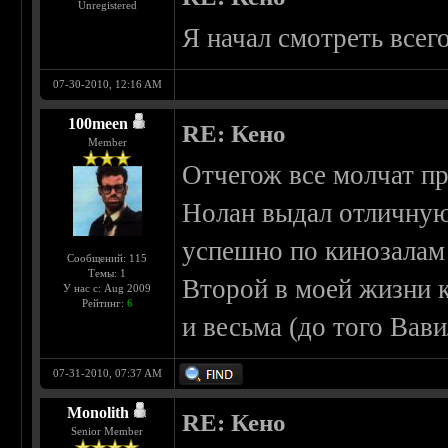
Unregistered
Я начал смотреть всег
07-30-2010, 12:16 AM
100meen
RE: Кено
Member
Отчегож все молчат п
Нолан выдал отличную 
успешно по кинозалам
Сообщений: 115
Темы: 1
Второй в моей жизни 
У нас с: Aug 2009
Рейтинг:
6
и весьма (до того Вав
07-31-2010, 07:37 AM
Monolith
RE: Кено
Senior Member