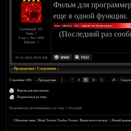
Фильм для программер
еще в одной функции.
Сообщений: 321
(Последний раз сооб
Темы: 7
У нас с: Nov 2009
Рейтинг:
4
07-31-2010, 09:02 AM
«
Предыдущая
|
Следующая
»
Страницы (28):
« Предыдущая
1
...
7
8
9
10
11
...
28
Следую
Версия для просмотра
Подписаться на тему
Пользователи просматривают эту тему: 1 Гость(ей)
|
Обратная связь
|
Metal Torrent Tracker Forum
|
Вернуться к началу
|
|
Лёгкий режи