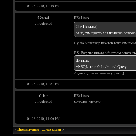
04-28-2010, 10:46 PM
Gxost
RE: Linux
Unregistered
Che Писал(а):
да нэ, там просто для чайнегов поиско
Ну так менеджер пакетов тоже сам выкач
P.S. Вот, что цитата в быстром ответе вы
Цитата:
MySQL error: 0<br /><br />Query:
Админы, это же можно убрать ;)
04-28-2010, 10:57 PM
Che
RE: Linux
Unregistered
можжно. сделаем.
04-28-2010, 11:00 PM
«
Предыдущая
|
Следующая
»