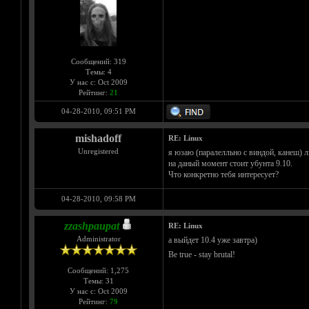
Сообщений: 319
Темы: 4
У нас с: Oct 2009
Рейтинг:
21
04-28-2010, 09:51 PM
mishadoff
RE: Linux
Unregistered
я юзаю (паралелльно с виндой, канеш) л
на даный момент стоит убунта 9.10.
Что конкретно тебя интересует?
04-28-2010, 09:58 PM
zzashpaupat
RE: Linux
Administrator
а выйдет 10.4 уже завтра)
Be true - stay brutal!
Сообщений: 1,275
Темы: 31
У нас с: Oct 2009
Рейтинг:
79