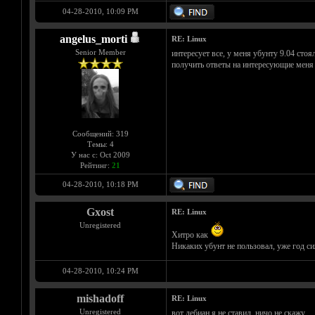
04-28-2010, 10:09 PM
angelus_morti
RE: Linux
Senior Member
интересует все, у меня убунту 9.04 стоя
получить ответы на интересующие меня 
Сообщений: 319
Темы: 4
У нас с: Oct 2009
Рейтинг:
21
04-28-2010, 10:18 PM
Gxost
RE: Linux
Unregistered
Хитро как
Никаких убунт не пользовал, уже год си
04-28-2010, 10:24 PM
mishadoff
RE: Linux
Unregistered
вот дебиан я не ставил. ничо не скажу.