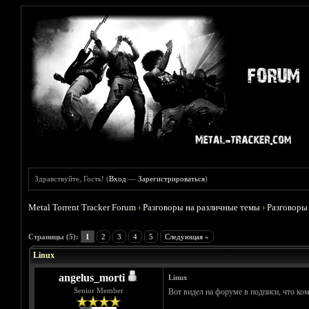
Здравствуйте, Гость! (
Вход
—
Зарегистрироваться
)
Metal Torrent Tracker Forum
›
Разговоры на различные темы
›
Разговоры
Голосов: 0 - Средняя оценка: 0
1
2
3
4
5
Страницы (5):
1
2
3
4
5
Следующая »
Linux
angelus_morti
Linux
Senior Member
Вот видел на форуме в подписи, что ком