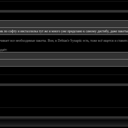
вик по софту и инсталлилка тут же и много уже приделано к самому дистибу, даже пакеты
ивает все необходимые пакеты. Вон, в Debian'e Synaptic есть, тоже всё ищется и ставит
даёт: