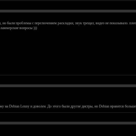
л, но были проблемы с перелючением раскладки, звук трещал, видео не показывало. плеер
ламмерские вопросы )))
жу на Debian Lenny и доволен. До этого были другие дистры, но Debian нравится больше