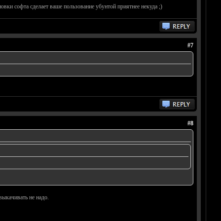
овки софта сделает ваше пользование убунтой приятнее некуда ;)
#7
#8
выкачивать не надо.