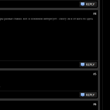
#4
ы разные ставил. вот. в основном интересует - смогу ли я от кого-то здесь
#5
.
#6