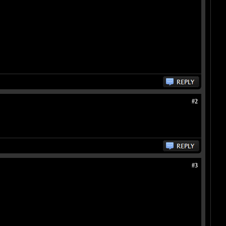
#2
#3