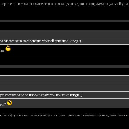
юзеров есть система автоматического поиска нужных дров, а программа визуальной устан
а сделает ваше пользование убунтой приятнее некуда ;)
али?
та сделает ваше пользование убунтой приятнее некуда ;)
вали?
ик по софту и инсталлилка тут же и много уже приделано к самому дистибу, даже пакеты 