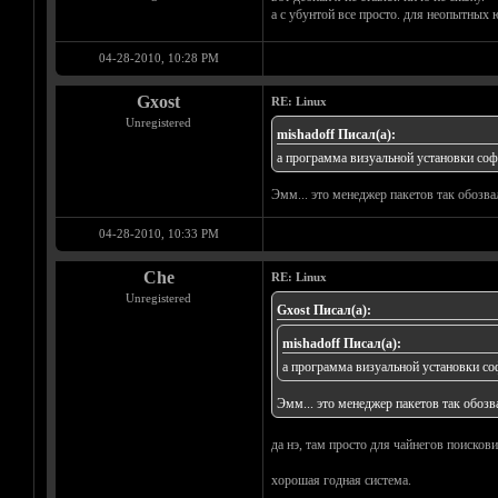
а с убунтой все просто. для неопытных 
04-28-2010, 10:28 PM
Gxost
RE: Linux
Unregistered
mishadoff Писал(а):
а программа визуальной установки софт
Эмм... это менеджер пакетов так обозв
04-28-2010, 10:33 PM
Che
RE: Linux
Unregistered
Gxost Писал(а):
mishadoff Писал(а):
а программа визуальной установки соф
Эмм... это менеджер пакетов так обоз
да нэ, там просто для чайнегов поисков
хорошая годная система.