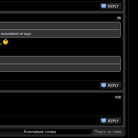
#9
 выкачивать не надо.
ся
#10