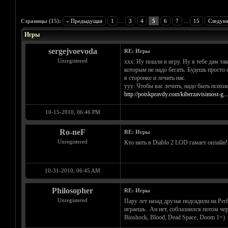
Голосов: 0 - Средняя оценка: 0
1
2
3
4
5
Страницы (15):
« Предыдущая
1
...
3
4
5
6
7
...
15
Следую
Игры
sergejvoevoda
RE: Игры
Unregistered
xxx: Ну пошли в игру. Ну я тебе дам так
которым не надо бегать. Будешь просто 
в сторонке и лечить нас.
yyy: Чтобы вас лечить, надо быть психи
http://poiskpravdy.com/kiberzavisimost-g.
10-15-2010, 06:46 PM
Ro-neF
RE: Игры
Unregistered
Кто нить в Diablo 2 LOD гамает онлайн!
10-31-2010, 06:45 AM
Philosopher
RE: Игры
Unregistered
Пару лет назад друзья подсадили на Perf
играешь.. Ан нет, соблазнился потом чер
Bioshock, Blood, Dead Space, Doom 1=)