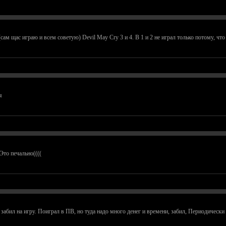
 щас играю и всем советую) Devil May Cry 3 и 4. В 1 и 2 не играл только потому, что нет P
я
Это печально((((
 забил на игру. Поиграл в ПВ, но туда надо много денег и времени, забил, Периодичес