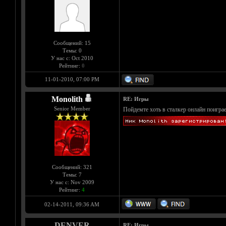
Сообщений: 15
Темы: 0
У нас с: Oct 2010
Рейтинг:
0
11-01-2010, 07:00 PM
Monolith
RE: Игры
Senior Member
Пойдемте хоть в сталкер онлайн поиграе
Сообщений: 321
Темы: 7
У нас с: Nov 2009
Рейтинг:
4
02-14-2011, 09:36 AM
DENVER
RE: Игры