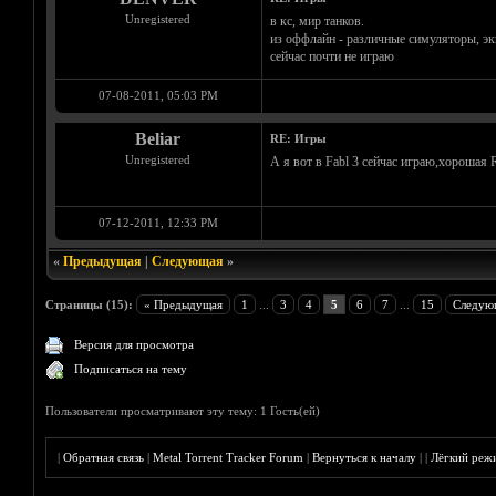
Unregistered
в кс, мир танков.
из оффлайн - различные симуляторы, эк
сейчас почти не играю
07-08-2011, 05:03 PM
Beliar
RE: Игры
Unregistered
А я вот в Fabl 3 сейчас играю,хорошая
07-12-2011, 12:33 PM
«
Предыдущая
|
Следующая
»
Страницы (15):
« Предыдущая
1
...
3
4
5
6
7
...
15
Следую
Версия для просмотра
Подписаться на тему
Пользователи просматривают эту тему: 1 Гость(ей)
|
Обратная связь
|
Metal Torrent Tracker Forum
|
Вернуться к началу
|
|
Лёгкий реж