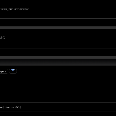
шены, рпг, логические.
 RPG
щая »
им
|
Список RSS
|