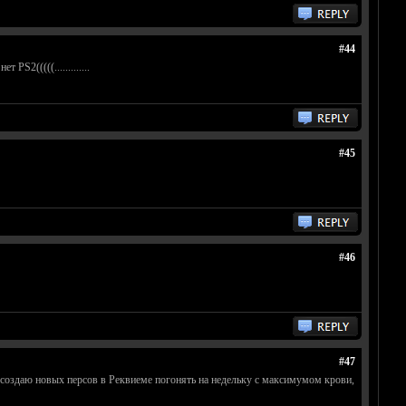
#44
S2(((((.............
#45
#46
#47
ки создаю новых персов в Реквиеме погонять на недельку с максимумом крови,