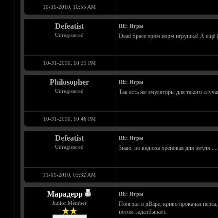
10-31-2010, 10:55 AM
Defeatist
RE: Игры
Unregistered
Dead Space прям норм игрушка! А ещё (сам
10-31-2010, 10:31 PM
Philosopher
RE: Игры
Unregistered
Так есть же эмуляторы для такого случа
10-31-2010, 10:46 PM
Defeatist
RE: Игры
Unregistered
Знаю, но видюха хреновая для эмуля.....
11-01-2010, 03:32 AM
Марадерр
RE: Игры
Junior Member
Поиграл в дВаре, криво прокачал перса,
потом задалбывает.