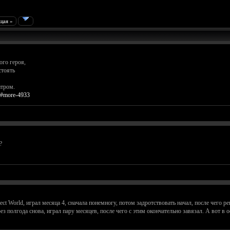
щая »
ого героя,
стоять
атром.
..#more-4933
?
ect World, играл месяца 4, сначала понемногу, потом задротствовать начал, после чего ре
ез полгода снова, играл пару месяцев, после чего с этим окончательно завязал. А вот в