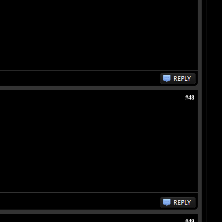
#48
#49