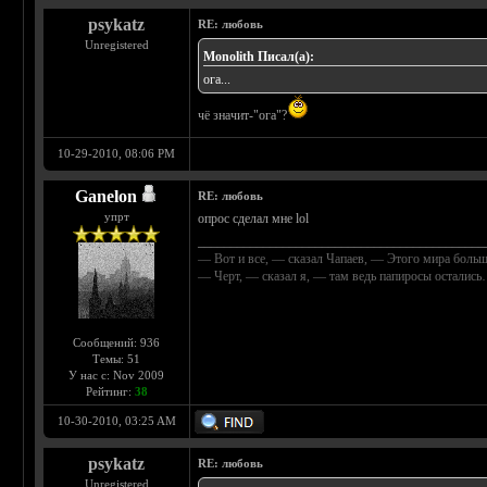
psykatz
RE: любовь
Unregistered
Monolith Писал(а):
ога...
чё значит-"ога"?
10-29-2010, 08:06 PM
Ganelon
RE: любовь
упрт
опрос сделал мне lol
____________________________________________
— Вот и все, — сказал Чапаев, — Этого мира больш
— Черт, — сказал я, — там ведь папиросы осталис
Сообщений: 936
Темы: 51
У нас с: Nov 2009
Рейтинг:
38
10-30-2010, 03:25 AM
psykatz
RE: любовь
Unregistered