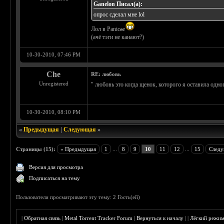
Ganelon Писал(а):
опрос сделал мне lol
Лол в Panic
a
е
(ачё тэги не канают?)
10-30-2010, 07:46 PM
Che
RE: любовь
Unregistered
" любовь это когда щенок, которого я оставила одног
10-30-2010, 08:10 PM
«
Предыдущая
|
Следующая
»
Страницы (15):
« Предыдущая
1
...
8
9
10
11
12
...
15
Следу
Версия для просмотра
Подписаться на тему
Пользователи просматривают эту тему: 2 Гость(ей)
|
Обратная связь
|
Metal Torrent Tracker Forum
|
Вернуться к началу
|
|
Лёгкий режи