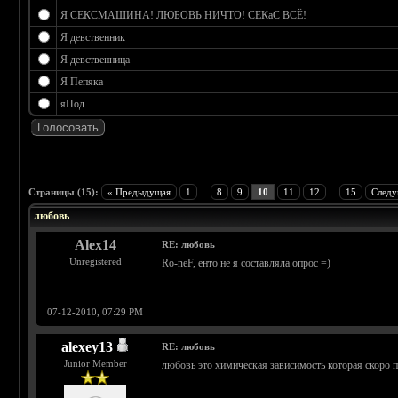
Я СЕКСМАШИНА! ЛЮБОВЬ НИЧТО! СЕКаС ВСЁ!
Я девственник
Я девственница
Я Пепяка
яПод
 0
Страницы (15):
« Предыдущая
1
...
8
9
10
11
12
...
15
Следу
любовь
Alex14
RE: любовь
Unregistered
Ro-neF, енто не я составляла опрос =)
07-12-2010, 07:29 PM
alexey13
RE: любовь
Junior Member
любовь это химическая зависимость которая скоро 