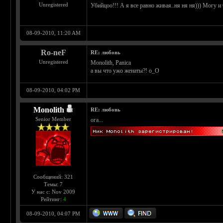
Unregistered
Убийцоо!!! А я все равно живая..ня ня ня))) Могу и 
08-09-2010, 11:20 AM
Ro-neF
RE: любовь
Unregistered
Monolith, Panica
а вы что ужо женаты?! о_О
08-09-2010, 04:02 PM
Monolith
RE: любовь
Senior Member
ога...
Сообщений: 321
Темы: 7
У нас с: Nov 2009
Рейтинг:
4
08-09-2010, 04:07 PM