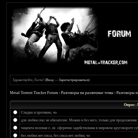
Здравствуйте, Гость! (
Вход
—
Зарегистрироваться
)
Metal Torrent Tracker Forum
›
Разговоры на различные темы
›
Разговоры 
Опрос: 
Стыдно и противно, чо
для любви секс не обязателне. Можно и без него, только для продолжения 
тащемта половая е..ля сферично задействована в мировом круговороте су
без любви нет секса, без секса нет любви, чо