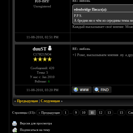
Ro-neF
RE: любовь
Unregistered
edenbridge Писал(а):
P.P.S.
А бредни ни о чём из середины темы м
Каждый высказывает своё мнение. Можт у
11-08-2010, 02:51 PM
duuST
RE: любовь
С17H21NO4
+1 Роме, высказываем мнения .ну. а др
Сообщений: 420
Темы: 5
У нас с: Jan 2010
Рейтинг:
6
11-08-2010, 03:20 PM
«
Предыдущая
|
Следующая
»
Страницы (15):
« Предыдущая
1
...
9
10
11
12
13
...
15
Сл
Версия для просмотра
Подписаться на тему