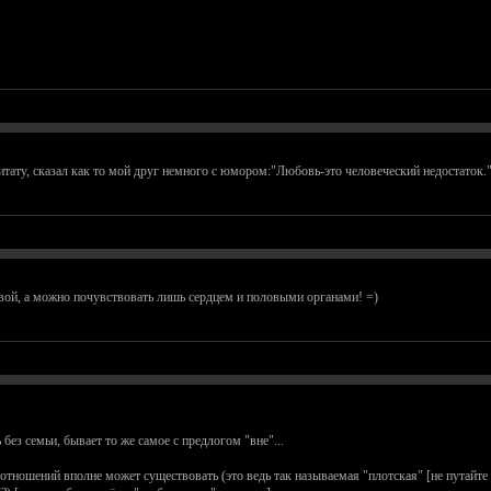
тату, сказал как то мой друг немного с юмором:"Любовь-это человеческий недостаток.
ловой, а можно почувствовать лишь сердцем и половыми органами! =)
без семьи, бывает то же самое с предлогом "вне"...
тношений вполне может существовать (это ведь так называемая "плотская" [не путайте с