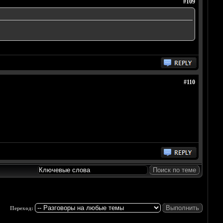
#109
#110
Переход: