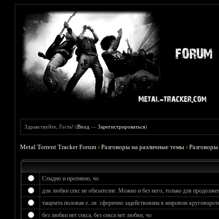
Здравствуйте, Гость! (
Вход
—
Зарегистрироваться
)
Metal Torrent Tracker Forum
›
Разговоры на различные темы
›
Разговоры
Стыдно и противно, чо
для любви секс не обязателне. Можно и без него, только для продолжен
тащемта половая е..ля сферично задействована в мировом круговороте
без любви нет секса, без секса нет любви, чо