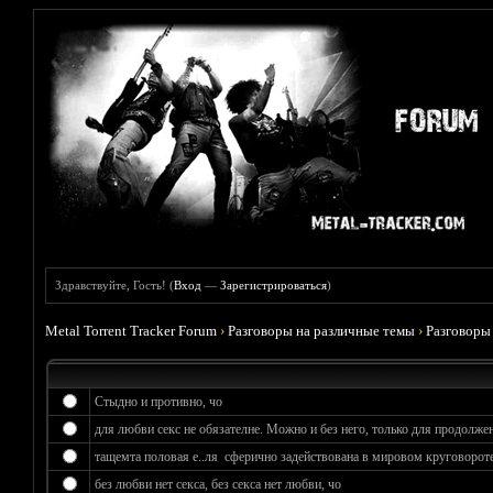
Здравствуйте, Гость! (
Вход
—
Зарегистрироваться
)
Metal Torrent Tracker Forum
›
Разговоры на различные темы
›
Разговоры
Стыдно и противно, чо
для любви секс не обязателне. Можно и без него, только для продолжен
тащемта половая е..ля сферично задействована в мировом круговороте
без любви нет секса, без секса нет любви, чо