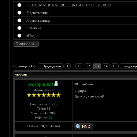
Я СЕКСМАШИНА! ЛЮБОВЬ НИЧТО! СЕКаС ВСЁ!
Я девственник
Я девственница
Я Пепяка
яПод
Голосов: 0 - Средняя оценка: 0
1
2
3
4
5
Страницы (15):
« Предыдущая
1
...
11
12
13
14
15
Следующа
любовь
zzashpaupat
RE: любовь
Administrator
ририри
Be true - stay brutal!
Сообщений: 1,275
Темы: 31
У нас с: Oct 2009
Рейтинг:
79
11-17-2010, 03:45 AM