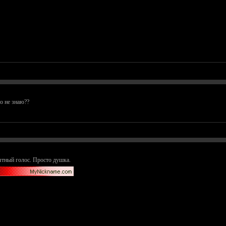
о не знаю??
иятный голос. Просто душка.