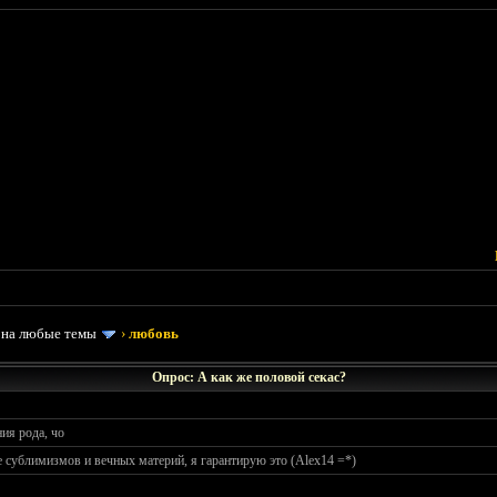
 на любые темы
›
любовь
Опрос: А как же половой секас?
ия рода, чо
 сублимизмов и вечных материй, я гарантирую это (Alex14 =*)