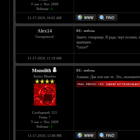
У нас с: Nov 2009
Рейтинг:
4
11-17-2010, 10:02 AM
Alex14
RE: любовь
Unregistered
Знаете, товарищи..Я рада, черт возьми,
принципе..
*ушло*
11-17-2010, 11:19 AM
Monolith
RE: любовь
Senior Member
Ааааааа. Дак вон оно че. Это, оказывает
Сообщений: 321
Темы: 7
У нас с: Nov 2009
Рейтинг:
4
11-17-2010, 12:06 PM