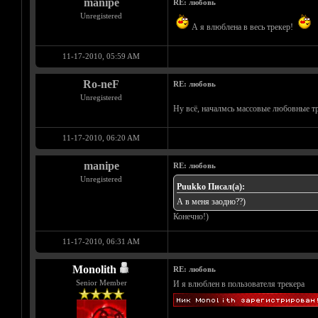
manipe
RE: любовь
Unregistered
А я влюблена в весь трекер!
11-17-2010, 05:59 AM
Ro-neF
RE: любовь
Unregistered
Ну всё, началмсь массовые любовные 
11-17-2010, 06:20 AM
manipe
RE: любовь
Unregistered
Puukko Писал(а):
А в меня заодно??)
Конечно!)
11-17-2010, 06:31 AM
Monolith
RE: любовь
Senior Member
И я влюблен в пользователя трекера