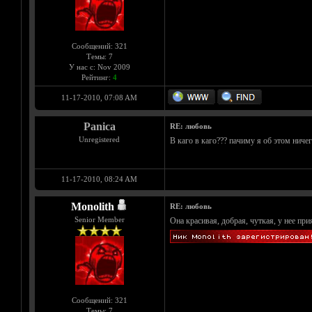
Сообщений: 321
Темы: 7
У нас с: Nov 2009
Рейтинг:
4
11-17-2010, 07:08 AM
Panica
RE: любовь
Unregistered
В каго в каго??? пачиму я об этом ничег
11-17-2010, 08:24 AM
Monolith
RE: любовь
Senior Member
Она красивая, добрая, чуткая, у нее пр
Сообщений: 321
Темы: 7