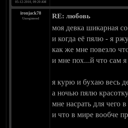
05-12-2010, 09:20 AM
ironjack78
RE: любовь
Unregistered
моя девка шикарная со
и когда её пялю - я рж
как же мне повезло чт
и мне пох...й что сам 
я курю и бухаю весь д
а ночью пялю красотк
мне насрать для чего в
и что в мире вообче п