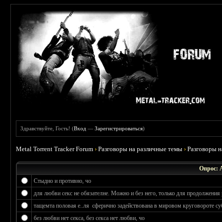
Здравствуйте, Гость! (
Вход
—
Зарегистрироваться
)
Metal Torrent Tracker Forum
›
Разговоры на различные темы
›
Разговоры 
Опрос: 
Стыдно и противно, чо
для любви секс не обязателне. Можно и без него, только для продолжения 
тащемта половая е..ля сферично задействована в мировом круговороте су
без любви нет секса, без секса нет любви, чо