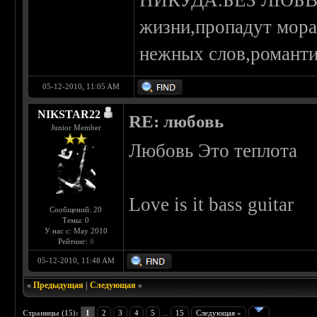
НИКУДА.БЕЗ ЛЮБВИ
жизни,пропадут мора
нежных слов,романтик
05-12-2010, 11:05 AM
NIKSTAR22
RE: любовь
Junior Member
Любовь Это теплота
Love is it bass guitar
Сообщений: 20
Темы: 0
У нас с: May 2010
Рейтинг:
0
05-12-2010, 11:48 AM
«
Предыдущая
|
Следующая
»
Страницы (15):
1
2
3
4
5
...
15
Следующая »