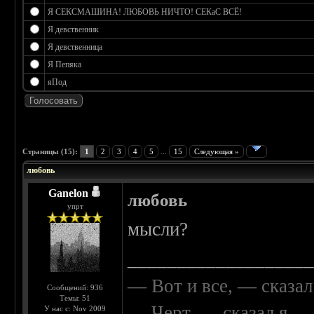
Я СЕКСМАШИНА! ЛЮБОВЬ НИЧТО! СЕКаС ВСЁ!
Я девственник
Я девственница
Я Пепяка
яПод
 0
Страницы (15):
1
2
3
4
5
...
15
Следующая »
любовь
Ganelon
любовь
упрт
мысли?
__________________
— Вот и все, — сказал
Сообщений: 936
Темы: 51
— Черт, — сказал я, 
У нас с: Nov 2009