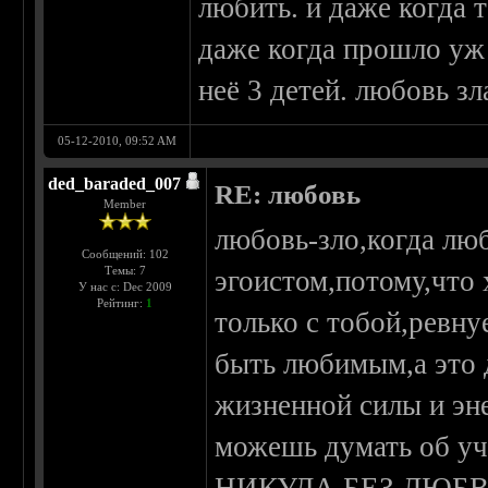
любить. и даже когда 
даже когда прошло уж 
неё 3 детей. любовь зл
05-12-2010, 09:52 AM
ded_baraded_007
RE: любовь
Member
любовь-зло,когда лю
Сообщений: 102
Темы: 7
эгоистом,потому,что
У нас с: Dec 2009
Рейтинг:
1
только с тобой,ревн
быть любимым,а это 
жизненной силы и эн
можешь думать об у