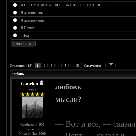
Я СЕКСМАШИНА! ЛЮБОВЬ НИЧТО! СЕКаС ВСЁ!
Я девственник
Я девственница
Я Пепяка
яПод
 0
Страницы (15):
1
2
3
4
5
...
15
Следующая »
любовь
Ganelon
любовь
упрт
мысли?
__________________
— Вот и все, — сказал
Сообщений: 936
Темы: 51
— Черт, — сказал я, 
У нас с: Nov 2009