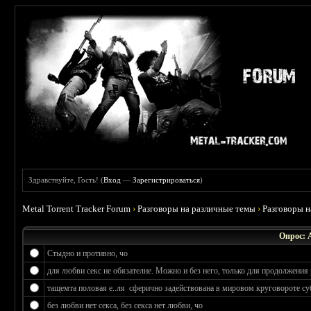
Здравствуйте, Гость! (
Вход
—
Зарегистрироваться
)
Metal Torrent Tracker Forum
›
Разговоры на различные темы
›
Разговоры 
Опрос: 
Стыдно и противно, чо
для любви секс не обязателне. Можно и без него, только для продолжения 
тащемта половая е..ля сферично задействована в мировом круговороте су
без любви нет секса, без секса нет любви, чо