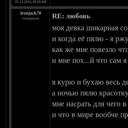
05-12-2010, 09:20 AM
ironjack78
RE: любовь
Unregistered
моя девка шикарная со
и когда её пялю - я рж
как же мне повезло чт
и мне пох...й что сам 
я курю и бухаю весь д
а ночью пялю красотк
мне насрать для чего в
и что в мире вообче п