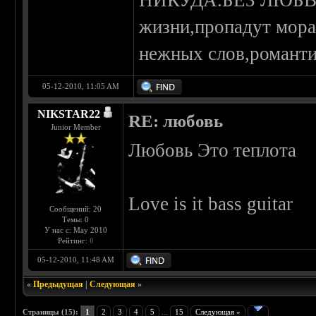
НИКУДА.БЕЗ ЛЮБВИ
жизни,пропадут мора
нежных слов,романтик
05-12-2010, 11:05 AM
NIKSTAR22
RE: любовь
Junior Member
Любовь Это теплота
Love is it bass guitar
Сообщений: 20
Темы: 0
У нас с: May 2010
Рейтинг:
0
05-12-2010, 11:48 AM
«
Предыдущая
|
Следующая
»
Страницы (15):
1
2
3
4
5
...
15
Следующая »