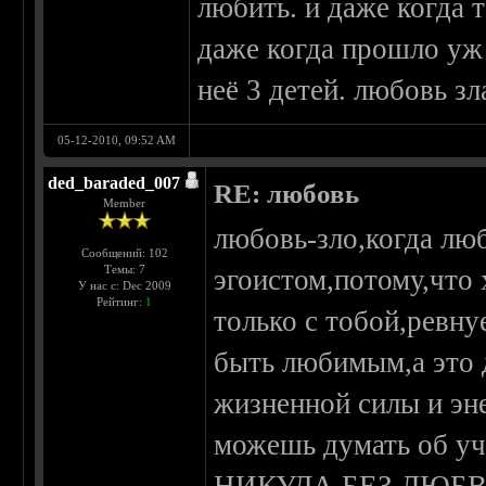
любить. и даже когда 
даже когда прошло уж 
неё 3 детей. любовь зл
05-12-2010, 09:52 AM
ded_baraded_007
RE: любовь
Member
любовь-зло,когда лю
Сообщений: 102
Темы: 7
эгоистом,потому,что
У нас с: Dec 2009
Рейтинг:
1
только с тобой,ревн
быть любимым,а это 
жизненной силы и эн
можешь думать об у