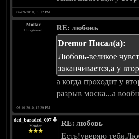
06-09-2010, 05:12 PM
Molfar
RE: любовь
Unregistered
Dremor Писал(а):
Любовь-великое чувств
заканчивается,а у втор
а когда проходит у вто
разрыв моска...а вооб
06-10-2010, 12:29 PM
ded_baraded_007
RE: любовь
Member
Есть!уверяю тебя.Лю