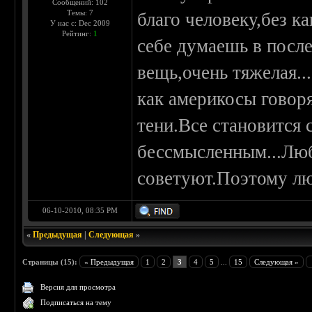
Сообщений: 102
Темы: 7
благо человеку,без 
У нас с: Dec 2009
Рейтинг:
1
себе думаешь в посл
вещь,очень тяжелая..
как америкосы говоря
тени.Все становится
бессмысленным...Лю
советуют.Поэтому лю
06-10-2010, 08:35 PM
«
Предыдущая
|
Следующая
»
Страницы (15):
« Предыдущая
1
2
3
4
5
...
15
Следующая »
Версия для просмотра
Подписаться на тему