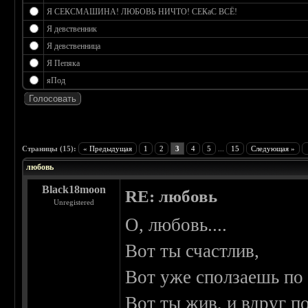
Я СЕКСМАШИНА! ЛЮБОВЬ НИЧТО! СЕКаС ВСЁ!
Я девственник
Я девственница
Я Пепяка
яПод
 0
Страницы (15):
« Предыдущая
1
2
3
4
5
...
15
Следующая »
любовь
Black18moon
RE: любовь
Unregistered
О, любовь....
Вот ты счастлив,
Вот уже сползаешь по 
Вот ты жив, и вдруг по