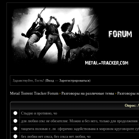
Здравствуйте, Гость! (
Вход
—
Зарегистрироваться
)
Metal Torrent Tracker Forum
›
Разговоры на различные темы
›
Разговоры 
Опрос: 
Стыдно и противно, чо
для любви секс не обязателне. Можно и без него, только для продолжения 
тащемта половая е..ля сферично задействована в мировом круговороте су
без любви нет секса, без секса нет любви, чо