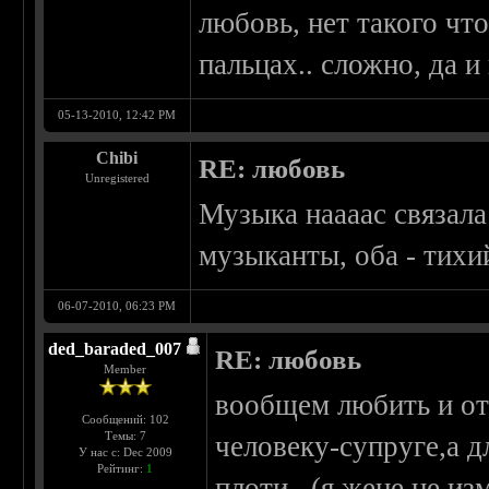
любовь, нет такого что
пальцах.. сложно, да и
05-13-2010, 12:42 PM
Chibi
RE: любовь
Unregistered
Музыка наааас связал
музыканты, оба - тихи
06-07-2010, 06:23 PM
ded_baraded_007
RE: любовь
Member
вообщем любить и от
Сообщений: 102
Темы: 7
человеку-супруге,а д
У нас с: Dec 2009
Рейтинг:
1
плоти...(я жене не из