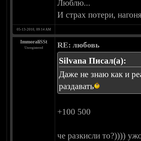
Люблю...
И страх потери, нагоня
05-13-2010, 09:14 AM
ImmoraliSSt
RE: любовь
Unregistered
Silvana Писал(а):
Даже не знаю как и ре
раздавать
+100 500
че разкисли то?)))) уж