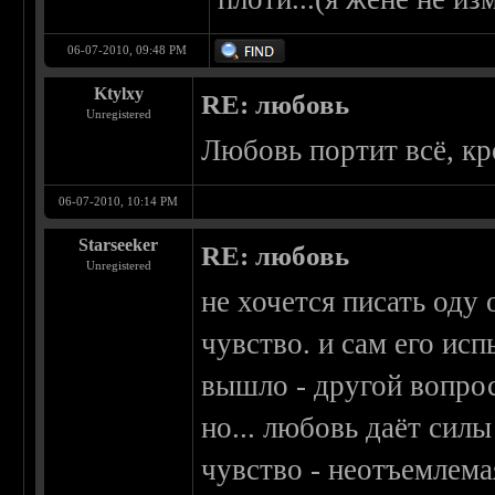
06-07-2010, 09:48 PM
Ktylxy
RE: любовь
Unregistered
Любовь портит всё, кр
06-07-2010, 10:14 PM
Starseeker
RE: любовь
Unregistered
не хочется писать оду
чувство. и сам его исп
вышло - другой вопрос
но... любовь даёт силы
чувство - неотъемлема