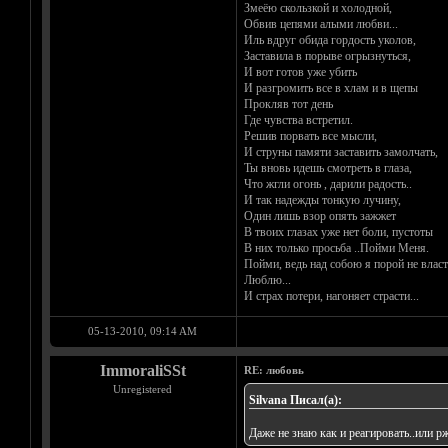
Змеёю скользкой и холодной,
Обвив цепями алыми любви...
Иль вдруг обида гордость уколов,
Заставила в порыве огрызнуться,
И вот готов уже убить
И разгромить все в хлам и в щепы
Прокляв тот день
Где чувства встретил.
Решив порвать все мысли,
И струны памяти заставить замолчать,
Ты вновь идешь смотреть в глаза,
Что жгли огонь , дарили радость..
И так надежды тонкую лучину,
Один лишь взор опять зажжет
В твоих глазах уже нет боли, пустоты
В них только просьба ..Пойми Меня.
Пойми, ведь над собою я порой не власт
Люблю...
И страх потери, нагоняет страсти...
05-13-2010, 09:14 AM
ImmoraliSSt
RE: любовь
Unregistered
Silvana Писал(а):
Даже не знаю как и реагировать..или рж