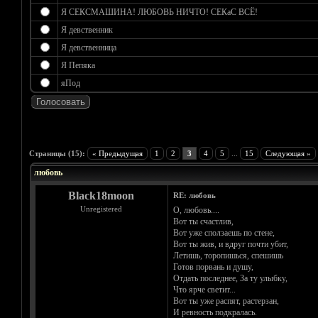
Я СЕКСМАШИНА! ЛЮБОВЬ НИЧТО! СЕКаС ВСЁ!
Я девственник
Я девственница
Я Пепяка
яПод
Голосов: 0 - Средняя оценка: 0
1
2
3
4
5
Страницы (15):
« Предыдущая
1
2
3
4
5
...
15
Следующая »
любовь
Black18moon
RE: любовь
Unregistered
О, любовь....
Вот ты счастлив,
Вот уже сползаешь по стене,
Вот ты жив, и вдруг почти убит,
Летишь, торопишься, спешишь
Готов порвань и душу,
Отдать последнее, За ту улыбку,
Что ярче светит...
Вот ты уже распят, растерзан,
И ревность подкралась.