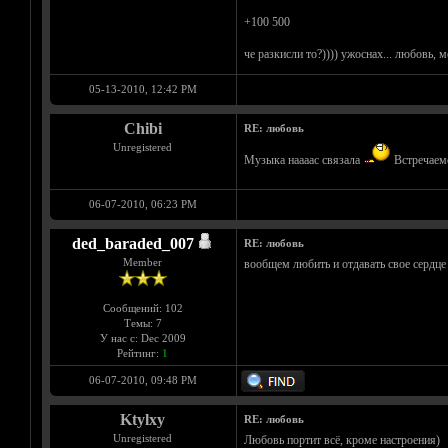
+100 500
че разкисли то?)))) ужоснах... любовь, 
05-13-2010, 12:42 PM
Chibi
RE: любовь
Unregistered
Музыка наааас связала
Встречаемс
06-07-2010, 06:23 PM
ded_baraded_007
RE: любовь
Member
вообщем любить и отдавать свое сердце 
Сообщений: 102
Темы: 7
У нас с: Dec 2009
Рейтинг:
1
06-07-2010, 09:48 PM
Ktylxy
RE: любовь
Unregistered
Любовь портит всё, кроме настроения)