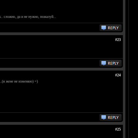
.. сложно, да и не нужно, пожалуй...
#23
#24
.(я жене не изменяю) =)
#25