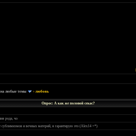
 на любые темы
›
любовь
Опрос: А как же половой секас?
ия рода, чо
 сублимизмов и вечных материй, я гарантирую это (Alex14 =*)