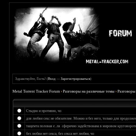
Здравствуйте, Гость! (
Вход
—
Зарегистрироваться
)
Metal Torrent Tracker Forum
›
Разговоры на различные темы
›
Разговоры
Стыдно и противно, чо
для любви секс не обязателне. Можно и без него, только для продолжен
тащемта половая е..ля сферично задействована в мировом круговороте
без любви нет секса, без секса нет любви, чо