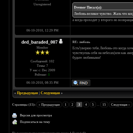
Unregistered
Dremor Писал(а):
Любовь-великое чувство. Жаль что когда
а когда проходит у второго но возвращае
06-10-2010, 12:29 PM
ded_baraded_007
RE: любовь
Member
Есть!уверяю тебя.Любовь-это когда хоч
чувствуешь себя на небесах(или как ам
будьте любимыми!
Сообщений: 102
Темы: 7
У нас с: Dec 2009
Рейтинг:
1
06-10-2010, 08:35 PM
«
Предыдущая
|
Следующая
»
Страницы (15):
« Предыдущая
1
2
3
4
5
...
15
Следующая »
Версия для просмотра
Подписаться на тему