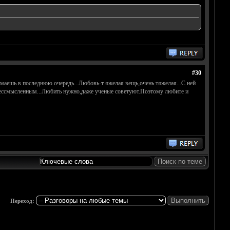
#30
маешь в последнюю очередь...Любовь-т яжелая вещь,очень тяжелая...С ней
и бессмысленным...Любить нужно,даже ученые советуют.Поэтому любите и
Переход: