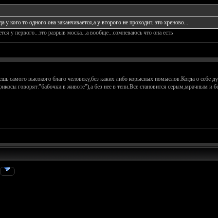
 у кого то одного она заканчивается,а у второго не проходит. это хреново...
тся у первого...это разрыв моска...а вообще...сомневаюсь что она есть
ешь самого высокого благо человеку,без каких либо корысных помыслов.Когда о себе ду
ерикосы говорят:"бабочки в животе"),а без нее в тени.Все становится серым,мрачным 