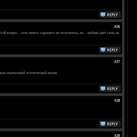
#26
угой вопрос... хоть ничего хорошего не получилось, но... любовь даёт силы на
#27
т быть нормальной человеческой жизни.
#28
#29