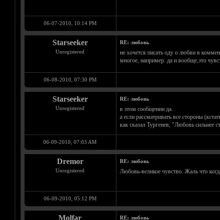
06-07-2010, 10:14 PM
Starseeker
RE: любовь
Unregistered
не хочется писать оду о любви в коммент
многое, например. да и вообще,это чувс
06-08-2010, 07:30 PM
Starseeker
RE: любовь
Unregistered
в этом сообщении да.
а если рассматривать все стороны (кстат
как сказал Тургенев, "Любовь сильнее с
06-09-2010, 07:03 AM
Dremor
RE: любовь
Unregistered
Любовь-великое чувство. Жаль что когда 
06-09-2010, 05:12 PM
Molfar
RE: любовь