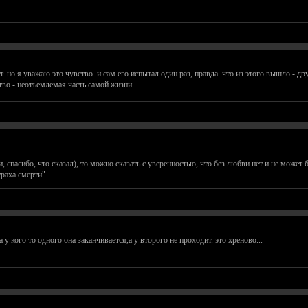
. но я уважаю это чувство. и сам его испытал один раз, правда. что из этого вышло - др
тво - неотъемлемая часть самой жизни.
и, спасибо, что сказал), то можно сказать с уверенностью, что без любви нет и не може
траха смерти".
у кого то одного она заканчивается,а у второго не проходит. это хреново...