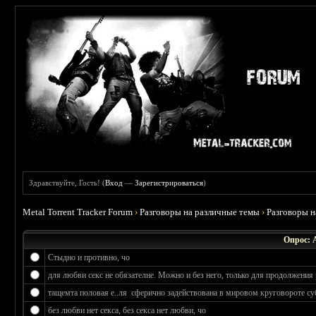
Здравствуйте, Гость! (
Вход
—
Зарегистрироваться
)
Metal Torrent Tracker Forum
›
Разговоры на различные темы
›
Разговоры 
Опрос: 
Стыдно и противно, чо
для любви секс не обязателне. Можно и без него, только для продолжения 
тащемта половая е..ля сферично задействована в мировом круговороте су
без любви нет секса, без секса нет любви, чо