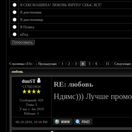
Я СЕКСМАШИНА! ЛЮБОВЬ НИЧТО! СЕКаС ВСЁ!
Я девственник
Я девственница
Я Пепяка
яПод
 0
Страницы (15):
« Предыдущая
1
2
3
4
5
6
...
15
Следующая 
любовь
duuST
RE: любовь
С17H21NO4
Ндямс))) Лучше промо
Сообщений: 420
Темы: 5
У нас с: Jan 2010
Рейтинг:
6
06-10-2010, 10:16 PM