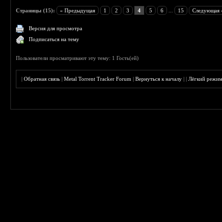
Страницы (15):
« Предыдущая
1
2
3
4
5
6
...
15
Следующая 
Версия для просмотра
Подписаться на тему
Пользователи просматривают эту тему: 1 Гость(ей)
|
Обратная связь
|
Metal Torrent Tracker Forum
|
Вернуться к началу
|
|
Лёгкий режи