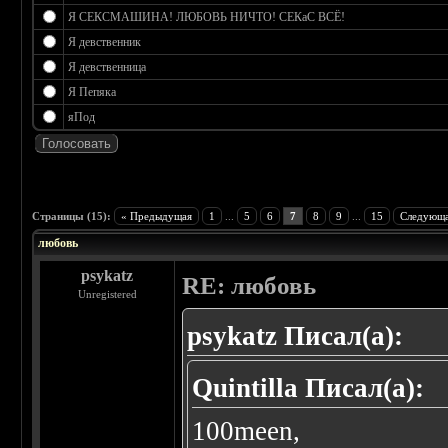
Я СЕКСМАШИНА! ЛЮБОВЬ НИЧТО! СЕКаС ВСЁ!
Я девственник
Я девственница
Я Пепяка
яПод
 0
Страницы (15):
« Предыдущая
1
...
5
6
7
8
9
...
15
Следующа
любовь
psykatz
RE: любовь
Unregistered
psykatz Писал(а):
Quintilla Писал(а):
100meen,