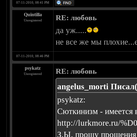
07-11-2010, 08:41 PM
Quintilla
RE: любовь
Unregistered
да уж.....
не все же мы плохие..
07-11-2010, 08:46 PM
psykatz
RE: любовь
Unregistered
angelus_morti Писал(
psykatz:
Сюткинизм - имеется 
http://lurkmore.r
З.Ы. прошу прощения