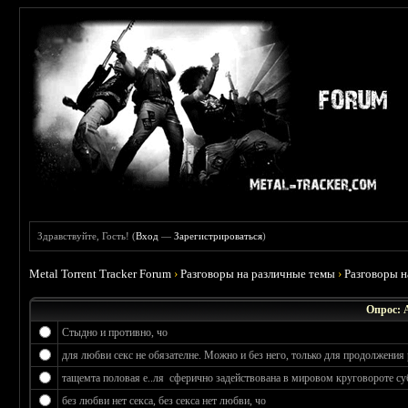
Здравствуйте, Гость! (
Вход
—
Зарегистрироваться
)
Metal Torrent Tracker Forum
›
Разговоры на различные темы
›
Разговоры 
Опрос: 
Стыдно и противно, чо
для любви секс не обязателне. Можно и без него, только для продолжения 
тащемта половая е..ля сферично задействована в мировом круговороте су
без любви нет секса, без секса нет любви, чо