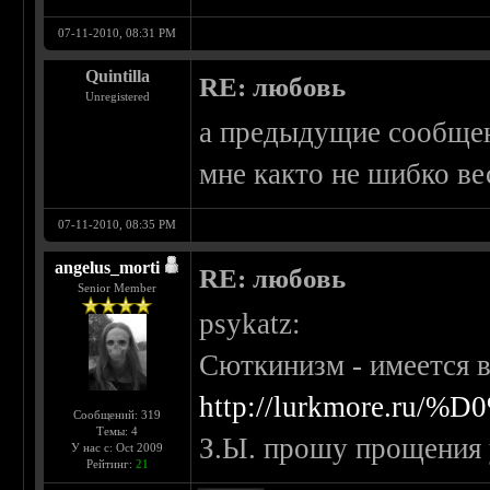
07-11-2010, 08:31 PM
Quintilla
RE: любовь
Unregistered
а предыдущие сообще
мне както не шибко ве
07-11-2010, 08:35 PM
angelus_morti
RE: любовь
Senior Member
psykatz:
Сюткинизм - имеется 
http://lurkmore.r
Сообщений: 319
Темы: 4
З.Ы. прошу прощения
У нас с: Oct 2009
Рейтинг:
21