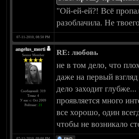
"Ой-ей-ей?! Всё пропа
разоблачила. Не твоег
07-11-2010, 08:50 PM
angelus_morti
RE: любовь
Senior Member
не в том дело, что пл
даже на первый взгляд
дело заходит глубже...
Сообщений: 319
Темы: 4
проявляется много инт
У нас с: Oct 2009
Рейтинг:
21
все хорошо, один всег
чтобы не возникало ст
07-11-2010, 09:00 PM