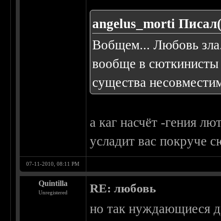
angelus_morti Писал(
Вобщем... Любовь зла.
вообще в сюткинисты 
существа несовмести
а каг насчёт -гения л
усладит вас покруче 
07-11-2010, 08:11 PM
Quintilla
RE: любовь
Unregistered
но так нуждающиеся др