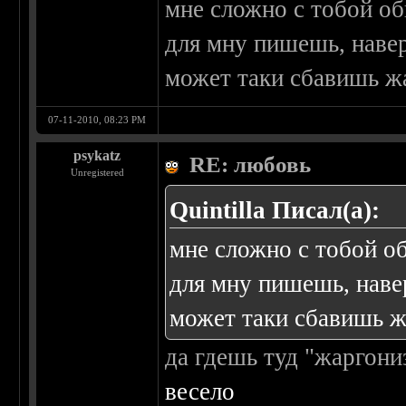
мне сложно с тобой об
для мну пишешь, навер
может таки сбавишь ж
07-11-2010, 08:23 PM
psykatz
RE: любовь
Unregistered
Quintilla Писал(а):
мне сложно с тобой о
для мну пишешь, навер
может таки сбавишь ж
да гдешь туд "жаргони
весело