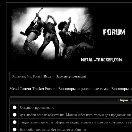
Здравствуйте, Гость! (
Вход
—
Зарегистрироваться
)
Metal Torrent Tracker Forum
›
Разговоры на различные темы
›
Разговоры 
Опрос: 
Стыдно и противно, чо
для любви секс не обязателне. Можно и без него, только для продолжения 
тащемта половая е..ля сферично задействована в мировом круговороте су
без любви нет секса, без секса нет любви, чо