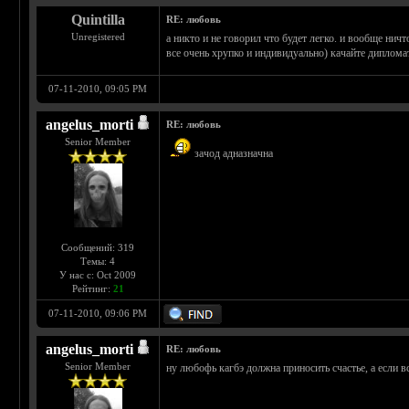
Quintilla
RE: любовь
Unregistered
а никто и не говорил что будет легко. и вообще ничт
все очень хрупко и индивидуально) качайте диплома
07-11-2010, 09:05 PM
angelus_morti
RE: любовь
Senior Member
зачод адназначна
Сообщений: 319
Темы: 4
У нас с: Oct 2009
Рейтинг:
21
07-11-2010, 09:06 PM
angelus_morti
RE: любовь
Senior Member
ну любофь кагбэ должна приносить счастье, а если в