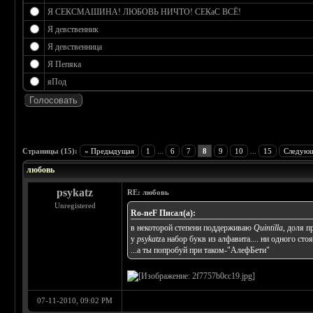
Я СЕКСМАШИНА! ЛЮБОВЬ НИЧТО! СЕКаС ВСЁ!
Я девственник
Я девственница
Я Пепяка
яПод
 0
Страницы (15):
« Предыдущая
1
...
6
7
8
9
10
...
15
Следующ
любовь
psykatz
RE: любовь
Unregistered
Ro-neF Писал(а):
в некоторой степени поддерживаю
Quintilla
, доля п
у
psykatz
а набор букв из алфавита.... ни одного стоя
...а ты попробуй при таком-"АлефБети"
07-11-2010, 09:02 PM