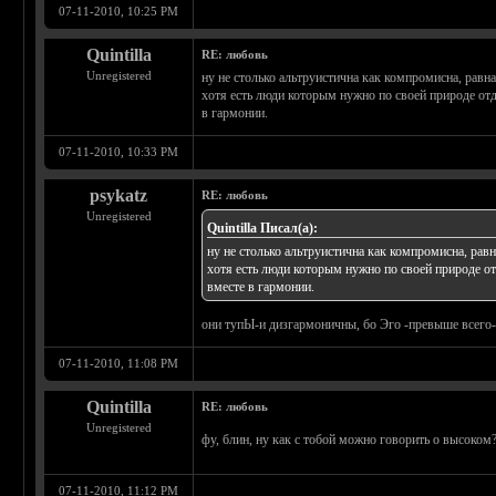
07-11-2010, 10:25 PM
Quintilla
RE: любовь
Unregistered
ну не столько альтруистична как компромисна, равн
хотя есть люди которым нужно по своей природе отда
в гармонии.
07-11-2010, 10:33 PM
psykatz
RE: любовь
Unregistered
Quintilla Писал(а):
ну не столько альтруистична как компромисна, рав
хотя есть люди которым нужно по своей природе отд
вместе в гармонии.
они тупЫ-и дизгармоничны, бо Эго -превыше всего
07-11-2010, 11:08 PM
Quintilla
RE: любовь
Unregistered
фу, блин, ну как с тобой можно говорить о высоком?
07-11-2010, 11:12 PM