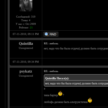
Сообщений: 319
Темы: 4
У нас с: Oct 2009
Рейтинг:
21
07-11-2010, 09:11 PM
Quintilla
RE: любовь
Unregistered
нет, надо что бы была отдача) должно быть сотрудни
07-11-2010, 09:34 PM
psykatz
RE: любовь
Unregistered
Quintilla Писал(а):
нет, надо что бы была отдача) должно быть сотрудн
а
типа бартер
?
любофь далжна быть альтруистична