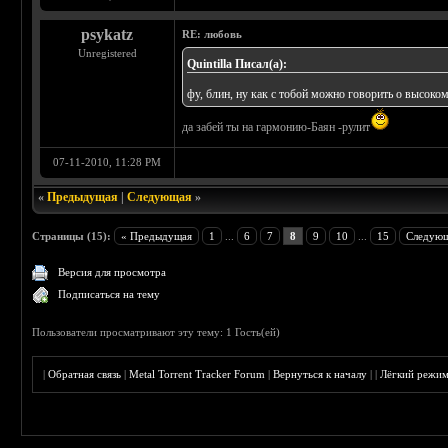
psykatz
RE: любовь
Unregistered
Quintilla Писал(а):
фу, блин, ну как с тобой можно говорить о высоком
да забей ты на гармонию-Баян -рулит
07-11-2010, 11:28 PM
«
Предыдущая
|
Следующая
»
Страницы (15):
« Предыдущая
1
...
6
7
8
9
10
...
15
Следующ
Версия для просмотра
Подписаться на тему
Пользователи просматривают эту тему: 1 Гость(ей)
|
Обратная связь
|
Metal Torrent Tracker Forum
|
Вернуться к началу
|
|
Лёгкий режи