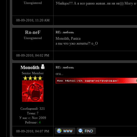
Unregistered
Убийцоо!!! А я все равно живая..ня ня ня))) Могу и 
08-09-2010, 11:20 AM
Ro-neF
RE: любовь
Unregistered
Monolith, Panica
а вы что ужо женаты?! о_О
08-09-2010, 04:02 PM
Monolith
RE: любовь
Senior Member
ога...
Сообщений: 321
Темы: 7
У нас с: Nov 2009
Рейтинг:
4
08-09-2010, 04:07 PM