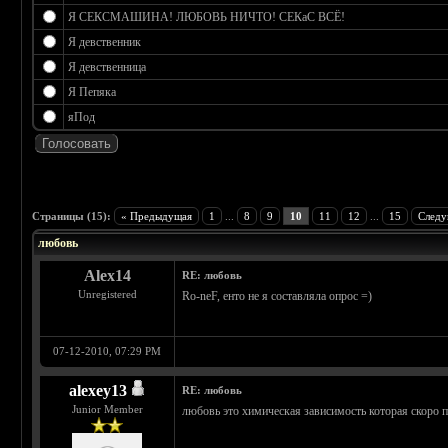
Я СЕКСМАШИНА! ЛЮБОВЬ НИЧТО! СЕКаС ВСЁ!
Я девственник
Я девственница
Я Пепяка
яПод
 0
Страницы (15):
« Предыдущая
1
...
8
9
10
11
12
...
15
Следу
любовь
Alex14
RE: любовь
Unregistered
Ro-neF, енто не я составляла опрос =)
07-12-2010, 07:29 PM
alexey13
RE: любовь
Junior Member
любовь это химическая зависимость которая скоро 