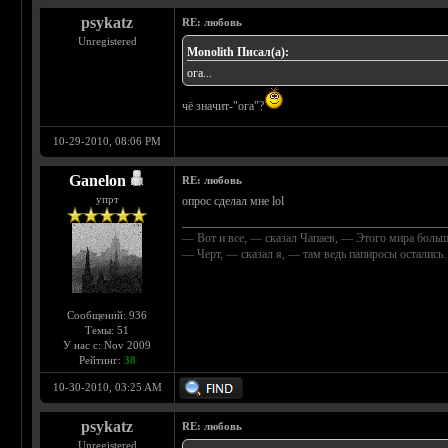
psykatz
RE: любовь
Unregistered
Monolith Писал(а):
ога...
чё значит-"ога"?
10-29-2010, 08:06 PM
Ganelon
RE: любовь
упрт
опрос сделал мне lol
____________________________________________
— Вот и все, — сказал Чапаев, — Этого мира больш
— Черт, — сказал я, — там ведь папиросы осталис
Сообщений: 936
Темы: 51
У нас с: Nov 2009
Рейтинг:
38
10-30-2010, 03:25 AM
psykatz
RE: любовь
Unregistered