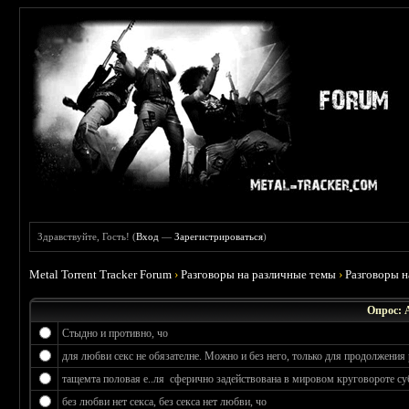
Здравствуйте, Гость! (
Вход
—
Зарегистрироваться
)
Metal Torrent Tracker Forum
›
Разговоры на различные темы
›
Разговоры 
Опрос: 
Стыдно и противно, чо
для любви секс не обязателне. Можно и без него, только для продолжения 
тащемта половая е..ля сферично задействована в мировом круговороте су
без любви нет секса, без секса нет любви, чо