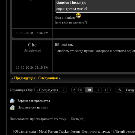
Ganelon Писал(а):
опрос сделал мне lol
Лол в Panic
a
е
(ачё тэги не канают?)
10-30-2010, 07:46 PM
Che
RE: любовь
Unregistered
" любовь это когда щенок, которого я оставила одног
10-30-2010, 08:10 PM
«
Предыдущая
|
Следующая
»
Страницы (15):
« Предыдущая
1
...
8
9
10
11
12
...
15
Следу
Версия для просмотра
Подписаться на тему
Пользователи просматривают эту тему: 1 Гость(ей)
|
Обратная связь
|
Metal Torrent Tracker Forum
|
Вернуться к началу
|
|
Лёгкий режи