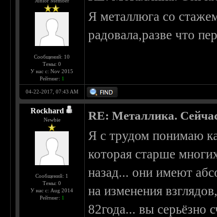
Junior Member
Я металлюга со стажем
радовала,разве что пер
Сообщений: 10
Темы: 0
У нас с: Nov 2015
Рейтинг:
1
04-22-2017, 07:43 AM
Rockhard
RE: Металлика. Сейчас
Newbie
Я с трудом понимаю к
которая старше многих
назад... они имеют аб
Сообщений: 1
Темы: 0
на изменения взглядов
У нас с: Aug 2014
Рейтинг:
1
82года... вы серьёзно 