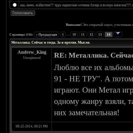
ааа, амно, мэйнстим!!! трру нарвегиан сотаник блэцк и волеро кипелов!!!! э
Внимание!
Это открытый опрос, участникам п
 4.25
Страницы (14):
« Предыдущая
1
...
10
11
12
13
14
Металлика. Сейчас и тогда. За и против. Мысли.
Andrew_King
RE: Металлика. Сейчас
Unregistered
Люблю все их альбомы.
91 - НЕ ТРУ". А потом
играют. Они Метал игр
одному жанру взяли, т
них замечательная!
08-22-2014, 08:21 PM