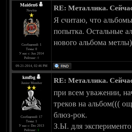
Maiden6
RE: Металлика. Сейчас
Newbie
Я считаю, что альбомы 
попытка. Остальные а
нового альбома метлы
Сообщений: 1
Темы: 0
У нас с: Jun 2014
Рейтинг:
0
09-21-2014, 02:46 PM
kmfbg
RE: Металлика. Сейчас
Junior Member
при всем уважении, на
треков на альбом((( 
блюз-рок.
Сообщений: 17
Темы: 1
З.Ы. для эксперименто
У нас с: Dec 2013
Рейтинг:
1