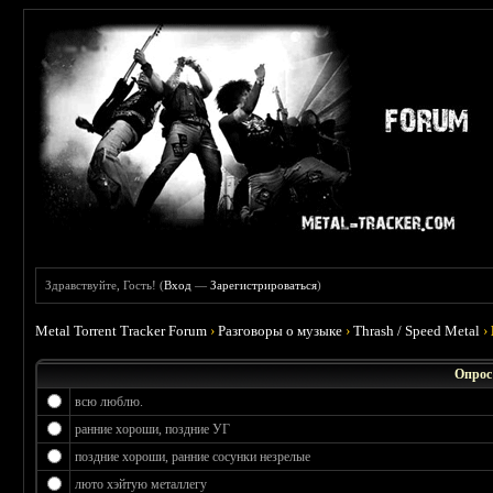
Здравствуйте, Гость! (
Вход
—
Зарегистрироваться
)
Metal Torrent Tracker Forum
›
Разговоры о музыке
›
Thrash / Speed Metal
›
Опрос
всю люблю.
ранние хороши, поздние УГ
поздние хороши, ранние сосунки незрелые
люто хэйтую металлегу