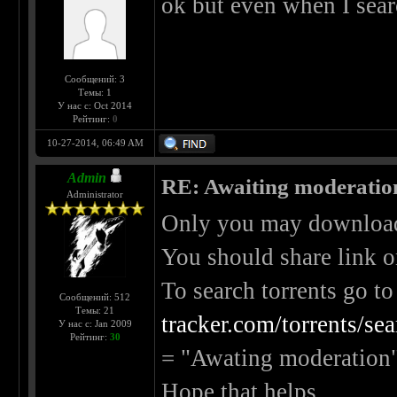
ok but even when I search
Сообщений: 3
Темы: 1
У нас с: Oct 2014
Рейтинг:
0
10-27-2014, 06:49 AM
Admin
RE: Awaiting moderatio
Administrator
Only you may download t
You should share link o
To search torrents go to
Сообщений: 512
Темы: 21
tracker.com/torrents/se
У нас с: Jan 2009
Рейтинг:
30
= "Awating moderation"
Hope that helps.