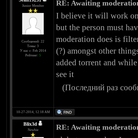
RE: Awaiting moderatio
Junior Member
I believe it will work 
but the person must have
moderation does is filte
Сообщений: 22
Темы: 3
(?) amongst other thing
У нас с: Feb 2014
Рейтинг:
5
added torrent and while 
see it
(Последний раз сооб
10-27-2014, 12:18 AM
Blix3d
RE: Awaiting moderatio
Newbie