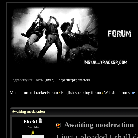
Здравствуйте, Гость! (
Вход
—
Зарегистрироваться
)
Metal Torrent Tracker Forum
›
English-speaking forum
›
Website forums
 0
Awaiting moderation
Blix3d
Awaiting moderation
Newbie
I just uploaded I shall