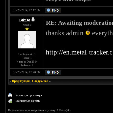
10-28-2014, 02:17 PM
Blix3d
RE: Awaiting moderatio
Newbie
thanks admin
everythi
http://en.metal-tracker
Сообщений: 3
Темы: 1
У нас с: Oct 2014
Рейтинг:
0
10-29-2014, 07:20 PM
«
Предыдущая
|
Следующая
»
Версия для просмотра
Подписаться на тему
Пользователи просматривают эту тему: 1 Гость(ей)