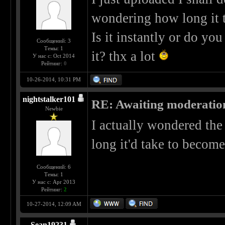
wondering how long it ta
Is it instantly or do yo
Сообщений: 3
Темы: 1
it? thx a lot
У нас с: Oct 2014
Рейтинг:
0
10-26-2014, 10:31 PM
nightstalker101
RE: Awaiting moderatio
Newbie
I actually wondered th
long it'd take to become
Сообщений: 6
Темы: 1
У нас с: Apr 2013
Рейтинг:
2
10-27-2014, 12:09 AM
Sean19231