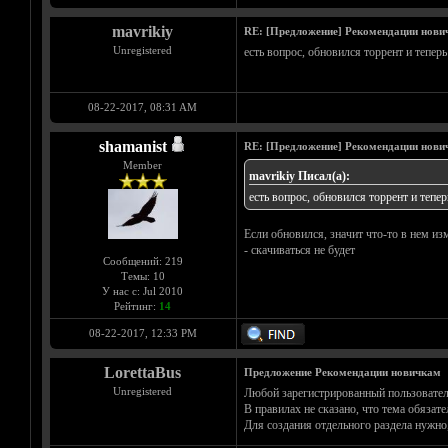
mavrikiy
RE: [Предложение] Рекомендации нови
Unregistered
есть вопрос, обновился торрент и теперь
08-22-2017, 08:31 AM
shamanist
RE: [Предложение] Рекомендации нови
Member
mavrikiy Писал(а):
есть вопрос, обновился торрент и теперь
Если обновился, значит что-то в нем изм
- скачиваться не будет
Сообщений: 219
Темы: 10
У нас с: Jul 2010
Рейтинг:
14
08-22-2017, 12:33 PM
LorettaBus
Предложение Рекомендации новичкам
Unregistered
Любой зарегистрированный пользовател
В правилах не сказано, что тема обязате
Для создания отдельного раздела нужно