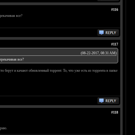
#116
ерекачивая все?
#117
(08-22-2017, 08:31 AM)
перекачивая все?
то берут и качают обновленный торрент. То, что уже есть из торрента в папке
#118
орию.