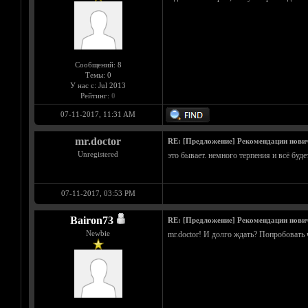
Сообщений: 8
Темы: 0
У нас с: Jul 2013
Рейтинг:
0
07-11-2017, 11:31 AM
mr.doctor
RE: [Предложение] Рекомендации нови
Unregistered
это бывает. немного терпения и всё будет
07-11-2017, 03:53 PM
Bairon73
RE: [Предложение] Рекомендации нови
Newbie
mr.doctor! И долго ждать? Попробовать 