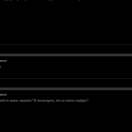
чкам
.
чкам
чей-то новое закатать? И посмотреть, что из ентого выйдет?