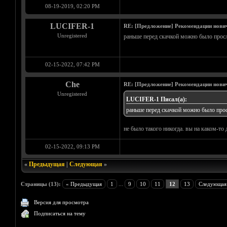
08-19-2019, 02:20 PM
LUCIFER-1
RE: [Предложение] Рекомендации нови
Unregistered
раньше перед скачкой можно было просл
02-15-2022, 07:42 PM
Che
RE: [Предложение] Рекомендации нови
Unregistered
LUCIFER-1 Писал(а):
раньше перед скачкой можно было прос
не было такого никогда. вы на каком-то 
02-15-2022, 09:13 PM
«
Предыдущая
|
Следующая
»
Страницы (13):
« Предыдущая
1
...
9
10
11
12
13
Следующая
Версия для просмотра
Подписаться на тему