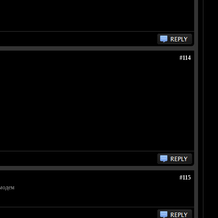
#114
#115
 модем