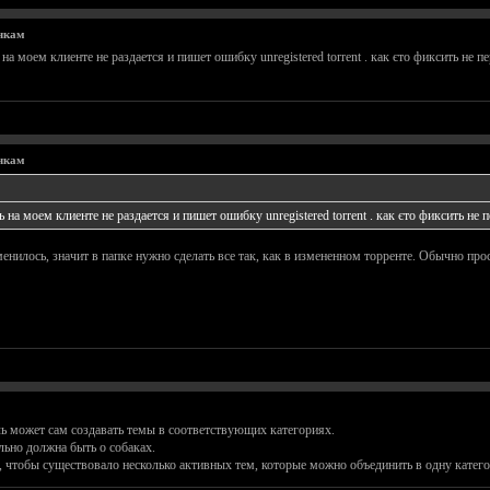
чкам
 на моем клиенте не раздается и пишет ошибку unregistered torrent . как єто фиксить не п
чкам
 на моем клиенте не раздается и пишет ошибку unregistered torrent . как єто фиксить не 
енилось, значит в папке нужно сделать все так, как в измененном торренте. Обычно прос
ь может сам создавать темы в соответствующих категориях.
льно должна быть о собаках.
, чтобы существовало несколько активных тем, которые можно объединить в одну катег