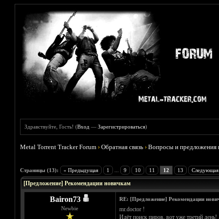
Здравствуйте, Гость! (
Вход
—
Зарегистрироваться
)
Metal Torrent Tracker Forum
›
Обратная связь
›
Вопросы и предложения 
Голосов: 4 - Средняя оценка: 2.5
1
2
3
4
5
Страницы (13):
« Предыдущая
1
...
9
10
11
12
13
Следующая
[Предложение] Рекомендации новичкам
Bairon73
RE: [Предложение] Рекомендации нови
Newbie
mr.doctor !
Идёт поиск пиров, вот уже третий день! 