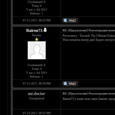
Сообщений: 8
Темы: 0
У нас с: Jul 2013
Рейтинг:
0
07-11-2017, 08:33 PM
Bairon73
RE: [Предложение] Рекомендации нови
Newbie
Persecutory - Towards The Ultimate Extinc
Моя попытка номер два! Будем смотреть
Сообщений: 8
Темы: 0
У нас с: Jul 2013
Рейтинг:
0
07-11-2017, 08:38 PM
mr.doctor
RE: [Предложение] Рекомендации нови
Unregistered
Bairon73 у меня тоже такое бывает. вро
07-13-2017, 09:25 PM