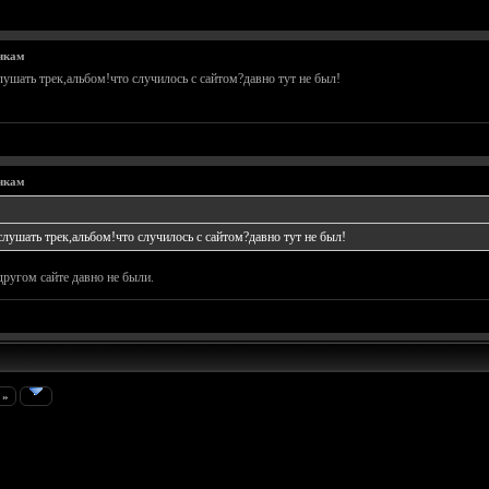
чкам
ушать трек,альбом!что случилось с сайтом?давно тут не был!
чкам
лушать трек,альбом!что случилось с сайтом?давно тут не был!
другом сайте давно не были.
 »