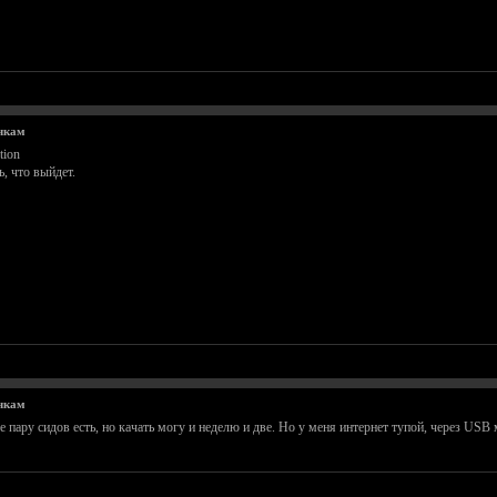
чкам
tion
, что выйдет.
чкам
де пару сидов есть, но качать могу и неделю и две. Но у меня интернет тупой, через USB