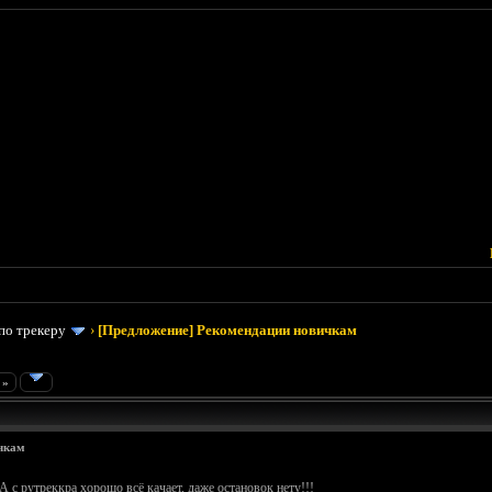
по трекеру
›
[Предложение] Рекомендации новичкам
 »
чкам
А с рутреккра хорошо всё качает, даже остановок нету!!!