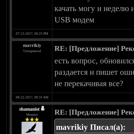
качать могу и неделю и
USB модем
07-13-2017, 09:25 PM
mavrikiy
RE: [Предложение] Ре
Unregistered
есть вопрос, обновилс
раздается и пишет ошиб
не перекачивая все?
08-22-2017, 08:31 AM
shamanist
RE: [Предложение] Ре
Member
mavrikiy Писал(а):