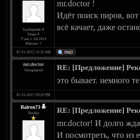
mr.doctor !
Идёт поиск пиров, вот
всё качает, даже остан
Сообщений: 8
Темы: 0
У нас с: Jul 2013
Рейтинг:
0
07-11-2017, 11:31 AM
mr.doctor
RE: [Предложение] Ре
Unregistered
это бывает. немного те
07-11-2017, 03:53 PM
Bairon73
RE: [Предложение] Ре
Newbie
mr.doctor! И долго жд
И посмотреть, что из 