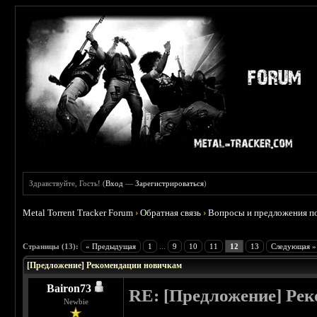
Здравствуйте, Гость! (
Вход
—
Зарегистрироваться
)
Metal Torrent Tracker Forum
›
Обратная связь
›
Вопросы и предложения по
 2.5
Страницы (13):
« Предыдущая
1
...
9
10
11
12
13
Следующая »
[Предложение] Рекомендации новичкам
Bairon73
RE: [Предложение] Ре
Newbie