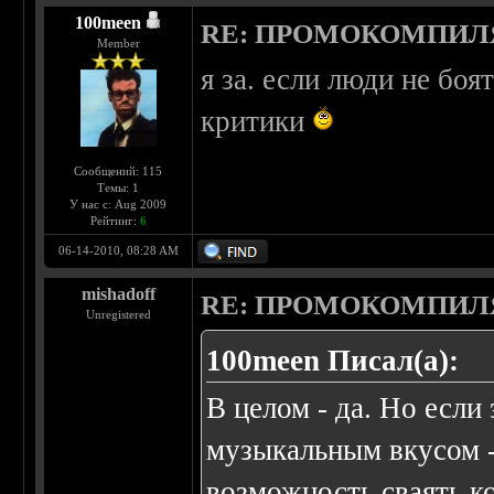
100meen
RE: ПРОМОКОМПИЛ
Member
я за. если люди не бо
критики
Сообщений: 115
Темы: 1
У нас с: Aug 2009
Рейтинг:
6
06-14-2010, 08:28 AM
mishadoff
RE: ПРОМОКОМПИЛ
Unregistered
100meen Писал(а):
В целом - да. Но если
музыкальным вкусом -
возможность сваять к