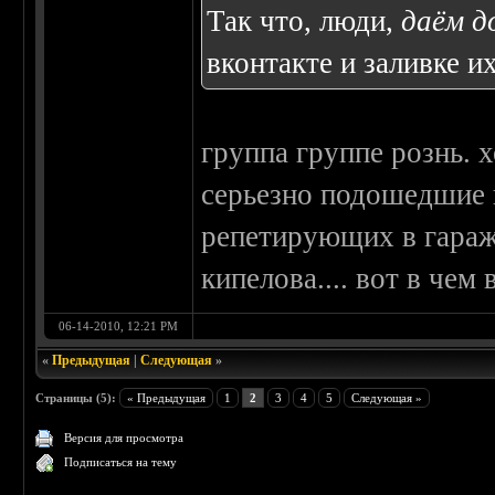
Так что, люди,
даём д
вконтакте и заливке и
группа группе рознь. 
серьезно подошедшие 
репетирующих в гараж
кипелова.... вот в чем 
06-14-2010, 12:21 PM
«
Предыдущая
|
Следующая
»
Страницы (5):
« Предыдущая
1
2
3
4
5
Следующая »
Версия для просмотра
Подписаться на тему