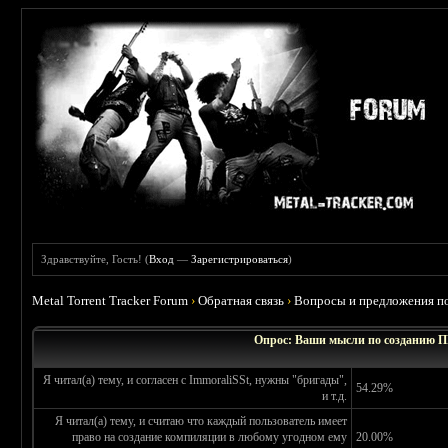
Здравствуйте, Гость! (
Вход
—
Зарегистрироваться
)
Metal Torrent Tracker Forum
›
Обратная связь
›
Вопросы и предложения по
Опрос: Ваши мысли по создани
Я читал(а) тему, и согласен с ImmoraliSSt, нужны "бригады",
54.29%
и т.д.
Я читал(а) тему, и считаю что каждый пользователь имеет
право на создание компиляции в любому угодном ему
20.00%