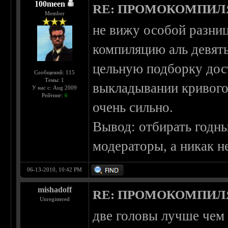
100meen
RE: ПРОМОКОМПИЛ
Member
не вижу особой разниц
компиляцию аль девять
цельную подборку дос
Сообщений: 115
Темы: 1
выкладывании кривого
У нас с: Aug 2009
Рейтинг:
6
очень сильно.
Вывод: отбирать годн
модераторы, а никак н
06-13-2010, 10:42 PM
mishadoff
RE: ПРОМОКОМПИЛ
Unregistered
две головы лучше чем