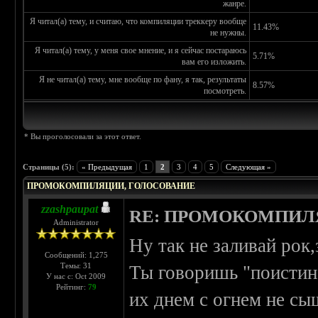
жанре.
Я читал(а) тему, и считаю, что компиляции треккеру вообще
11.43%
не нужны.
Я читал(а) тему, у меня свое мнение, и я сейчас постараюсь
5.71%
вам его изложить.
Я не читал(а) тему, мне вообще по фану, я так, результаты
8.57%
посмотреть.
* Вы проголосовали за этот ответ.
Страницы (5):
« Предыдущая
1
2
3
4
5
Следующая »
ПРОМОКОМПИЛЯЦИИ, ГОЛОСОВАНИЕ
zzashpaupat
RE: ПРОМОКОМПИЛ
Administrator
Ну так не заливай рок
Сообщений: 1,275
Темы: 31
Ты говоришь "поистине
У нас с: Oct 2009
Рейтинг:
79
их днем с огнем не с