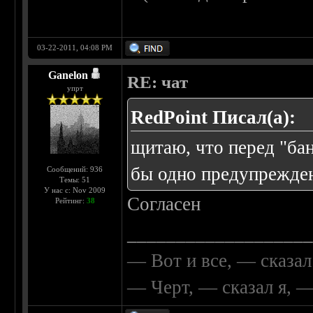
03-22-2011, 04:08 PM
Ganelon
RE: чат
упрт
RedPoint Писал(а):
щитаю, что перед "бан
бы одно предупрежден
Сообщений: 936
Темы: 51
У нас с: Nov 2009
Согласен
Рейтинг:
38
__________________
— Вот и все, — сказал
— Черт, — сказал я, 