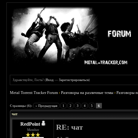
Здравствуйте, Гость! (
Вход
—
Зарегистрироваться
)
Metal Torrent Tracker Forum
›
Разговоры на различные темы
›
Разговоры 
 5
Страницы (6):
« Предыдущая
1
2
3
4
5
6
чат
RedPoint
RE: чат
Member