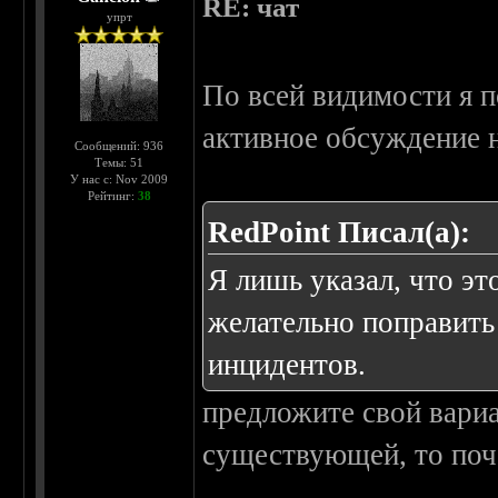
RE: чат
упрт
По всей видимости я п
активное обсуждение н
Сообщений: 936
Темы: 51
У нас с: Nov 2009
Рейтинг:
38
RedPoint Писал(а):
Я лишь указал, что эт
желательно поправить
инцидентов.
предложите свой вари
существующей, то поче