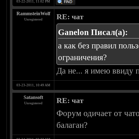
03-22-2011, 11:02 PM
RammsteinWolf
RE: чат
Unregistered
Ganelon Писал(а):
а как без правил поль
ограничения?
Да не... я имею ввиду
03-23-2011, 10:49 AM
Satansoft
RE: чат
Unregistered
Форум одичает от чат
балаган?