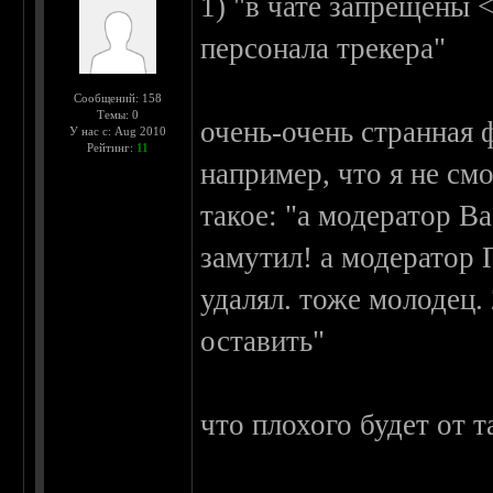
1) "в чате запрещены 
персонала трекера"
Сообщений: 158
Темы: 0
очень-очень странная 
У нас с: Aug 2010
Рейтинг:
11
например, что я не см
такое: "а модератор В
замутил! а модератор 
удалял. тоже молодец.
оставить"
что плохого будет от 