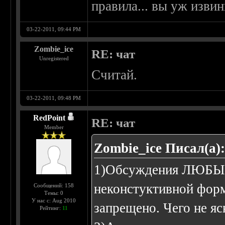
правила... вы уж извини
03-22-2011, 09:44 PM
Zombie_ice
RE: чат
Unregistered
Считай.
03-22-2011, 09:48 PM
RedPoint
RE: чат
Member
Zombie_ice Писал(а)
1)Обсуждения ЛЮБЫХ
неконстуктивной форм
Сообщений: 158
Темы: 0
У нас с: Aug 2010
запрещено. Чего не яс
Рейтинг:
11