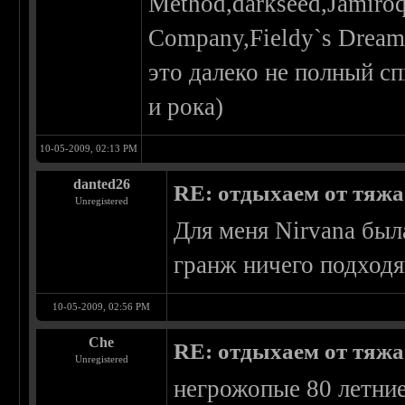
Method,darkseed,Jamiro
Company,Fieldy`s Dream
это далеко не полный с
и рока)
10-05-2009, 02:13 PM
danted26
RE: отдыхаем от тяжа 
Unregistered
Для меня Nirvana был
гранж ничего подходящ
10-05-2009, 02:56 PM
Che
RE: отдыхаем от тяжа 
Unregistered
негрожопые 80 летние