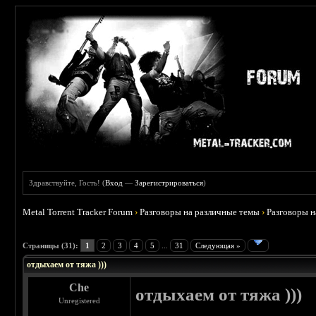
Здравствуйте, Гость! (
Вход
—
Зарегистрироваться
)
Metal Torrent Tracker Forum
›
Разговоры на различные темы
›
Разговоры 
 4.6
Страницы (31):
1
2
3
4
5
...
31
Следующая »
отдыхаем от тяжа )))
Che
отдыхаем от тяжа )))
Unregistered