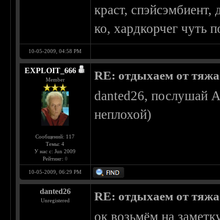
краст, спэйсэмбиент, 
ко, хардкорчег чуть 
10-05-2009, 04:58 PM
EXPLOIT_666
RE: отдыхаем от тяжа 
Member
danted26, послушай Al
неплохой)
Сообщений: 117
Темы: 4
У нас с: Jun 2009
Рейтинг:
0
10-05-2009, 06:29 PM
danted26
RE: отдыхаем от тяжа 
Unregistered
ок возьмём на заметку