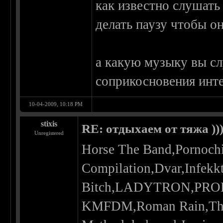
как известно слушать
делать паузу чтобы он
а какую музыку вы сл
соприкосновения инт
10-04-2009, 10:18 PM
stixis
RE: отдыхаем от тяжа ))
Unregistered
Horse The Band,Pornoch
Compilation,Dvar,Infekk
Bitch,LADYTRON,PRODI
KMFDM,Roman Rain,The D