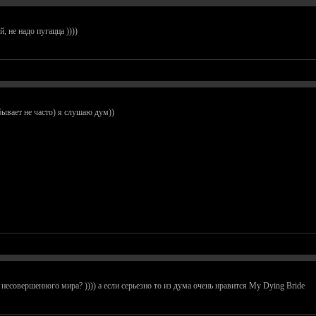
, не надо пугацца ))))
 бывает не часто) я слушаю дум))
несовершенного мира? )))) а если серьезно то из дума очень нравится My Dying Bride