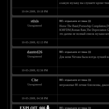
а какую музыку вы слушаете кроме тяжа
10-04-2009, 10:18 PM
stixis
RE: отдыхаем от тяжа )))
Unregistered
Horse The Band,Pornochip Compilation,
KMFDM,Roman Rain,The Depreciation Gui
это далеко не полный список музыки ко
10-05-2009, 02:13 PM
danted26
RE: отдыхаем от тяжа )))
Unregistered
Для меня Nirvana была всегда лучшей во
10-05-2009, 02:56 PM
Che
RE: отдыхаем от тяжа )))
Unregistered
негрожопые 80 летние блюзмэны, джазок,
10-05-2009, 04:58 PM
EXPLOIT_666
RE: отдыхаем от тяжа )))