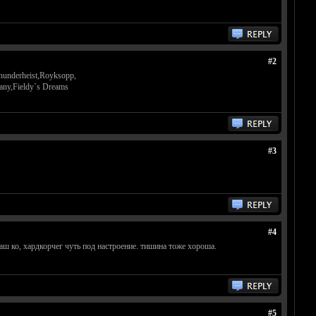
#2
underheist,Royksopp,
ny,Fieldy`s Dreams
#3
#4
аш ко, хардкорчег чуть под настроение. тишина тоже хороша.
#5