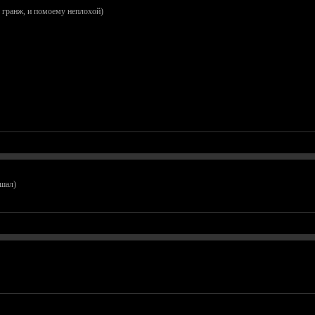
е гранж, и помоему неплохой)
ышал)