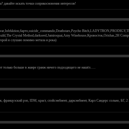
? давайте искать точки соприкосновения интересов!
Dvar,Infekktion,барто,suicide_commando,Deathstars,Pzycho Bitch,LADYTRON,PRODIGY,Th
ld,The Crystal Method,darkseed,Jamiroquai,Amy Winehouse,Кровосток,Orishas,2H Compa
торой я слушаю помимо метала и рока)
т только больше в жанре гранж ничего подходящего не нашёл......
 французский рэп, IDM, краст, спэйсэмбиент, даркэмбиент, Карл Сандерс сольно, БГ, 2 