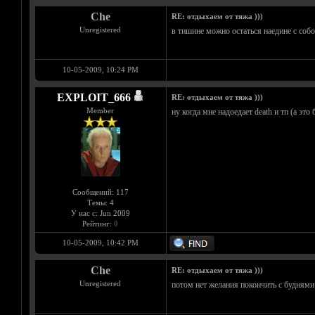
Che
RE: отдыхаем от тяжа )))
Unregistered
в тишине можно остаться наедине с собой
10-05-2009, 10:24 PM
EXPLOIT_666
RE: отдыхаем от тяжа )))
Member
ну когда мне надоедает death и тп (а это
Сообщений: 117
Темы: 4
У нас с: Jun 2009
Рейтинг:
0
10-05-2009, 10:42 PM
Che
RE: отдыхаем от тяжа )))
Unregistered
потом нет желания покончить с буднями 