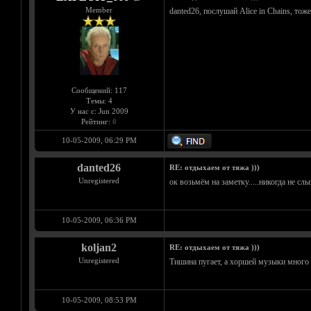
Member
danted26, послушай Alice in Chains, тож
Сообщений: 117
Темы: 4
У нас с: Jun 2009
Рейтинг:
0
10-05-2009, 06:29 PM
danted26
RE: отдыхаем от тяжа )))
Unregistered
ок возьмём на заметку.....никогда не сл
10-05-2009, 06:36 PM
koljan2
RE: отдыхаем от тяжа )))
Unregistered
Тишина пугает, а хоршей музыки много
10-05-2009, 08:53 PM