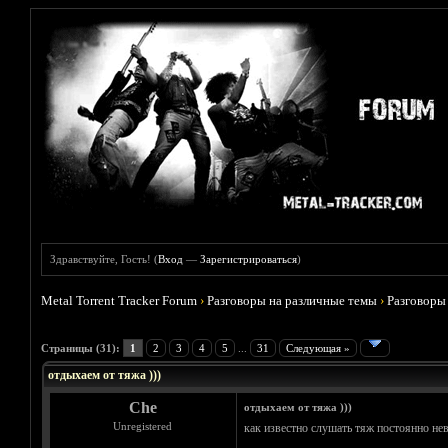
Здравствуйте, Гость! (
Вход
—
Зарегистрироваться
)
Metal Torrent Tracker Forum
›
Разговоры на различные темы
›
Разговоры
Голосов: 5 - Средняя оценка: 4.6
1
2
3
4
5
Страницы (31):
1
2
3
4
5
...
31
Следующая »
отдыхаем от тяжа )))
Che
отдыхаем от тяжа )))
Unregistered
как известно слушать тяж постоянно нев