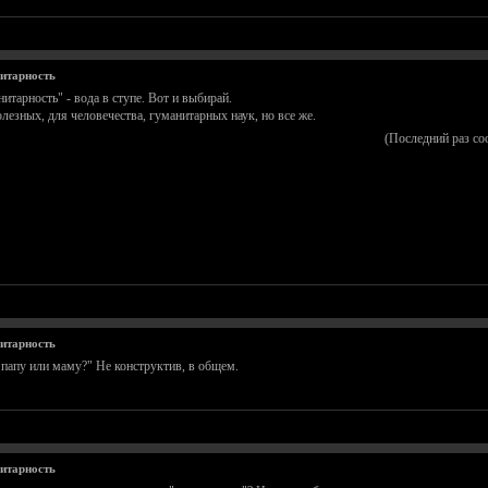
нитарность
итарность" - вода в ступе. Вот и выбирай.
лезных, для человечества, гуманитарных наук, но все же.
(Последний раз со
нитарность
апу или маму?" Не конструктив, в общем.
нитарность