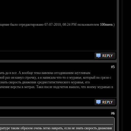
бщение было отредактировано 07-07-2010, 08:24 PM пользователем
100meen
.)
#5
елать да и все. А вообще тема навеяна сегодняшним шутливым
й раз он кинул строчку, а я написала что-то о муравье, который по грязи с
 знать скорость движения среднестатистического муравья, его
ачение версты в метрах. Таки после подсчетов вышло, что моему муравью в
#6
ературе таким образом очень легко наврать, если не знать скорость движения