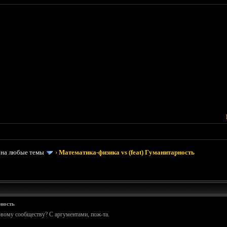
 на любые темы
›
Математика-физика vs (feat) Гуманитарность
рность
ровому сообществу? С аргументами, пож-та.