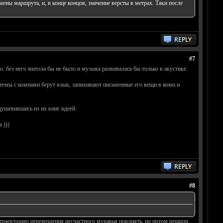
ны маршрута, и, в конце концов, значение версты в метрах. Таки после
#7
. без него митола бы не было и музыка развивалась бы только в акустике.
 темы с компами берут язык, запихивают письменные его вещи в комп и
ушевившись из их книг идеей.
 )))
#8
и траекторию перемещения несчастного муравья повлиять, но потом решили