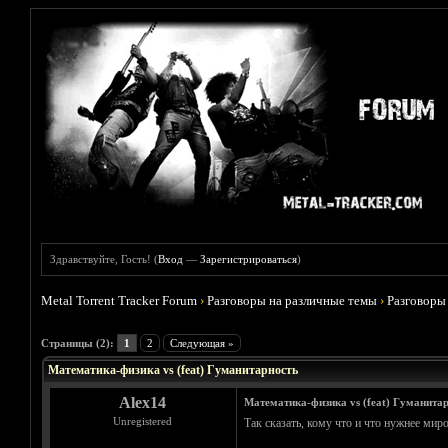
Здравствуйте, Гость! (
Вход
—
Зарегистрироваться
)
Metal Torrent Tracker Forum
›
Разговоры на различные темы
›
Разговоры
Голосов: 0 - Средняя оценка: 0
1
2
3
4
5
Страницы (2):
1
2
Следующая »
Математика-физика vs (feat) Гуманитарность
Alex14
Математика-физика vs (feat) Гуманита
Unregistered
Так сказать, кому что и что нужнее ми