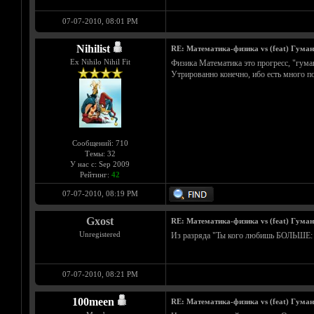
07-07-2010, 08:01 PM
Nihilist
RE: Математика-физика vs (feat) Гума
Ex Nihilo Nihil Fit
Физика Математика это прогресс, "гуман
Утрированно конечно, ибо есть много по
Сообщений: 710
Темы: 32
У нас с: Sep 2009
Рейтинг:
42
07-07-2010, 08:19 PM
Gxost
RE: Математика-физика vs (feat) Гума
Unregistered
Из разряда "Ты кого любишь БОЛЬШЕ: п
07-07-2010, 08:21 PM
100meen
RE: Математика-физика vs (feat) Гума