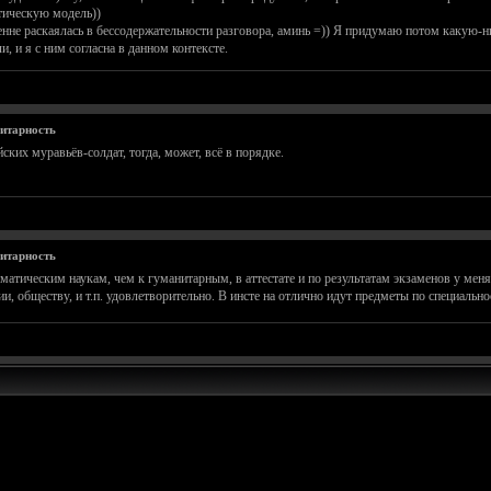
тическую модель))
ренне раскаялась в бессодержательности разговора, аминь =)) Я придумаю потом какую-ни
и, и я с ним согласна в данном контексте.
нитарность
ских муравьёв-солдат, тогда, может, всё в порядке.
нитарность
атическим наукам, чем к гуманитарным, в аттестате и по результатам экзаменов у меня
ии, обществу, и т.п. удовлетворительно. В инсте на отлично идут предметы по специально