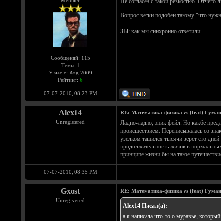
Member
Не согласен с такой резкостью. Отчего 
Вопрос ветки подобен такому "что нужн
ЗЫ: как мы синхронно ответили...
Сообщений: 115
Темы: 1
У нас с: Aug 2009
Рейтинг:
6
07-07-2010, 08:23 PM
Alex14
RE: Математика-физика vs (feat) Гума
Unregistered
Ладно-ладно, эпик фейл. Но какбе пред
происшествием. Переписывалась со знако
узелком тащился тысячи верст сто дней и
продолжительность жизни в нормальных 
принципе жизни бы на такое путешествие
07-07-2010, 08:35 PM
Gxost
RE: Математика-физика vs (feat) Гума
Unregistered
Alex14 Писал(а):
а я написала что-то о муравье, который