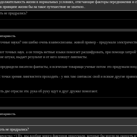
родолжительность жизни в нормальных условиях, отягчающие факторы передвижения и сме
 принципе жизни бы на такое путешествие не хватило..
оть не придрались?
нитарность
 точные науки? они шибко очень взаимосвязаны. живой пример - придумали электричество
лот точных наук. а он теперь метвые языки помогает расшифровать, при помощи хитрой
е штуки, выдает результат и от него пляшут лингвисты.
предвидели писатели фантасты, и всяческие товарищи ученые потом это придумали воод
очки зрения лингвистеги проходить - у них там синтаксис свой и всякие другие правила
ь две отрасли эти. рука об руку идут и друг дружке помогают.
нитарность
хоть не придрались?
 занудство =) Ну, мы вообще много факторов придумали, которые бы могли на скорость 