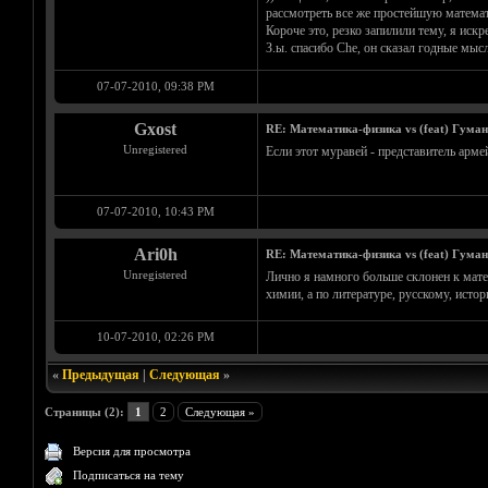
рассмотреть все же простейшую матема
Короче это, резко запилили тему, я иск
З.ы. спасибо Che, он сказал годные мысл
07-07-2010, 09:38 PM
Gxost
RE: Математика-физика vs (feat) Гума
Unregistered
Если этот муравей - представитель армей
07-07-2010, 10:43 PM
Ari0h
RE: Математика-физика vs (feat) Гума
Unregistered
Лично я намного больше склонен к матем
химии, а по литературе, русскому, истор
10-07-2010, 02:26 PM
«
Предыдущая
|
Следующая
»
Страницы (2):
1
2
Следующая »
Версия для просмотра
Подписаться на тему