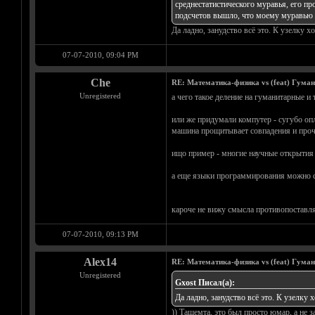
среднестатистического муравья, его п
подсчетов вышло, что моему муравью в
Да ладно, занудство всё это. К узелку х
07-07-2010, 09:04 PM
Che
RE: Математика-физика vs (feat) Гума
Unregistered
а чего такое деление на гуманитарные и
или же придумали компутер - сугубо оп
машина прощитывает совпадения и прочи
ищо пример - многие научные открытия 
а еще языки программирования можно с т
кароче не вижу смысла противопоставлят
07-07-2010, 09:13 PM
Alex14
RE: Математика-физика vs (feat) Гума
Unregistered
Gxost Писал(а):
Да ладно, занудство всё это. К узелку 
)) Тащемта, это был просто юмар, а не