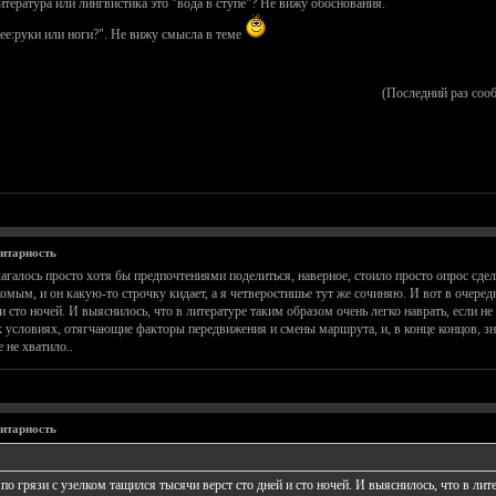
литература или лингвистика это "вода в ступе"? Не вижу обоснования.
ее:руки или ноги?". Не вижу смысла в теме
(Последний раз соо
нитарность
лагалось просто хотя бы предпочтениями поделиться, наверное, стоило просто опрос сд
мым, и он какую-то строчку кидает, а я четверостишье тут же сочиняю. И вот в очередно
 сто ночей. И выяснилось, что в литературе таким образом очень легко наврать, если не
условиях, отягчающие факторы передвижения и смены маршрута, и, в конце концов, зн
 не хватило..
нитарность
 по грязи с узелком тащился тысячи верст сто дней и сто ночей. И выяснилось, что в лит