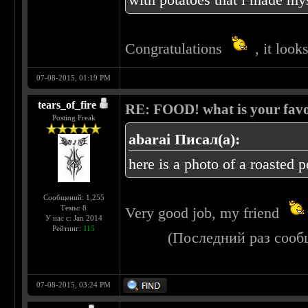
Congratulations
, it look
07-08-2015, 01:19 PM
tears_of_fire
RE: FOOD! what is your favo
Posting Freak
abarai Писал(а):
here is a photo of a roasted 
Сообщений: 1,255
Темы: 8
Very good job, my friend
У нас с: Jan 2014
Рейтинг:
115
(Последний раз сооб
07-08-2015, 03:24 PM