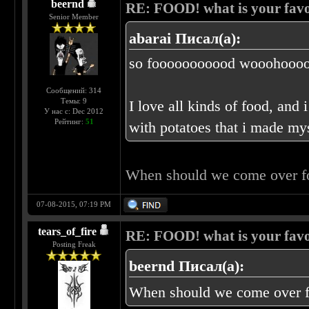
beernd
RE: FOOD! what is your favo
Senior Member
abarai Писал(а):
so fooooooooood wooohoooo
Сообщений: 314
Темы: 9
I love all kinds of food, and 
У нас с: Dec 2012
Рейтинг:
51
with potatoes that i made my
When should we come over f
07-08-2015, 07:19 PM
tears_of_fire
RE: FOOD! what is your favo
Posting Freak
beernd Писал(а):
When should we come over f