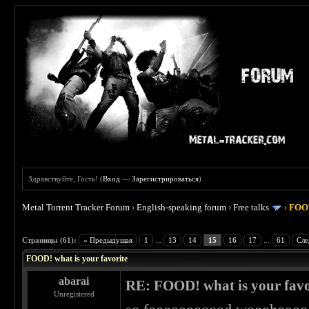
Здравствуйте, Гость! (
Вход
—
Зарегистрироваться
)
Metal Torrent Tracker Forum
›
English-speaking forum
›
Free talks
›
FOOD
 4
Страницы (61):
« Предыдущая
1
...
13
14
15
16
17
...
61
Сле
FOOD! what is your favorite
abarai
RE: FOOD! what is your favo
Unregistered