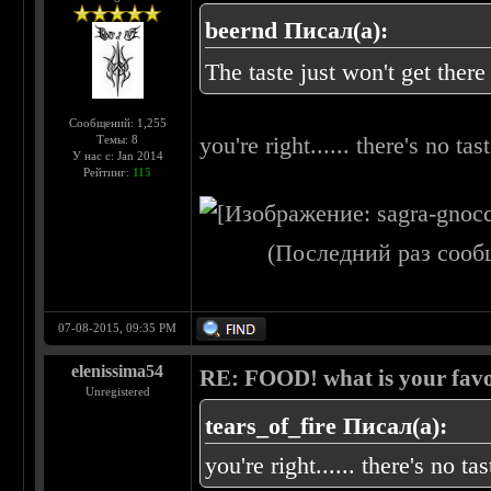
beernd Писал(а):
The taste just won't get there
Сообщений: 1,255
you're right...... there's no tast
Темы: 8
У нас с: Jan 2014
Рейтинг:
115
(Последний раз сооб
07-08-2015, 09:35 PM
elenissima54
RE: FOOD! what is your favo
Unregistered
tears_of_fire Писал(а):
you're right...... there's no tas