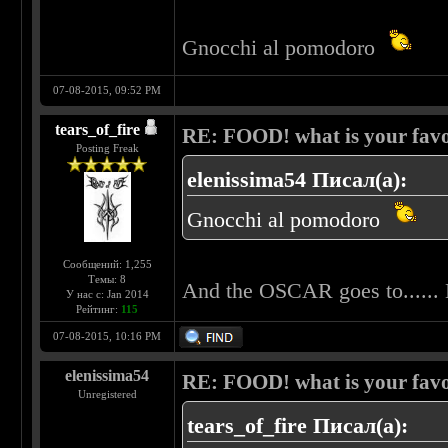
Gnocchi al pomodoro
07-08-2015, 09:52 PM
tears_of_fire
RE: FOOD! what is your favo
Posting Freak
elenissima54 Писал(а):
Gnocchi al pomodoro
Сообщений: 1,255
Темы: 8
And the OSCAR goes to....
У нас с: Jan 2014
Рейтинг:
115
07-08-2015, 10:16 PM
elenissima54
RE: FOOD! what is your favo
Unregistered
tears_of_fire Писал(а):