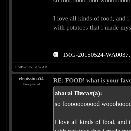
so fooooooooood wooohoooo!
I love all kinds of food, and 
with potatoes that i made mys
IMG-20150524-WA0037.
07-08-2015, 08:57 AM
elenissima54
RE: FOOD! what is your favo
Unregistered
abarai Писал(а):
so fooooooooood wooohoooo
I love all kinds of food, and 
with potatoes that i made my