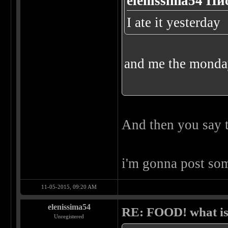
elenissima54 Пи
I ate it yesterday
and me the monda
And then you say t
i'm gonna post som
11-05-2015, 09:20 AM
elenissima54
RE: FOOD! what is 
Unregistered