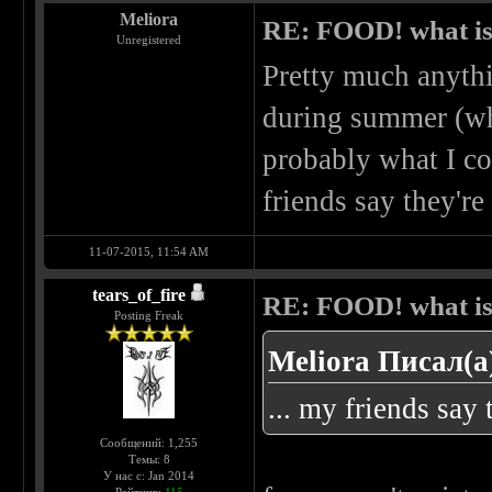
Meliora
RE: FOOD! what is 
Unregistered
Pretty much anythin
during summer (whi
probably what I c
friends say they're
11-07-2015, 11:54 AM
tears_of_fire
RE: FOOD! what is 
Posting Freak
Meliora Писал(а
... my friends say 
Сообщений: 1,255
Темы: 8
У нас с: Jan 2014