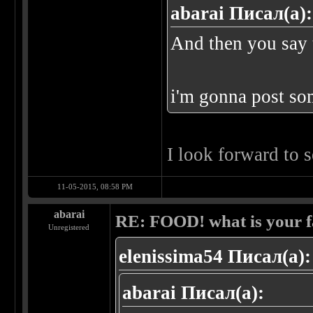
abarai Писал(а):
And then you say 
i'm gonna post so
I look forward to 
11-05-2015, 08:58 PM
abarai
RE: FOOD! what is your f
Unregistered
elenissima54 Писал(а):
abarai Писал(а):