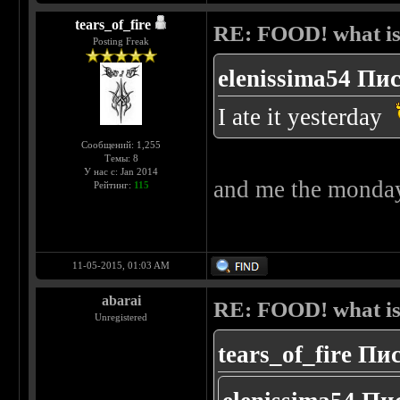
tears_of_fire
RE: FOOD! what is 
Posting Freak
elenissima54 Пис
I ate it yesterday
Сообщений: 1,255
Темы: 8
У нас с: Jan 2014
and me the monda
Рейтинг:
115
11-05-2015, 01:03 AM
abarai
RE: FOOD! what is 
Unregistered
tears_of_fire Пи