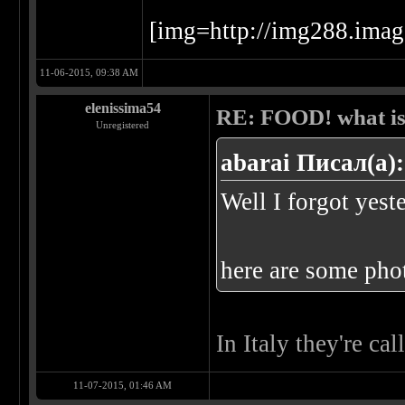
[img=http://img288.im
11-06-2015, 09:38 AM
elenissima54
RE: FOOD! what is 
Unregistered
abarai Писал(а):
Well I forgot yest
here are some pho
In Italy they're ca
11-07-2015, 01:46 AM