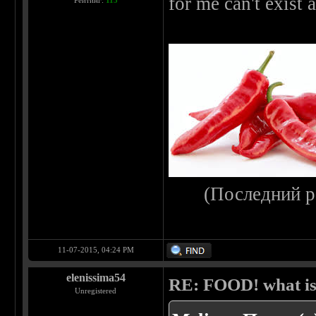
for me can't exist
Рейтинг:
115
(Последний р
11-07-2015, 04:24 PM
elenissima54
RE: FOOD! what is 
Unregistered