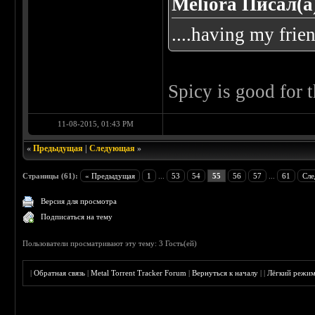
Meliora Писал(а
....having my frien
Spicy is good for 
11-08-2015, 01:43 PM
«
Предыдущая
|
Следующая
»
Страницы (61):
« Предыдущая
1
...
53
54
55
56
57
...
61
Сле
Версия для просмотра
Подписаться на тему
Пользователи просматривают эту тему: 3 Гость(ей)
|
Обратная связь
|
Metal Torrent Tracker Forum
|
Вернуться к началу
|
|
Лёгкий режи