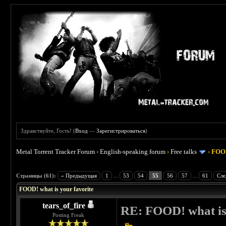
Здравствуйте, Гость! (
Вход
—
Зарегистрироваться
)
Metal Torrent Tracker Forum
›
English-speaking forum
›
Free talks
›
FOOD
 4
Страницы (61):
« Предыдущая
1
...
53
54
55
56
57
...
61
Сле
FOOD! what is your favorite
tears_of_fire
RE: FOOD! what is 
Posting Freak