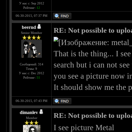
У нас с: Sep 2012
Рейтинг:
12
06-30-2015, 07:37 PM
beernd
RE: Not possible to uplo
Senior Member
That is the thing... I s
search but i can not see
Сообщений: 314
Темы: 9
У нас с: Dec 2012
you see a picture now in
Рейтинг:
51
It should show me the pi
06-30-2015, 07:43 PM
dimanlev
RE: Not possible to uplo
Member
I see picture Metal