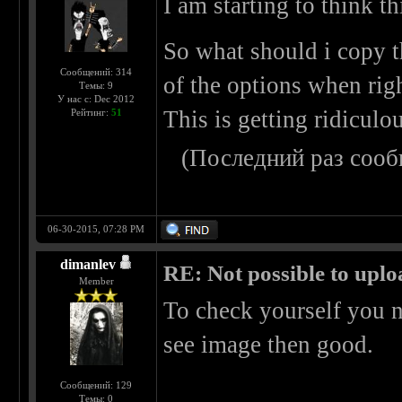
I am starting to think t
So what should i copy th
Сообщений: 314
of the options when righ
Темы: 9
У нас с: Dec 2012
This is getting ridiculo
Рейтинг:
51
(Последний раз сооб
06-30-2015, 07:28 PM
dimanlev
RE: Not possible to uplo
Member
To check yourself you n
see image then good.
Сообщений: 129
Темы: 0