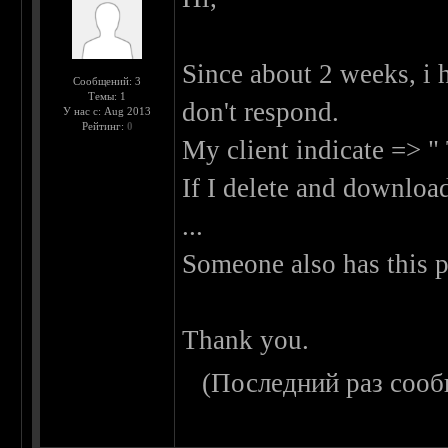
Since about 2 weeks, i 
Сообщений: 3
Темы: 1
don't respond.
У нас с: Aug 2013
Рейтинг:
0
My client indicate => "
If I delete and download
...
Someone also has this 
Thank you.
(Последний раз сооб