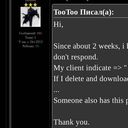
Member
TooToo Писал(а):
Hi,
Сообщений: 161
Темы: 1
У нас с: Oct 2013
Since about 2 weeks, i
Рейтинг:
10
don't respond.
My client indicate => "
If I delete and downloa
...
Someone also has this 
Thank you.