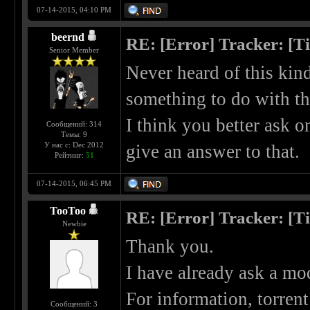
07-14-2015, 04:10 PM
beernd
RE: [Error] Tracker: [T
Senior Member
Never heard of this kin
something to do with th
I think you better ask 
Сообщений: 314
Темы: 9
У нас с: Dec 2012
give an answer to that.
Рейтинг:
51
07-14-2015, 06:45 PM
TooToo
RE: [Error] Tracker: [T
Newbie
Thank you.
I have already ask a mod
For information, torrent
Сообщений: 3