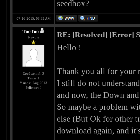
seedbox?
07-16-2015, 08:39 AM
TooToo
RE: [Resolved] [Error] 
Newbie
Hello !
Thank you all for your 
Сообщений: 3
Темы: 1
I still do not understan
У нас с: Aug 2013
Рейтинг:
0
and now, the Down and
So maybe a problem wit
else (But Ok for other tr
download again, and it'