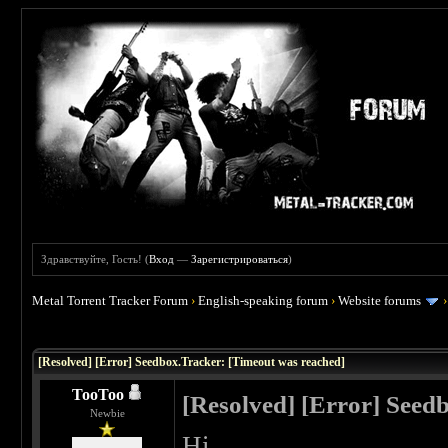
Здравствуйте, Гость! (
Вход
—
Зарегистрироваться
)
Metal Torrent Tracker Forum
›
English-speaking forum
›
Website forums
[Resolved] [Error] Seedbox.Tracker: [Timeout was reached]
TooToo
[Resolved] [Error] Seed
Newbie
Hi,