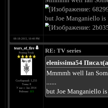
Mmmmh well Ian Somerh
but Joe Manganiello is
08-18-2015, 10:40 PM
tears_of_fire
RE: TV series
Posting Freak
elenissima54 Писал(а
Mmmmh well Ian Somerh
......
Сообщений: 1,255
Темы: 8
У нас с: Jan 2014
but Joe Manganiello i
Рейтинг:
115