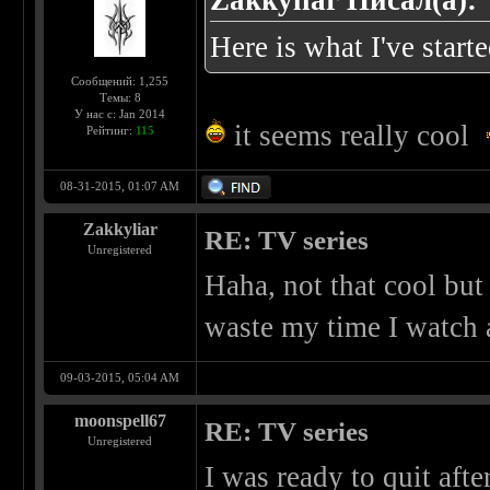
Zakkyliar Писал(а):
Here is what I've star
Сообщений: 1,255
Темы: 8
У нас с: Jan 2014
it seems really cool
Рейтинг:
115
08-31-2015, 01:07 AM
Zakkyliar
RE: TV series
Unregistered
Haha, not that cool but
waste my time I watch 
09-03-2015, 05:04 AM
moonspell67
RE: TV series
Unregistered
I was ready to quit afte