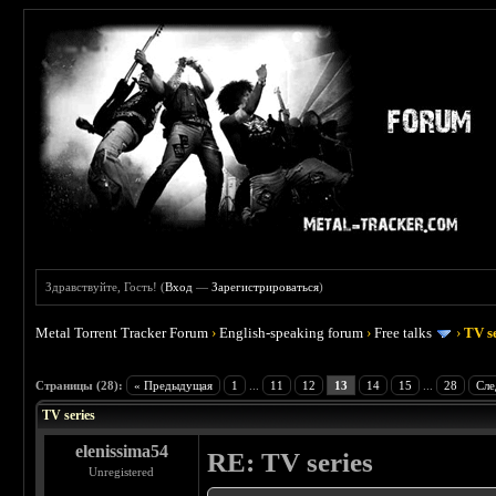
Здравствуйте, Гость! (
Вход
—
Зарегистрироваться
)
Metal Torrent Tracker Forum
›
English-speaking forum
›
Free talks
›
TV s
 5
Страницы (28):
« Предыдущая
1
...
11
12
13
14
15
...
28
Сле
TV series
elenissima54
RE: TV series
Unregistered