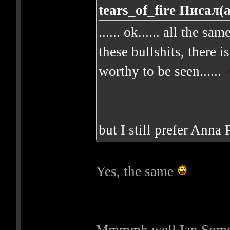
tears_of_fire Писал(а
...... ok...... all the sa
these bullshits, there i
worthy to be seen......
but I still prefer Anna P
Yes, the same