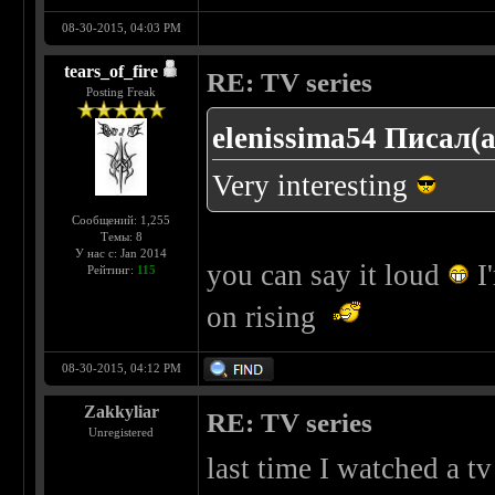
08-30-2015, 04:03 PM
tears_of_fire
RE: TV series
Posting Freak
elenissima54 Писал(а
Very interesting
Сообщений: 1,255
Темы: 8
У нас с: Jan 2014
you can say it loud
I'
Рейтинг:
115
on rising
08-30-2015, 04:12 PM
Zakkyliar
RE: TV series
Unregistered
last time I watched a t