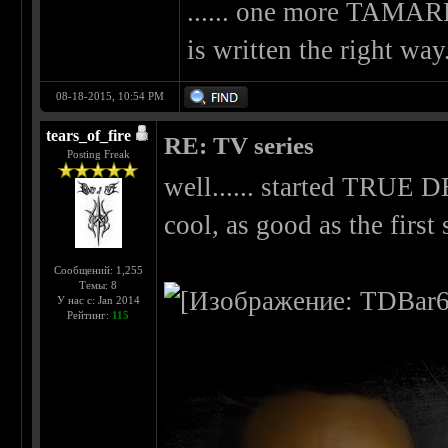
...... one more TAMAR
is written the right wa
08-18-2015, 10:54 PM
tears_of_fire
RE: TV series
Posting Freak
well...... started TRUE 
cool, as good as the first 
Сообщений: 1,255
Темы: 8
У нас с: Jan 2014
Рейтинг:
115