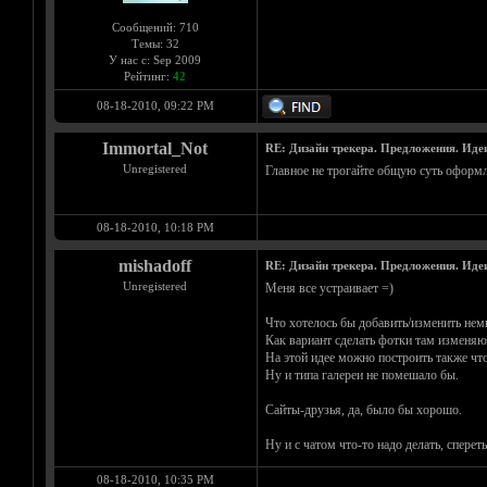
Сообщений: 710
Темы: 32
У нас с: Sep 2009
Рейтинг:
42
08-18-2010, 09:22 PM
Immortal_Not
RE: Дизайн трекера. Предложения. Иде
Unregistered
Главное не трогайте общую суть оформлен
08-18-2010, 10:18 PM
mishadoff
RE: Дизайн трекера. Предложения. Иде
Unregistered
Меня все устраивает =)
Что хотелось бы добавить/изменить нем
Как вариант сделать фотки там изменяю
На этой идее можно построить также что-
Ну и типа галереи не помешало бы.
Сайты-друзья, да, было бы хорошо.
Ну и с чатом что-то надо делать, сперет
08-18-2010, 10:35 PM