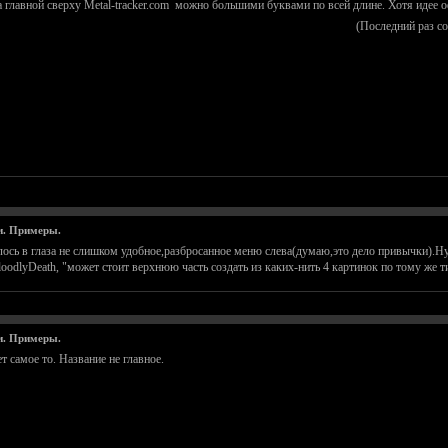
а главной сверху Metal-tracker.com можно большими буквами по всей длине. Хотя идее 
(Последний раз с
и. Примеры.
лось в глаза не слишком удобное,разбросанное меню слева(думаю,это дело привычки).Ну 
odlyDeath, "может стоит верхнюю часть создать из каких-нить 4 картинок по тому же тип
и. Примеры.
т самое то. Название не главное.