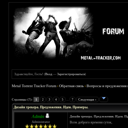
Здравствуйте, Гость! (
Вход
—
Зарегистрироваться
)
Metal Torrent Tracker Forum
›
Обратная связь
›
Вопросы и предложения 
Голосов: 0 - Средняя оценка: 0
1
2
3
4
5
Страницы (7):
1
2
3
4
5
...
7
Следующая »
Дизайн трекера. Предложения. Идеи. Примеры.
Admin
Дизайн трекера. Предложения. Идеи. П
Administrator
Всем доброго времени суток,