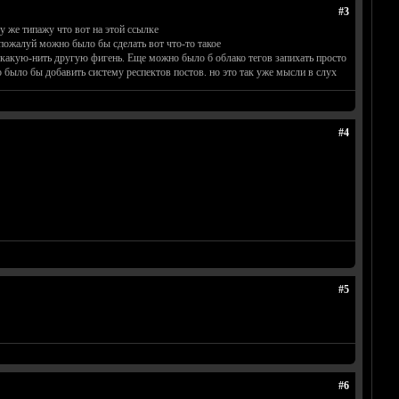
#3
у же типажу что вот на этой ссылке
пожалуй можно было бы сделать вот что-то такое
ли какую-нить другую фигень. Еще можно было б облако тегов запихать просто
 было бы добавить систему респектов постов. но это так уже мысли в слух
#4
#5
#6