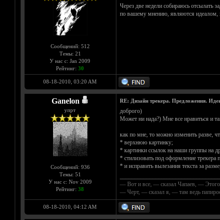
Через две недели собираюсь отсылать з
по вашему мнению, являются идеалом, к
Сообщений: 512
Темы: 21
У нас с: Jan 2009
Рейтинг:
30
08-18-2010, 03:20 AM
Ganelon
RE: Дизайн трекера. Предложения. Иде
упрт
доброго)
Может ни нада?) Мне все нравиться и так
как по мне, то можно изменить разве, ч
* верхнюю картинку;
* картинки ссылок на наши группы на др
* стилизовать под оформление трекера 
* и исправить вылезания текста за разме
Сообщений: 936
Темы: 51
__________________________________
У нас с: Nov 2009
— Вот и все, — сказал Чапаев, — Этого
Рейтинг:
38
— Черт, — сказал я, — там ведь папир
08-18-2010, 04:12 AM