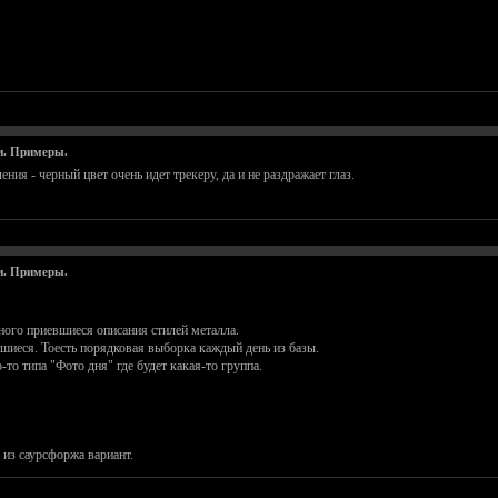
и. Примеры.
ия - черный цвет очень идет трекеру, да и не раздражает глаз.
и. Примеры.
ного приевшиеся описания стилей металла.
шиеся. Тоесть порядковая выборка каждый день из базы.
то типа "Фото дня" где будет какая-то группа.
ь из саурсфоржа вариант.