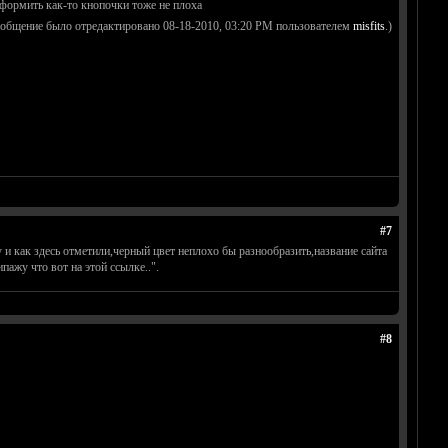
оформить как-то кнопочки тоже не плоха
ообщение было отредактировано 08-18-2010, 03:20 PM пользователем
misfits
.)
#7
и как здесь отметили,черный цвет неплохо бы разнообразить,название сайта
ажу что вот на этой ссылке..".
#8