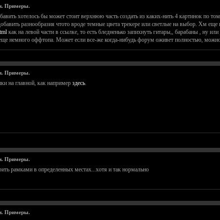
и. Примеры.
обавить хотелось бы может стоит верхнюю часть создать из каких-нить 4 картинок по том
бавить разнообразия чтото вроде темные цвета трекере или светлые на выбор. Хм еще 
tml
как на левой части в ссылке, то есть бледненько запихнуть гитары,, барабаны , ну и
да еще немного оффтопа. Может если все-же когда-нибудь форум оживет полностью, можно
и. Примеры.
и на главной, как например
здесь
.
и. Примеры.
рить рамками в определенных местах...хотя и так нормально
и. Примеры.