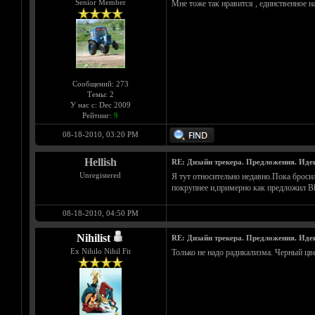
Senior Member
Мне тоже так нравится , единственное н
Сообщений: 273
Темы: 2
У нас с: Dec 2009
Рейтинг:
9
08-18-2010, 03:20 PM
Hellish
RE: Дизайн трекера. Предложения. Иде
Unregistered
Я тут относительно недавно.Пока броси
покрупнее и,примерно как предложил Blo
08-18-2010, 04:50 PM
Nihilist
RE: Дизайн трекера. Предложения. Иде
Ex Nihilo Nihil Fit
Только не надо радикализма. Черный цве