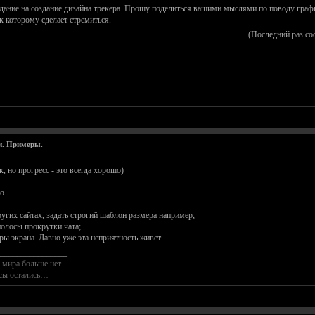
адание на создание дизайна трекера. Прошу поделиться вашими мыслями по поводу графи
 которому сделает стремиться.
(Последний раз со
и. Примеры.
, но прогресс - это всегда хорошо)
то
угих сайтах, задать строгий шаблон размера например;
полосы прокрутки чата;
ры экрана. Давно уже эта неприятность живет.
________________
 мира больше нет.
осы остались…