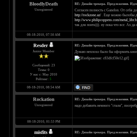
BloodlyDeath
RE: Дизайн трекера. Предложения. Иде
Unregistered
Согласен полность с Ganelon. От себя д
http://rockzone.az/
. Еще можно былобы до
http://www.philipcoppens.com/metal_libr.h
так для понта))). ну пока что все. Ах 
08-18-2010, 07:50 AM
Rеsder
RE: Дизайн трекера. Предложения. Иде
Junior Member
Думаю неплохо было бы оформить кнопк
Сообщений: 23
Темы: 0
У нас с: May 2010
Рейтинг:
5
08-18-2010, 08:54 AM
Rockation
RE: Дизайн трекера. Предложения. Иде
Unregistered
надо добавить немного "стали", посереб
08-18-2010, 01:53 PM
misfits
RE: Дизайн трекера. Предложения. Иде