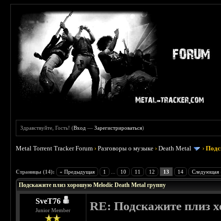
Здравствуйте, Гость! (
Вход
—
Зарегистрироваться
)
Metal Torrent Tracker Forum
›
Разговоры о музыке
›
Death Metal
›
Подс
 3.4
Страницы (14):
« Предыдущая
1
...
10
11
12
13
14
Следующая 
Подскажите плиз хорошую Melodic Death Metal группу
SveT76
RE: Подскажите плиз х
Junior Member