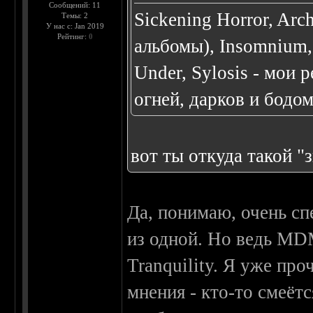
Сообщений: 11
Sickening Horror, Ar
Темы: 2
У нас с: Jan 2019
Рейтинг:
0
альбомы), Insomnium, A
Under, Sylosis - мои
огней, дарков и бодом
вот ты откуда такой "
Да, понимаю, очень сп
из одной. Но ведь MDM
Tranquility. Я уже про
мнения - кто-то смеётс