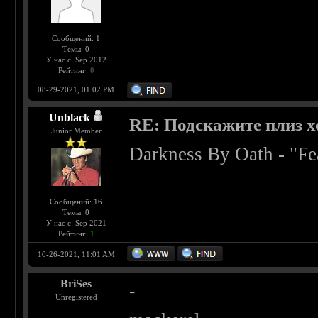
Сообщений: 1
Темы: 0
У нас с: Sep 2012
Рейтинг:
0
08-29-2021, 01:02 PM
Unblack
RE: Подскажите плиз х
Junior Member
Darkness By Oath - "Fe
Сообщений: 16
Темы: 0
У нас с: Sep 2021
Рейтинг:
1
10-26-2021, 11:01 AM
BriSes
-
Unregistered