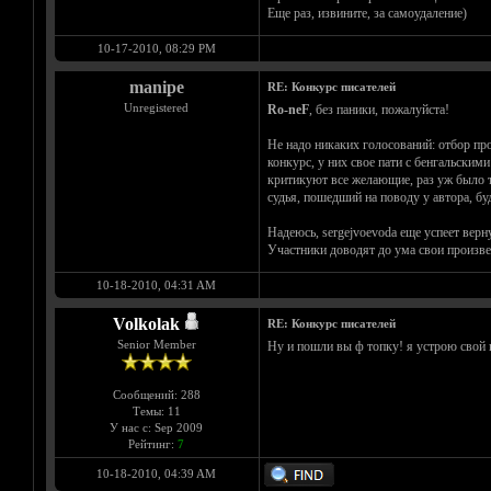
Еще раз, извините, за самоудаление)
10-17-2010, 08:29 PM
manipe
RE: Конкурс писателей
Unregistered
Ro-neF
, без паники, пожалуйста!
Не надо никаких голосований: отбор про
конкурс, у них свое пати с бенгальским
критикуют все желающие, раз уж было та
судья, пошедший на поводу у автора, буд
Надеюсь, sergejvoevoda еще успеет верну
Участники доводят до ума свои произве
10-18-2010, 04:31 AM
Volkolak
RE: Конкурс писателей
Senior Member
Ну и пошли вы ф топку! я устрою свой 
Сообщений: 288
Темы: 11
У нас с: Sep 2009
Рейтинг:
7
10-18-2010, 04:39 AM