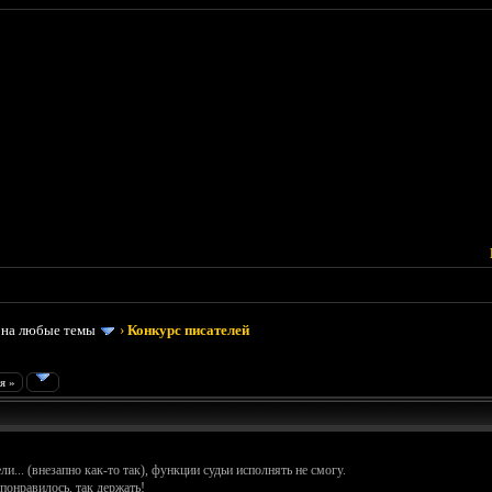
 на любые темы
›
Конкурс писателей
я »
ли... (внезапно как-то так), функции судьи исполнять не смогу.
понравилось, так держать!