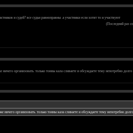
астников и судей? все судьи равноправны .а участники если хотят то и участвуют
(Последний раз с
е ничего организовать. только тонны кала сливаете и обсуждаете тему непотребно долго
же ничего организовать. только тонны кала сливаете и обсуждаете тему непотребно долг