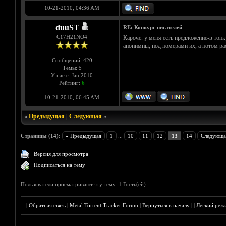
10-21-2010, 04:36 AM
duuST
RE: Конкурс писателей
С17H21NO4
Кароче. у меня есть предложение-в топ
анонимны, под номерами их, а потом ра
Сообщений: 420
Темы: 5
У нас с: Jan 2010
Рейтинг:
6
10-21-2010, 06:45 AM
«
Предыдущая
|
Следующая
»
Страницы (14):
« Предыдущая
1
...
10
11
12
13
14
Следующа
Версия для просмотра
Подписаться на тему
Пользователи просматривают эту тему: 1 Гость(ей)
|
Обратная связь
|
Metal Torrent Tracker Forum
|
Вернуться к началу
|
|
Лёгкий реж