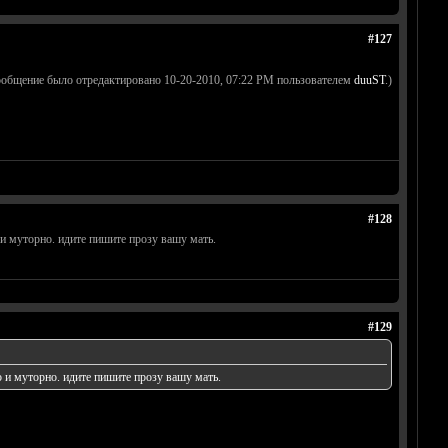
#127
ообщение было отредактировано 10-20-2010, 07:22 PM пользователем
duuST
.)
#128
 и муторно. идите пишите прозу вашу мать.
#129
о и муторно. идите пишите прозу вашу мать.