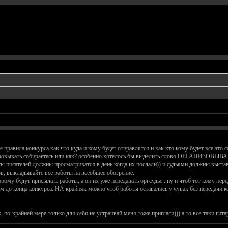
правила конкурса как что куда и кому будет отправлятся и как кто кому будет все это с
зовывать собираетесь или как? особенно хотелось бы выделить слово ОРГАНИЗОВЫВАТЬ.
оты писателей должны просматриватся в день когда их послали)) и судьями должны выста
в, выкладывайте все работы на всеобщее обозрение.
рому будут присылать работы, а он их уже передавать оргсудье . ну и чтоб тот кому пе
м до конца конкурса. НА крайняк можно чтоб работы оставались у чувак без передачи к
 по-крайней мере только для себя не устраивай меня тоже пригласи))) а то все-таки гит