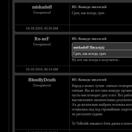
mishadoff
RE: Конкурс писателей
Unregistered
Срач, как всегда, срач
10-18-2010, 05:50 AM
Ro-neF
RE: Конкурс писателей
Unregistered
mishadoff Писал(а):
Срач, как всегда, срач
Ну вот так всегда и получается...
10-18-2010, 06:14 AM
BloodlyDeath
RE: Конкурс писателей
Unregistered
Народ а может лучше сначало оговорите 
гномам. Вы же все-таки конкурс органи
пусть они оговорят дату и все. Все раб
выставлением окончательных результато
Ах да желательно выбрать человека кото
оставались под под строжайшим секрето
их рассылать судьям.
To Volkolak никакого блек джека и шлюх,