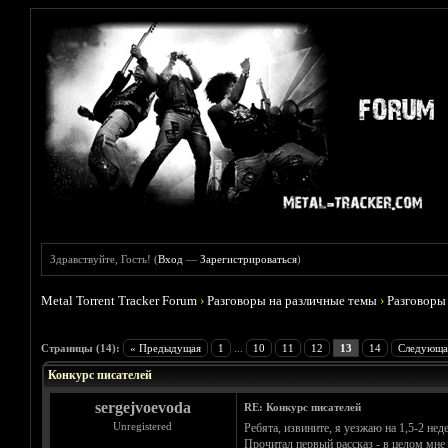
Здравствуйте, Гость! (
Вход
—
Зарегистрироваться
)
Metal Torrent Tracker Forum
›
Разговоры на различные темы
›
Разговоры
Голосов: 0 - Средняя оценка: 0
1
2
3
4
5
Страницы (14):
« Предыдущая
1
...
10
11
12
13
14
Следующа
Конкурс писателей
sergejvoevoda
RE: Конкурс писателей
Unregistered
Ребята, извините, я уезжаю на 1,5-2 неде
Прочитал первый рассказ - в целом мне 