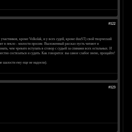
#122
участников, кроме Volkolak, и у всех судей, кроме duuST) свой творческий
тят в пекло - милости просим. Выложенный рассказ пусть читают и
нать, чем чревато вступать в сговор с судьей за спинами всех остальных. И
естно состязаться и судить. Как говорится: вы самое слабое звено, прощайте!
кие шалости ему еще не надоели).
#123