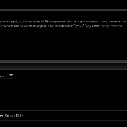
ку всех судей, особенно манипе! Выкладываем работы под номерами в теме, в начале т
скрываем кто за каким номером. а так называемые "судьи" буду сами юзвери трекера.
я »
им
|
Список RSS
|