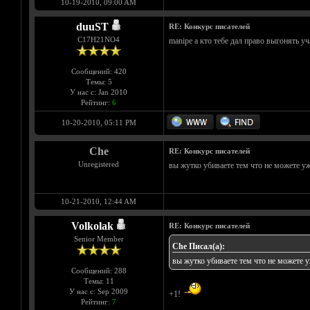
10-19-2010, 09:00 AM
duuST
RE: Конкурс писателей
С17H21NO4
manipe а кто тебе дал право выгонять уч
Сообщений: 420
Темы: 5
У нас с: Jan 2010
Рейтинг:
6
10-20-2010, 05:11 PM
Che
RE: Конкурс писателей
Unregistered
вы жутко убиваете тем что не можете уж
10-21-2010, 12:44 AM
Volkolak
RE: Конкурс писателей
Senior Member
Che Писал(а):
вы жутко убиваете тем что не можете у
Сообщений: 288
Темы: 11
У нас с: Sep 2009
+1!
Рейтинг:
7