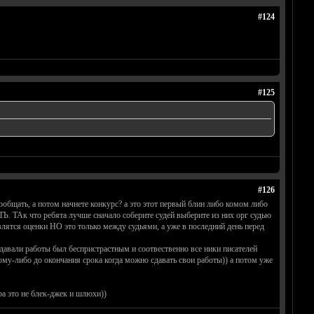
#124
#125
#126
ообщать, а потом начнете конкурс? а это этот первый блин либо комом либо
 ТАк что ребята лучше сначало соберите судей выберите из них орг судью
влятся оценки НО это только между судьями, а уже в последний день перед
редавали работы был беспристрастным и соотвественно все ники писателей
ому-либо до окончания срока когда можно сдавать свои работы)) а потом уже
ара это не блек-джек и шлюхи))