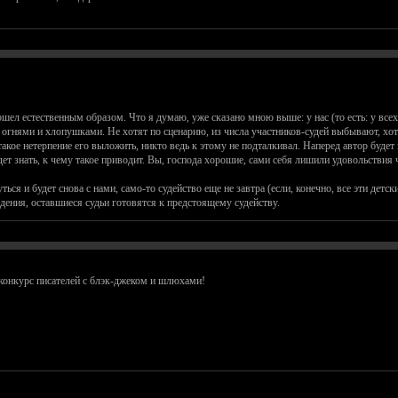
шел естественным образом. Что я думаю, уже сказано мною выше: у нас (то есть: у всех 
и огнями и хлопушками. Не хотят по сценарию, из числа участников-судей выбывают, хо
кое нетерпение его выложить, никто ведь к этому не подталкивал. Наперед автор будет з
ет знать, к чему такое приводит. Вы, господа хорошие, сами себя лишили удовольствия ч
ться и будет снова с нами, само-то судейство еще не завтра (если, конечно, все эти детс
дения, оставшиеся судьи готовятся к предстоящему судейству.
конкурс писателей с блэк-джеком и шлюхами!