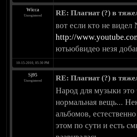
Wicca
RE: Плагиат (?) в тяж
Unregistered
вот если кто не видел N
http://www.youtube.
ютьюбвидео незя доба
10-15-2010, 05:30 PM
Sj95
RE: Плагиат (?) в тяж
Unregistered
Народ для музыки это 
нормальная вещь... Не
альбомов, естественно
этом по сути и есть с