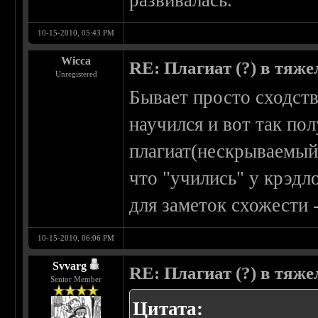
развивалась.
10-15-2010, 05:43 PM
Wicca
RE: Плагиат (?) в тяж
Unregistered
Бывает просто сходство
научился и вот так пол
плагиат(нескрываемый)
что "учились" у крэдло
для заметок схожести -
10-15-2010, 06:06 PM
Svvarg
RE: Плагиат (?) в тяж
Senior Member
Цитата: