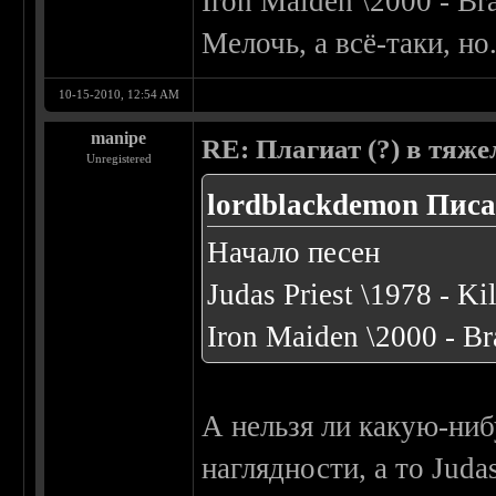
Iron Maiden \2000 - B
Мелочь, а всё-таки, но.
10-15-2010, 12:54 AM
manipe
RE: Плагиат (?) в тяж
Unregistered
lordblackdemon Писа
Начало песен
Judas Priest \1978 - K
Iron Maiden \2000 - B
А нельзя ли какую-ниб
наглядности, а то Judas