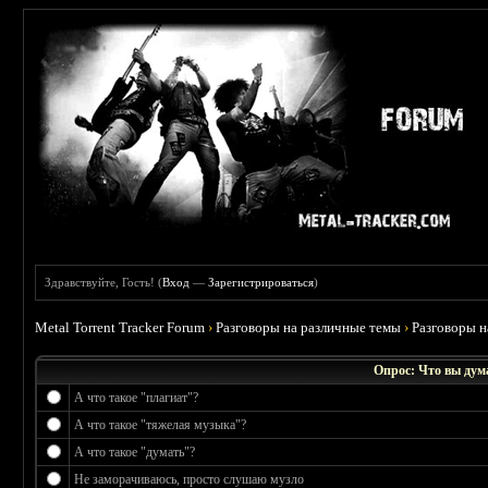
Здравствуйте, Гость! (
Вход
—
Зарегистрироваться
)
Metal Torrent Tracker Forum
›
Разговоры на различные темы
›
Разговоры 
Опрос: Что вы дум
А что такое "плагиат"?
А что такое "тяжелая музыка"?
А что такое "думать"?
Не заморачиваюсь, просто слушаю музло