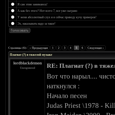
Я сам этим занимаюсь!
А как без этого? Нот всего 7, все уже сыграно
У меня абсолютный слух и я сейчас приведу кучу примеров!
Эх, наказывать надо за такое!
 4
Страницы (6):
« Предыдущая
1
2
3
4
5
6
Следующая »
Плагиат (?) в тяжелой музыке
lordblackdemon
RE: Плагиат (?) в тяж
Unregistered
Вот что нарыл.... чист
наткнулся :
Начало песен
Judas Priest \1978 - K