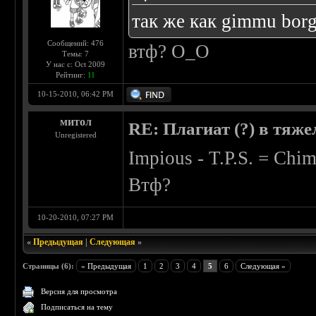
так же как gimmu borg
Сообщений: 476
втф? О_О
Темы: 7
У нас с: Oct 2009
Рейтинг:
11
10-15-2010, 06:42 PM
митол
RE: Плагиат (?) в тяж
Unregistered
Impious - T.P.S. = Chima
Втф?
10-20-2010, 07:27 PM
«
Предыдущая
|
Следующая
»
Страницы (6):
« Предыдущая
1
2
3
4
5
6
Следующая »
Версия для просмотра
Подписаться на тему