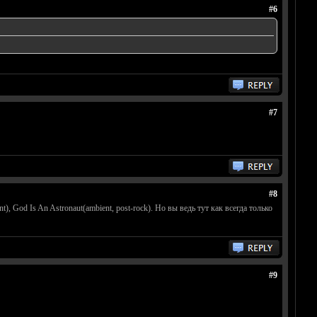
#6
#7
#8
, God Is An Astronaut(ambient, post-rock). Но вы ведь тут как всегда только
#9