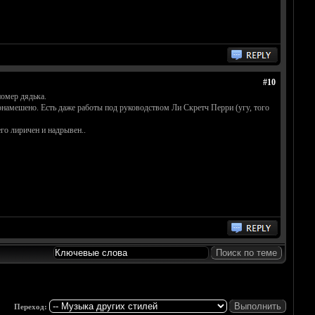
#10
помер дядька.
о понамешено. Есть даже работы под руководством Ли Скретч Перри (угу, того
о лиричен и надрывен..
Переход: