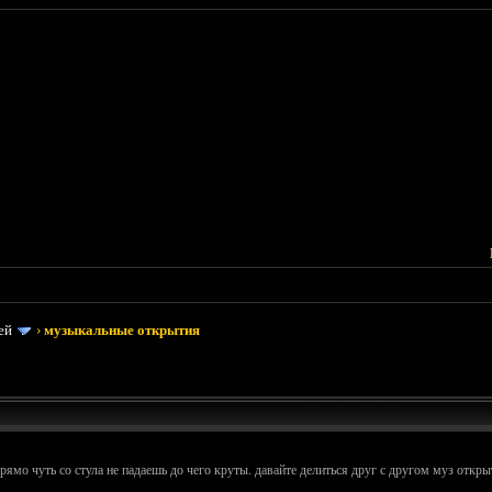
ей
›
музыкальные открытия
ямо чуть со стула не падаешь до чего круты. давайте делиться друг с другом муз откр