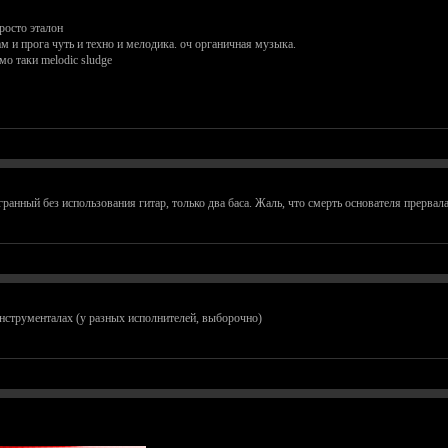
росто эталон
там и прога чуть и техно и мелодика. оч органичная музыка.
мо таки melodic sludge
сыгранный без использования гитар, только два баса. Жаль, что смерть основателя прерв
инструменталах (у разных исполнителей, выборочно)