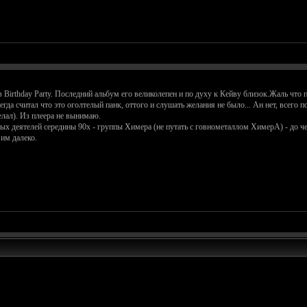
 Birthday Party. Последний альбум его великолепен и по духу к Кейву близок.Жаль что 
сегда считал что это оголтелый панк, оттого и слушать желания не было... Ан нет, всег
лал). Из плеера не вынимаю.
 деятелей середины 90х - группы Химера (не путать с говнометаллом ХимерА) - до чег
 им далеко.