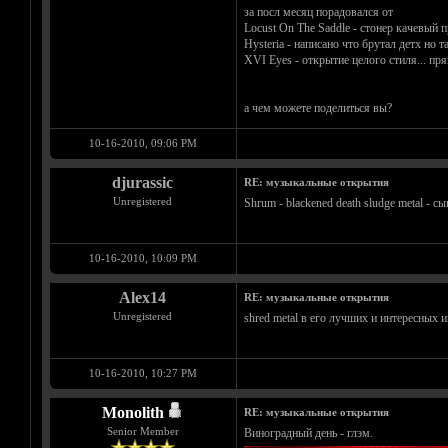
за посл месяц порадовался от
Locust On The Saddle - стонер качевый п
Hysteria - написано что брутал детх но 
XVI Eyes - открытие целого стиля... пря
а чем можете поделиться вы?
10-16-2010, 09:06 PM
djurassic
RE: музыкальные открытия
Unregistered
Shrum - blackened death sludge metal - 
10-16-2010, 10:09 PM
Alex14
RE: музыкальные открытия
Unregistered
shred metal в его лучших и интересных 
10-16-2010, 10:27 PM
Monolith
RE: музыкальные открытия
Senior Member
Виноградный день - глэм.