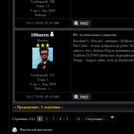
Сообщений: 288
Темы: 11
У нас с: Sep 2009
Рейтинг:
7
10-17-2010, 07:01 AM
100meen
RE: музыкальные открытия
Member
Rowland S. Howard - начинал с Кейвом в
The Clash - только добрался до ребят. В
самого, что с Бобом Марли движняки де
Альбом ZUDWA питерских андеграундных
Wangs - бодрое сайко, хотя до Bamboula
Сообщений: 115
Темы: 1
У нас с: Aug 2009
Рейтинг:
6
10-17-2010, 09:14 AM
«
Предыдущая
|
Следующая
»
Страницы (12):
1
2
3
4
5
...
12
Следующая »
Версия для просмотра