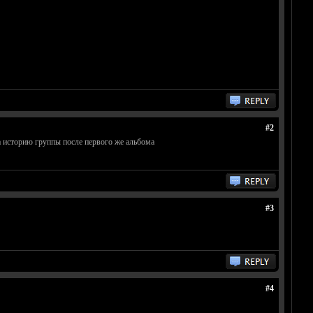
#2
ала историю группы после первого же альбома
#3
#4