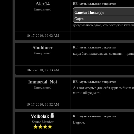
Alex14
RE: музыкальные открытия
Unregistered
Ganelon Писал(а):
Gojira.
догадываюсь даже, кто послужил катали
10-17-2010, 02:02 AM
Shuldiner
RE: музыкальные открытия
Unregistered
когда были катаклизмы сознания - п
10-17-2010, 02:13 AM
Immortal_Not
RE: музыкальные открытия
Unregistered
А я вот открыл для себя дарк эмбиент и 
митол обсуждаете.
10-17-2010, 03:32 AM
Volkolak
RE: музыкальные открытия
Senior Member
Dagoba.