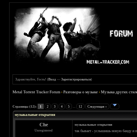
Здравствуйте, Гость! (
Вход
—
Зарегистрироваться
)
Metal Torrent Tracker Forum
›
Разговоры о музыке
›
Музыка других стил
Голосов: 2 - Средняя оценка: 3
1
2
3
4
5
Страницы (12):
1
2
3
4
5
...
12
Следующая »
музыкальные открытия
Che
музыкальные открытия
Unregistered
так бывает - услышишь новую банду и пр