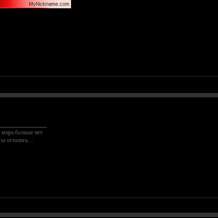
________________
 мира больше нет.
осы остались…