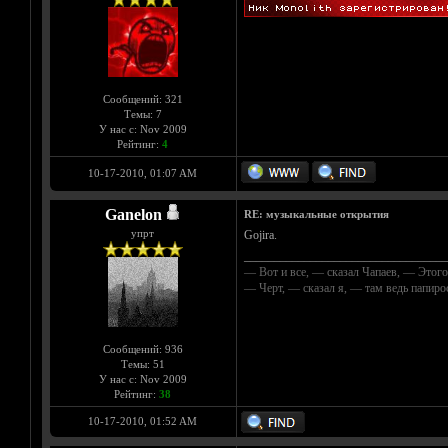
Сообщений: 321
Темы: 7
У нас с: Nov 2009
Рейтинг:
4
10-17-2010, 01:07 AM
Ganelon
RE: музыкальные открытия
упрт
Gojira.
__________________________________
— Вот и все, — сказал Чапаев, — Этого
— Черт, — сказал я, — там ведь папир
Сообщений: 936
Темы: 51
У нас с: Nov 2009
Рейтинг:
38
10-17-2010, 01:52 AM