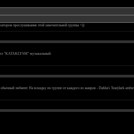
затором прослушивания этой замечательной группы =))
ришел "KATAKLYSM" музыкальный.
обычный эмбиент. На вскидку по группе от каждого из жанров - Dahlia's Tear(dark ambient)